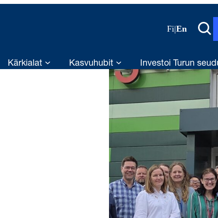
Fi
|
En
Kärkialat
Kasvuhubit
Investoi Turun seud