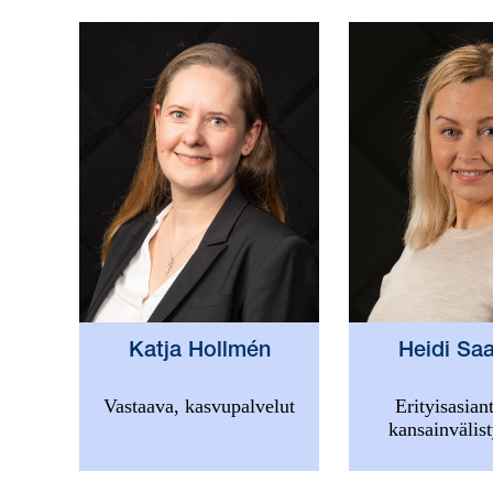
Heidi Saa
Katja Hollmén
Erityisasiant
Vastaava, kasvupalvelut
kansainvälis