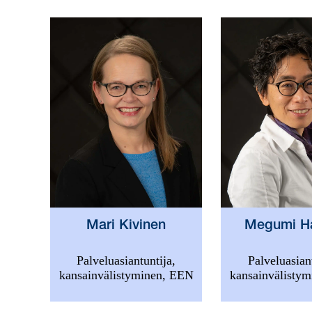
Mari Kivinen
Megumi H
Palveluasiantuntija,
Palveluasiant
kansainvälistyminen, EEN
kansainvälisty