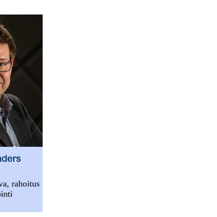
nders
a, rahoitus
inti