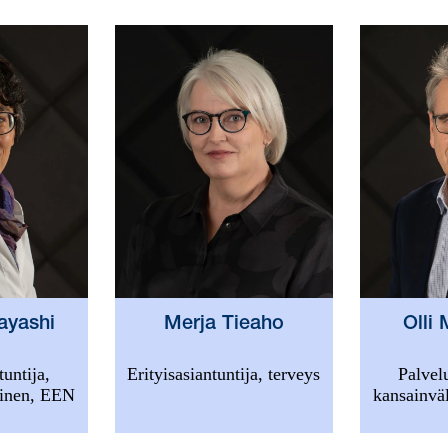
ayashi
Merja Tieaho
Olli
untija,
Erityisasiantuntija, terveys
Palvel
minen, EEN
kansainvä