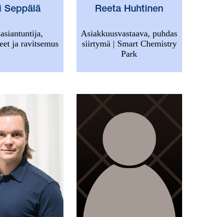
i Seppälä
Reeta Huhtinen
sasiantuntija,
Asiakkuusvastaava, puhdas
eet ja ravitsemus
siirtymä | Smart Chemistry
Park