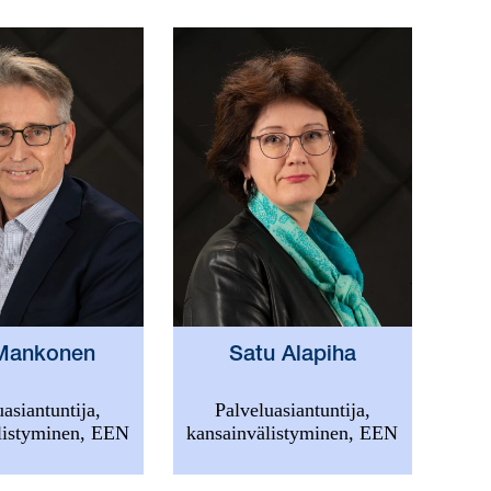
 Mankonen
Satu Alapiha
uasiantuntija,
Palveluasiantuntija,
listyminen, EEN
kansainvälistyminen, EEN