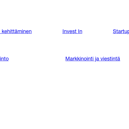
 kehittäminen
Invest In
Startup
into
Markkinointi ja viestintä