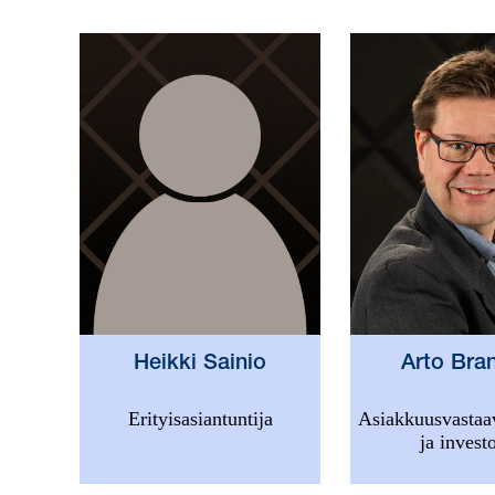
Arto Bra
Heikki Sainio
Asiakkuusvastaav
Erityisasiantuntija
ja investo