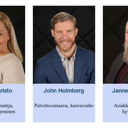
risto
Janne
John Holmberg
untija,
Asiakk
Palveluvastaava, kasvuvaihe
tyminen
hy