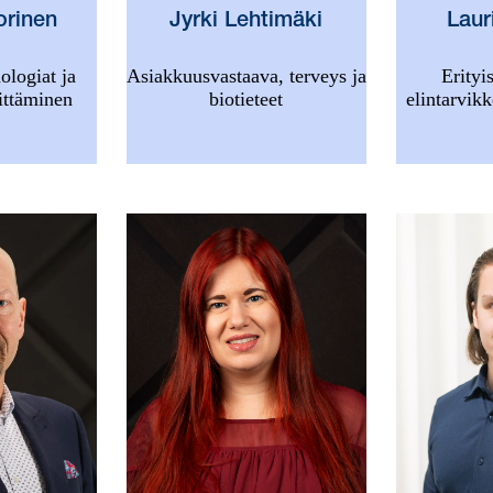
orinen
Jyrki Lehtimäki
Laur
ologiat ja
Asiakkuusvastaava, terveys ja
Erityi
ittäminen
biotieteet
elintarvikk