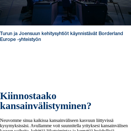
Turun ja Joensuun kehitysyhtiöt käynnistävät Borderland
Europe -yhteistyön
Kiinnostaako
kansainvälistyminen?
Neuvomme sinua kaikissa kansainväliseen kasvuun liittyvissä
kysymyksissäsi. Avullamme voit suunnitella yrityksesi kansainvälisen
kasvun vaiheita, kehittää liiketoimintaa ja kerryttää hyödyllisiä