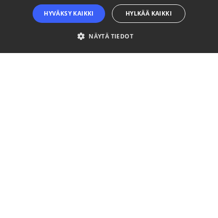
HYVÄKSY KAIKKI
HYLKÄÄ KAIKKI
NÄYTÄ TIEDOT
Ehdottomasti välttämättömät
Suorituskyvylliset
Kohdentavat
Toiminnalliset
Luokittelemattomat
Ehdottomasti välttämättömät evästeet mahdollistavat verkkosivuston
perustoiminnot, kuten käyttäjän kirjautumisen ja tilinhallinnan. Sivustoa ei
voida käyttää oikein ilman ehdottoman välttämättömiä evästeitä.
Palveluntarjoaja
Nimi
Päättymisaika
Kuvaus
/ Verkkotunnus
__cf_bm
29 minuuttia
This coo
Cloudflare Inc.
57 sekuntia
is used t
.niinaratsula.com
distingui
between
humans
and bots
This is
beneficia
for the