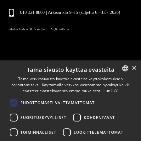
010 321 8800 | Arkisin klo 9
–
15 (suljettu 6.–31.7.2026)
Puhelun hinta on 8,35 snt/puh. + 16,69 snt/min.
×
Tämä sivusto käyttää evästeitä
Pysy ajan tasalla
Tämä verkkosivusto käyttää evästeitä käyttökokemuksen
parantamiseksi. Käyttämällä verkkosivustoamme hyväksyt kaikki
ENGLISH
evästeet evästekäytäntöjemme mukaisesti.
Lue lisää
Tilaa uutiskirjeemme
FINNISH
Seuraa meitä
EHDOTTOMASTI VÄLTTÄMÄTTÖMÄT
SUORITUSKYVYLLISET
KOHDENTAVAT
LinkedIn
Facebook
Instagram
TOIMINNALLISET
LUOKITTELEMATTOMAT