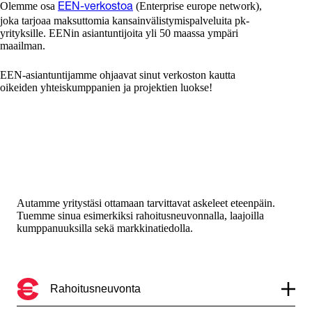
Olemme osa
(Enterprise europe network),
EEN-verkostoa
joka tarjoaa maksuttomia kansainvälistymispalveluita pk-
yrityksille. EENin asiantuntijoita yli 50 maassa ympäri
maailman.
EEN-asiantuntijamme ohjaavat sinut verkoston kautta
oikeiden yhteiskumppanien ja projektien luokse!
Autamme yritystäsi ottamaan tarvittavat askeleet eteenpäin.
Tuemme sinua esimerkiksi rahoitusneuvonnalla, laajoilla
kumppanuuksilla sekä markkinatiedolla.
Rahoitusneuvonta