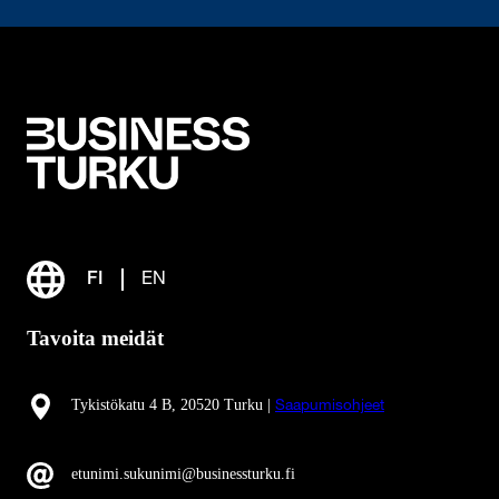
FI
EN
Tavoita meidät
Tykistökatu 4 B, 20520 Turku |
Saapumisohjeet
etunimi.sukunimi@businessturku.fi