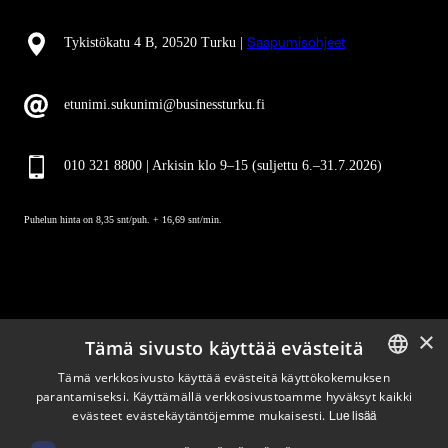
Tykistökatu 4 B, 20520 Turku |
Saapumisohjeet
etunimi.sukunimi@businessturku.fi
010 321 8800 | Arkisin klo 9
–
15 (suljettu 6.–31.7.2026)
Puhelun hinta on 8,35 snt/puh. + 16,69 snt/min.
×
Tämä sivusto käyttää evästeitä
Pysy ajan tasalla
Tämä verkkosivusto käyttää evästeitä käyttökokemuksen
parantamiseksi. Käyttämällä verkkosivustoamme hyväksyt kaikki
ENGLISH
evästeet evästekäytäntöjemme mukaisesti.
Tilaa uutiskirjeemme
Lue lisää
FINNISH