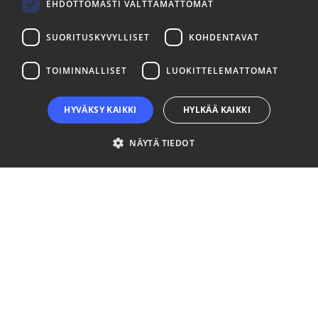
Seuraa meitä
EHDOTTOMASTI VÄLTTÄMÄTTÖMÄT
SUORITUSKYVYLLISET
KOHDENTAVAT
LinkedIn
Facebook
Instagram
TOIMINNALLISET
LUOKITTELEMATTOMAT
HYVÄKSY KAIKKI
HYLKÄÄ KAIKKI
NÄYTÄ TIEDOT
Ehdottomasti välttämättömät
Suorituskyvylliset
Kohdentavat
Toiminnalliset
Luokittelemattomat
Ehdottomasti välttämättömät evästeet mahdollistavat verkkosivuston
perustoiminnot, kuten käyttäjän kirjautumisen ja tilinhallinnan. Sivustoa ei
voida käyttää oikein ilman ehdottoman välttämättömiä evästeitä.
Palveluntarjoaja
Nimi
Päättymisaika
Kuvaus
/ Verkkotunnus