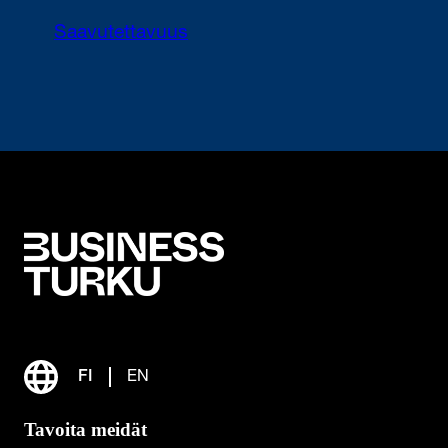
Saavutettavuus
FI
EN
Tavoita meidät