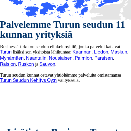
Palvelemme Turun seudun 11
kunnan yrityksiä
Business Turku on seudun elinkeinoyhtiö, jonka palvelut kattavat
lisäksi sen yksitoista lähikuntaa:
,
,
,
Turun
Kaarinan
Liedon
Maskun
,
,
,
,
,
Mynämäen
Naantalin
Nousiaisen
Paimion
Paraisen
,
ja
.
Raision
Ruskon
Sauvon
Turun seudun kunnat ostavat yhtiöltämme palveluita omistamansa
välityksellä.
Turun Seudun Kehitys Oy:n