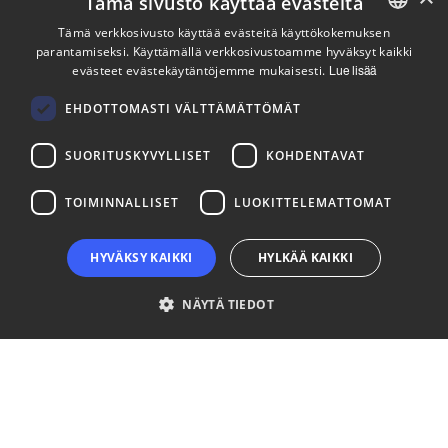
Tämä sivusto käyttää evästeitä
Pysy ajan tasalla
Tämä verkkosivusto käyttää evästeitä käyttökokemuksen
parantamiseksi. Käyttämällä verkkosivustoamme hyväksyt kaikki
ENGLISH
evästeet evästekäytäntöjemme mukaisesti.
Lue lisää
Tilaa uutiskirjeemme
FINNISH
Seuraa meitä
EHDOTTOMASTI VÄLTTÄMÄTTÖMÄT
SUORITUSKYVYLLISET
KOHDENTAVAT
LinkedIn
Facebook
Instagram
TOIMINNALLISET
LUOKITTELEMATTOMAT
HYVÄKSY KAIKKI
HYLKÄÄ KAIKKI
NÄYTÄ TIEDOT
Ehdottomasti välttämättömät
Suorituskyvylliset
Kohdentavat
Toiminnalliset
Luokittelemattomat