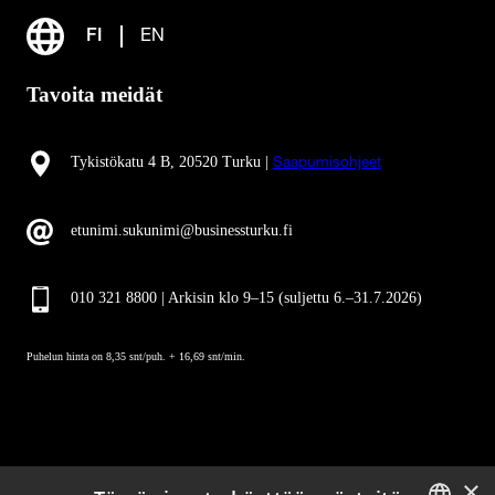
FI
EN
Tavoita meidät
Tykistökatu 4 B, 20520 Turku |
Saapumisohjeet
etunimi.sukunimi@businessturku.fi
010 321 8800 | Arkisin klo 9
–
15 (suljettu 6.–31.7.2026)
Puhelun hinta on 8,35 snt/puh. + 16,69 snt/min.
×