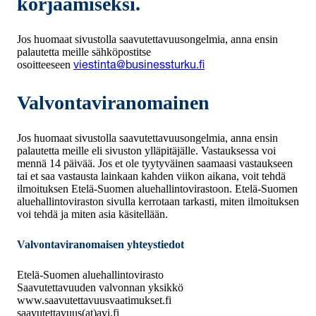
korjaamiseksi.
Jos huomaat sivustolla saavutettavuusongelmia, anna ensin
palautetta meille sähköpostitse
osoitteeseen
viestinta@businessturku.fi
Valvontaviranomainen
Jos huomaat sivustolla saavutettavuusongelmia, anna ensin
palautetta meille eli sivuston ylläpitäjälle. Vastauksessa voi
mennä 14 päivää. Jos et ole tyytyväinen saamaasi vastaukseen
tai et saa vastausta lainkaan kahden viikon aikana, voit tehdä
ilmoituksen Etelä-Suomen aluehallintovirastoon. Etelä-Suomen
aluehallintoviraston sivulla kerrotaan tarkasti, miten ilmoituksen
voi tehdä ja miten asia käsitellään.
Valvontaviranomaisen yhteystiedot
Etelä-Suomen aluehallintovirasto
Saavutettavuuden valvonnan yksikkö
www.saavutettavuusvaatimukset.fi
saavutettavuus(at)avi.fi