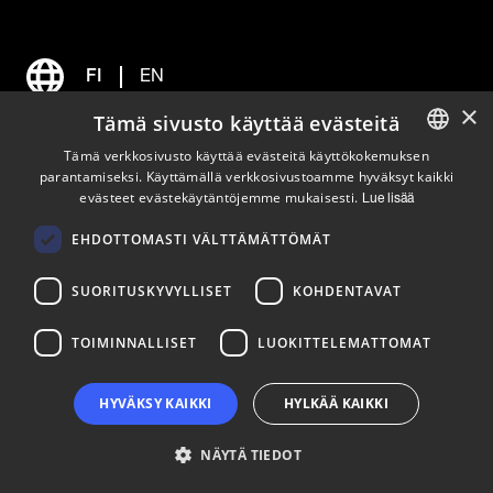
FI
EN
×
Tämä sivusto käyttää evästeitä
Tavoita meidät
Tämä verkkosivusto käyttää evästeitä käyttökokemuksen
parantamiseksi. Käyttämällä verkkosivustoamme hyväksyt kaikki
ENGLISH
evästeet evästekäytäntöjemme mukaisesti.
Lue lisää
Tykistökatu 4 B, 20520 Turku |
Saapumisohjeet
FINNISH
EHDOTTOMASTI VÄLTTÄMÄTTÖMÄT
etunimi.sukunimi@businessturku.fi
SUORITUSKYVYLLISET
KOHDENTAVAT
010 321 8800 | Arkisin klo 9
–
15 (suljettu 6.–31.7.2026)
TOIMINNALLISET
LUOKITTELEMATTOMAT
Puhelun hinta on 8,35 snt/puh. + 16,69 snt/min.
HYVÄKSY KAIKKI
HYLKÄÄ KAIKKI
NÄYTÄ TIEDOT