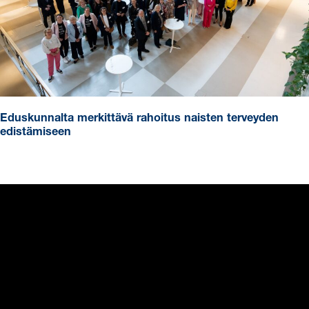
Eduskunnalta merkittävä rahoitus naisten terveyden
edistämiseen