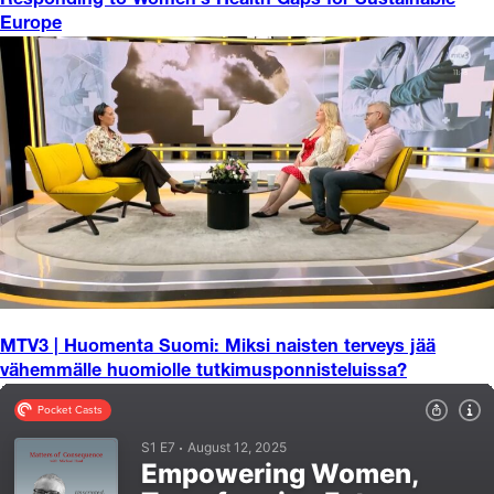
Responding to Women’s Health Gaps for Sustainable
Europe
MTV3 | Huomenta Suomi: Miksi naisten terveys jää
vähemmälle huomiolle tutkimusponnisteluissa?