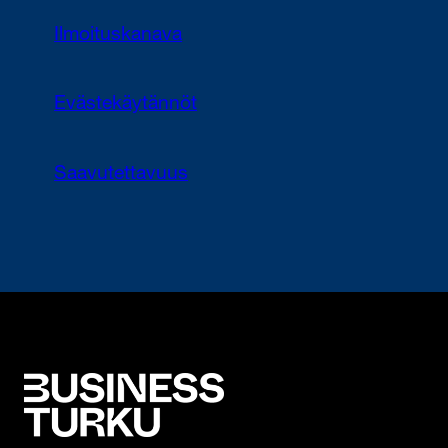
Ilmoituskanava
Evästekäytännöt
Saavutettavuus