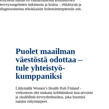
erityisesti naisiin eri elämävaiheissa kohdistuvien
terveysongelmien tutkimusta ja hoitoa – ehkäisystä ja
diagnosoinnista tehokkaisiin hoitotoimenpiteisiin asti.
Puolet maailman
väestöstä odottaa
–
tule yhteistyö-
kumppaniksi
Liittymällä Women’s Health Hub Finland -
verkostoon olet mukana kehittämässä tasa-arvoista
ja yksilöllistä terveydenhuoltoa, joka huomioi
naisten erityistarpeet.