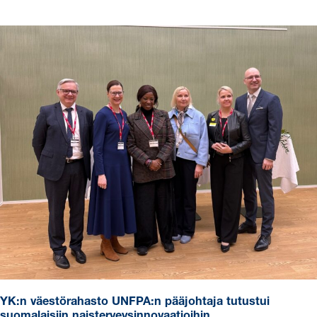
YK:n väestörahasto UNFPA:n pääjohtaja tutustui
suomalaisiin naisterveysinnovaatioihin