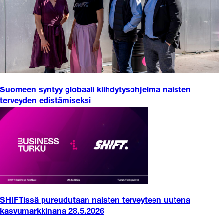
Suomeen syntyy globaali kiihdytysohjelma naisten
terveyden edistämiseksi
SHIFTissä pureudutaan naisten terveyteen uutena
kasvumarkkinana 28.5.2026