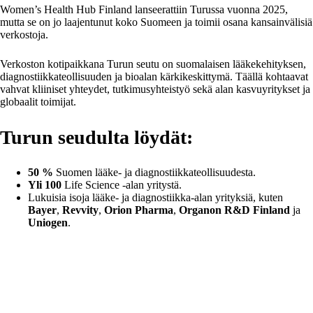
Women’s Health Hub Finland lanseerattiin Turussa vuonna 2025,
mutta se on jo laajentunut koko Suomeen ja toimii osana kansainvälisiä
verkostoja.
Verkoston kotipaikkana Turun seutu on suomalaisen lääkekehityksen,
diagnostiikkateollisuuden ja bioalan kärkikeskittymä. Täällä kohtaavat
vahvat kliiniset yhteydet, tutkimusyhteistyö sekä alan kasvuyritykset ja
globaalit toimijat.
Turun seudulta löydät:
50 %
Suomen lääke- ja diagnostiikkateollisuudesta.
Yli 100
Life Science -alan yritystä.
Lukuisia isoja lääke- ja diagnostiikka-alan yrityksiä, kuten
Bayer
,
Revvity
,
Orion Pharma
,
Organon R&D Finland
ja
Uniogen
.