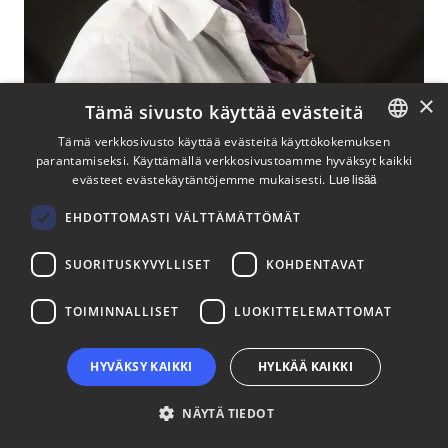
×
Tämä sivusto käyttää evästeitä
Tämä verkkosivusto käyttää evästeitä käyttökokemuksen
parantamiseksi. Käyttämällä verkkosivustoamme hyväksyt kaikki
ENGLISH
evästeet evästekäytäntöjemme mukaisesti.
Lue lisää
FINNISH
Megumi Hayashi
EHDOTTOMASTI VÄLTTÄMÄTTÖMÄT
Palveluasiantuntija, kansainvälistyminen, EEN
SUORITUSKYVYLLISET
KOHDENTAVAT
TOIMINNALLISET
LUOKITTELEMATTOMAT
HYVÄKSY KAIKKI
HYLKÄÄ KAIKKI
NÄYTÄ TIEDOT