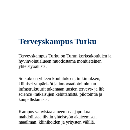
Terveyskampus Turku
Terveyskampus Turku on Turun korkeakoulujen ja
hyvinvointialueen muodostama monitieteinen
yhteistyöalusta.
Se kokoaa yhteen koulutuksen, tutkimuksen,
kliiniset ympäristöt ja innovaatiotoiminnan
infrastruktuurit tukemaan uusien terveys‑ ja life
science -ratkaisujen kehittämistä, pilotointia ja
kaupallistamista.
Kampus vahvistaa alueen osaajapolkua ja
mahdollistaa tiiviin yhteistyön akateemisen
maailman, kliinikoiden ja yritysten välillä.