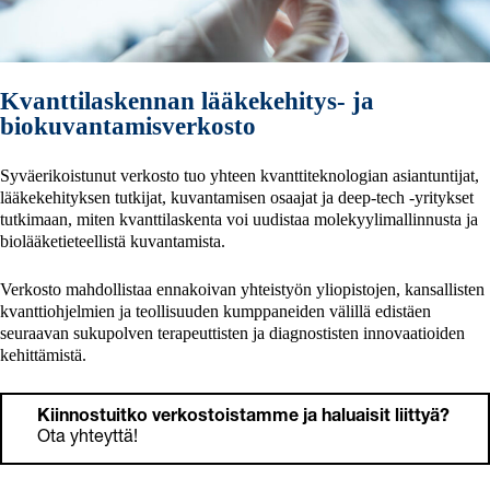
Kvanttilaskennan lääkekehitys- ja
biokuvantamisverkosto
Syväerikoistunut verkosto tuo yhteen kvanttiteknologian asiantuntijat,
lääkekehityksen tutkijat, kuvantamisen osaajat ja deep-tech -yritykset
tutkimaan, miten kvanttilaskenta voi uudistaa molekyylimallinnusta ja
biolääketieteellistä kuvantamista.
Verkosto mahdollistaa ennakoivan yhteistyön yliopistojen, kansallisten
kvanttiohjelmien ja teollisuuden kumppaneiden välillä edistäen
seuraavan sukupolven terapeuttisten ja diagnostisten innovaatioiden
kehittämistä.
Kiinnostuitko verkostoistamme ja haluaisit liittyä?
Ota yhteyttä!