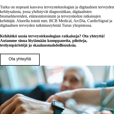
Turku on nopeasti kasvava terveysteknologian ja digitaalisen terveyden
kehitysalusta, jossa yhdistyvät diagnostiikan, digitaalisten
biomarkkereiden, etämonitoroinnin ja terveystiedon ratkaisujen
kehittäjät. Alueella toimii mm. BCB Medical, ArcDia, CardioSignal ja
digitaalisen terveyden tutkimusryhmiä Turun yliopistossa.
Kehitätkö uusia terveysteknologian ratkaisuja? Ota yhteyttä!
Autamme sinua löytämään kumppaneita, pilotteja,
testiympäristöjä ja skaalausmahdollisuuksia.
Ota yhteyttä