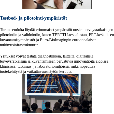
Testbed- ja pilotointi-ympäristöt
Turun seudulta löydät erinomaiset ympäristöt uusien terveysratkaisujen
pilotointiin ja validointiin, kuten TERTTU-testialustan, PET-keskuksen
kuvantamisympäristöt ja Euro‑BioImagingin eurooppalaisen
tutkimusinfrastruktuurin.
Yritykset voivat testata diagnostiikkaa, laitteita, digitaalisia
terveysratkaisuja ja kuvantamiseen perustuvia innovaatioita aidoissa
kliinisissä, tutkimus- ja laboratoriomiljöissä, mikä nopeuttaa
tuotekehitystä ja vaikuttavuusnäytön keruuta.