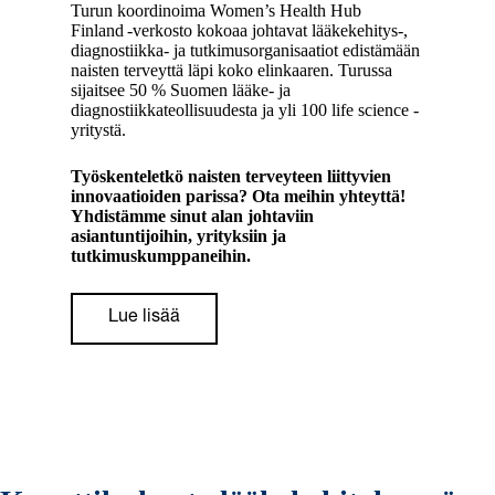
Turun koordinoima Women’s Health Hub
Finland -verkosto kokoaa johtavat lääkekehitys-,
diagnostiikka- ja tutkimusorganisaatiot edistämään
naisten terveyttä läpi koko elinkaaren. Turussa
sijaitsee 50 % Suomen lääke- ja
diagnostiikkateollisuudesta ja yli 100 life science -
yritystä.
Työskenteletkö naisten terveyteen liittyvien
innovaatioiden parissa? Ota meihin yhteyttä!
Yhdistämme sinut alan johtaviin
asiantuntijoihin, yrityksiin ja
tutkimuskumppaneihin.
Lue lisää