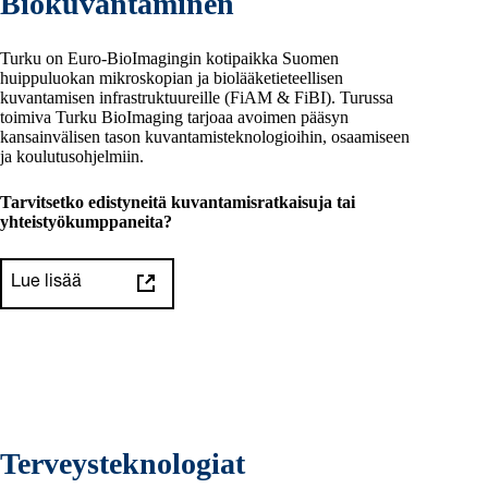
Biokuvantaminen
Turku on Euro-BioImagingin kotipaikka Suomen
huippuluokan mikroskopian ja biolääketieteellisen
kuvantamisen infrastruktuureille (FiAM & FiBI). Turussa
toimiva Turku BioImaging tarjoaa avoimen pääsyn
kansainvälisen tason kuvantamisteknologioihin, osaamiseen
ja koulutusohjelmiin.
Tarvitsetko edistyneitä kuvantamisratkaisuja tai
yhteistyökumppaneita?
Lue lisää
Terveysteknologiat