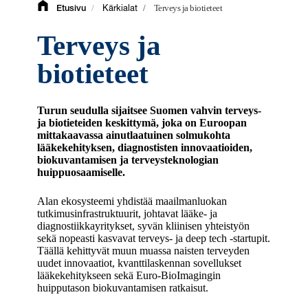
/
/
Terveys ja biotieteet
Etusivu
Kärkialat
Terveys ja
biotieteet
Turun seudulla sijaitsee Suomen vahvin terveys-
ja biotieteiden keskittymä, joka on Euroopan
mittakaavassa ainutlaatuinen solmukohta
lääkekehityksen, diagnostisten innovaatioiden,
biokuvantamisen ja terveysteknologian
huippuosaamiselle.
Alan ekosysteemi yhdistää maailmanluokan
tutkimusinfrastruktuurit, johtavat lääke- ja
diagnostiikkayritykset, syvän kliinisen yhteistyön
sekä nopeasti kasvavat terveys- ja deep tech -startupit.
Täällä kehittyvät muun muassa naisten terveyden
uudet innovaatiot, kvanttilaskennan sovellukset
lääkekehitykseen sekä Euro-BioImagingin
huipputason biokuvantamisen ratkaisut.