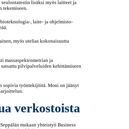
 seulontatestin lisäksi myös laitteet ja
an tekemiseen.
ioteknologia-, laite- ja ohjelmisto-
eää.
ainen, myös utelias kokonaisuutta
sti massaspektrometrian ja
satsattu pilvipalveluiden kehittämiseen
n sopivia työntekijöitä. Moni on jäänyt
arjoittelun.
a verkostoista
. Seppälän mukaan yhteistyö Business