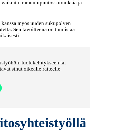
i vaikeita immuunipuutossairauksia ja
n kanssa myös uuden sukupolven
etta. Sen tavoitteena on tunnistaa
ikaisesti.
istyöhön, tuotekehitykseen tai
vat sinut oikealle raiteelle.
itosyhteistyöllä