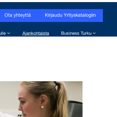
Ota yhteyttä
Kirjaudu Yrityskatalogiin
ulle
Ajankohtaista
Business Turku