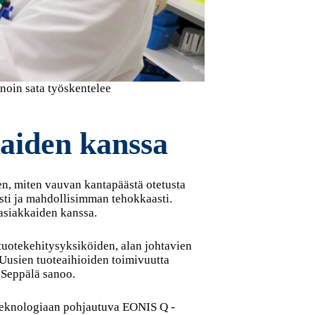
 noin sata työskentelee
kaiden kanssa
en, miten vauvan kantapäästä otetusta
asti ja mahdollisimman tehokkaasti.
asiakkaiden kanssa.
tuotekehitysyksiköiden, alan johtavien
 Uusien tuoteaihioiden toimivuutta
, Seppälä sanoo.
teknologiaan pohjautuva EONIS Q -