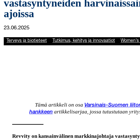
vastasyntyneiden harvinaissa
ajoissa
23.06.2025
Terveys ja biotieteet
Tutkimus, kehitys ja innovaatiot
Women’s 
Tämä artikkeli on osa
Varsinais-Suomen liito
artikkelisarjaa, jossa tutustutaan yrity
hankkeen
Revvity on kansainvälinen markkinajohtaja vastasynty