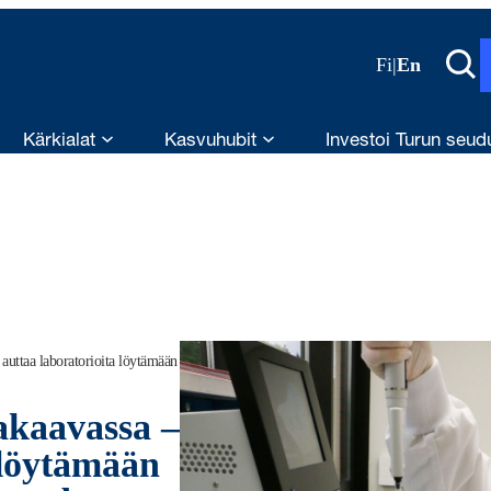
Fi
|
En
Kärkialat
Kasvuhubit
Investoi Turun seud
 auttaa laboratorioita löytämään
takaavassa –
 löytämään