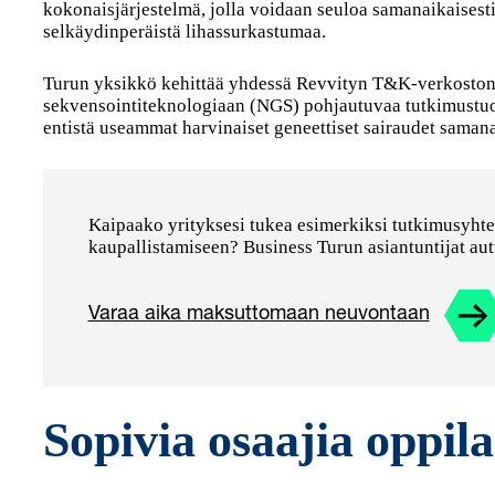
kokonaisjärjestelmä, jolla voidaan seuloa samanaikaisest
selkäydinperäistä lihassurkastumaa.
Turun yksikkö kehittää yhdessä Revvityn T&K-verkosto
sekvensointiteknologiaan (NGS) pohjautuvaa tutkimustuot
entistä useammat harvinaiset geneettiset sairaudet samana
Kaipaako yrityksesi tukea esimerkiksi tutkimusyhte
kaupallistamiseen? Business Turun asiantuntijat autta
Varaa aika maksuttomaan neuvontaan
Sopivia osaajia oppila