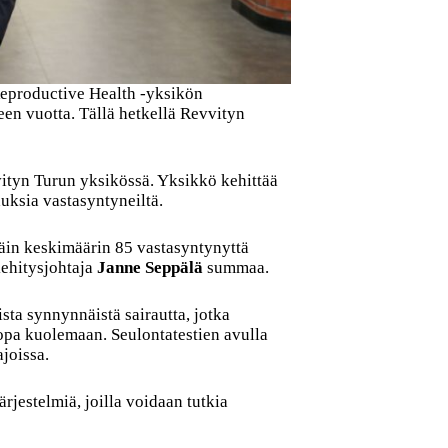
Reproductive Health -yksikön
en vuotta. Tällä hetkellä Revvityn
vityn Turun yksikössä. Yksikkö kehittää
auksia vastasyntyneiltä.
äin keskimäärin 85 vastasyntynyttä
kehitysjohtaja
Janne Seppälä
summaa.
sta synnynnäistä sairautta, jotka
pa kuolemaan. Seulontatestien avulla
joissa.
jestelmiä, joilla voidaan tutkia