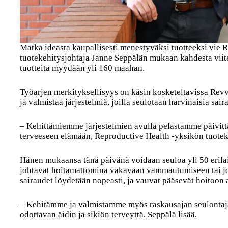
Matka ideasta kaupallisesti menestyväksi tuotteeksi vie 
tuotekehitysjohtaja Janne Seppälän mukaan kahdesta viite
tuotteita myydään yli 160 maahan.
Työarjen merkityksellisyys on käsin kosketeltavissa Rev
ja valmistaa järjestelmiä, joilla seulotaan harvinaisia sair
– Kehittämiemme järjestelmien avulla pelastamme päivitt
terveeseen elämään, Reproductive Health -yksikön tuote
Hänen mukaansa tänä päivänä voidaan seuloa yli 50 erilai
johtavat hoitamattomina vakavaan vammautumiseen tai jo
sairaudet löydetään nopeasti, ja vauvat pääsevät hoitoon a
– Kehitämme ja valmistamme myös raskausajan seulontajär
odottavan äidin ja sikiön terveyttä, Seppälä lisää.