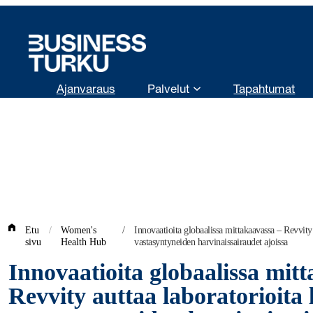
Siirry
sisältöön
Ajanvaraus
Palvelut
Tapahtumat
Etu
/
Women's
/
Innovaatioita globaalissa mittakaavassa – Revvity
sivu
Health Hub
vastasyntyneiden harvinaissairaudet ajoissa
Innovaatioita globaalissa mit
Revvity auttaa laboratorioita