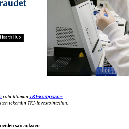
iraudet
Health Hub
rahoittaman
n
TKI-kompassi-
sten tekemiin TKI-investointeihin.
neiden sairauksien