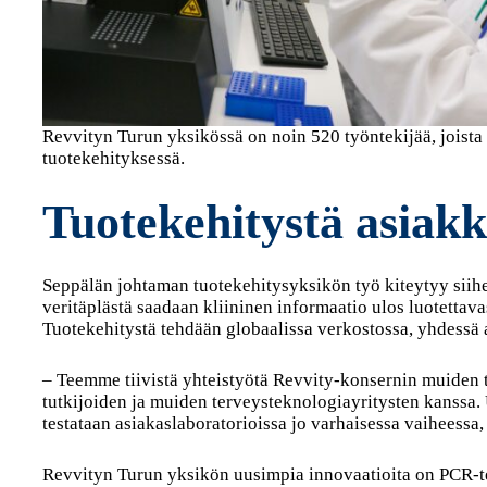
Revvityn Turun yksikössä on noin 520 työntekijää, joista
tuotekehityksessä.
Tuotekehitystä asiak
Seppälän johtaman tuotekehitysyksikön työ kiteytyy siih
veritäplästä saadaan kliininen informaatio ulos luotettav
Tuotekehitystä tehdään globaalissa verkostossa, yhdessä 
– Teemme tiivistä yhteistyötä Revvity-konsernin muiden 
tutkijoiden ja muiden terveysteknologiayritysten kanssa.
testataan asiakaslaboratorioissa jo varhaisessa vaiheessa
Revvityn Turun yksikön uusimpia innovaatioita on PCR-