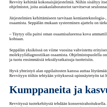
Revvity kehittää kokonaisjärjestelmiä. Niihin sisältyy itse
ohjelmistot, joita asiakaslaboratoriot tarvitsevat seulonn
Järjestelmien kehittämiseen tarvitaan kemianteknologia-, b
osaamista. Seppälän mukaan systeeminen ajattelu on tärk
– Täytyy olla paitsi oman osaamisalueensa kova ammattil
kohtaan.
Seppälän yksikössä on viime vuosina vahvistettu erityise
molekyylidiagnostiikan osaamista. Ohjelmistopuolella on 
ja tuotu ensimmäisiä tekoälyratkaisuja tuotteisiin.
Hyvä yhteistyö alan oppilaitosten kanssa auttaa löytämää
Revvityyn töihin tehtyään yrityksessä opinnäytetyön tai h
Kumppaneita ja kasvu
Revvityssä tuotekehitystä tehdään konsernirahoituksella