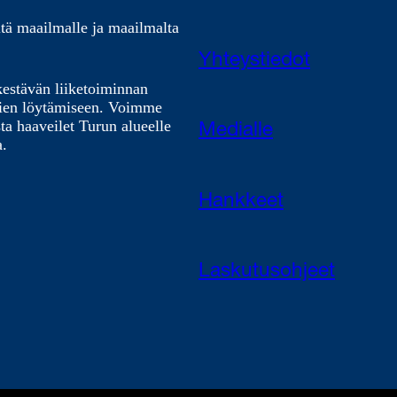
tä maailmalle ja maailmalta
Yhteystiedot
kestävän liiketoiminnan
nien löytämiseen. Voimme
ta haaveilet Turun alueelle
Medialle
a.
Hankkeet
Laskutusohjeet