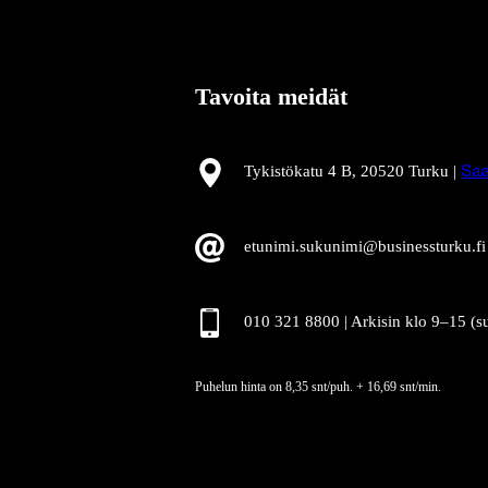
Tavoita meidät
Tykistökatu 4 B, 20520 Turku |
Saa
etunimi.sukunimi@businessturku.fi
010 321 8800 | Arkisin klo 9
–
15 (s
Puhelun hinta on 8,35 snt/puh. + 16,69 snt/min.