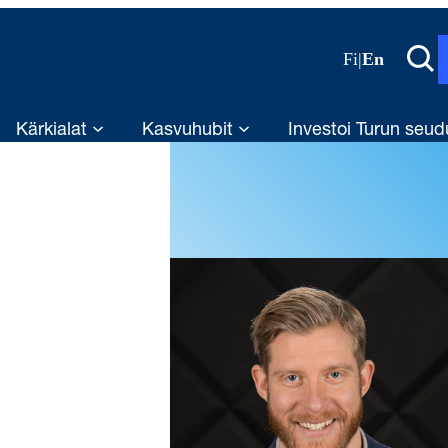
Fi
|
En
Kärkialat
Kasvuhubit
Investoi Turun seud