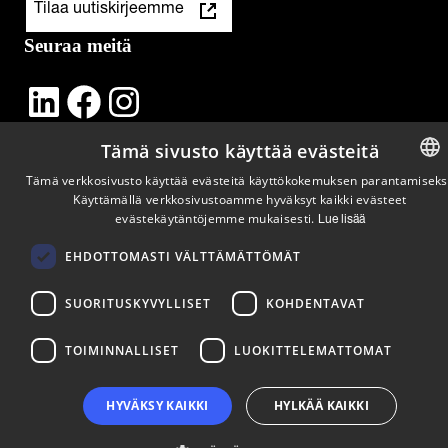
Tilaa uutiskirjeemme
Seuraa meitä
LinkedIn
Facebook
Instagram
Tämä sivusto käyttää evästeitä
Tämä verkkosivusto käyttää evästeitä käyttökokemuksen parantamiseks
Käyttämällä verkkosivustoamme hyväksyt kaikki evästeet
ENGLIS
evästekäytäntöjemme mukaisesti.
Lue lisää
FINNISH
EHDOTTOMASTI VÄLTTÄMÄTTÖMÄT
SUORITUSKYVYLLISET
KOHDENTAVAT
TOIMINNALLISET
LUOKITTELEMATTOMAT
HYVÄKSY KAIKKI
HYLKÄÄ KAIKKI
Copyright © 2024 Business Turku | Y-tunnus: 2322323-1