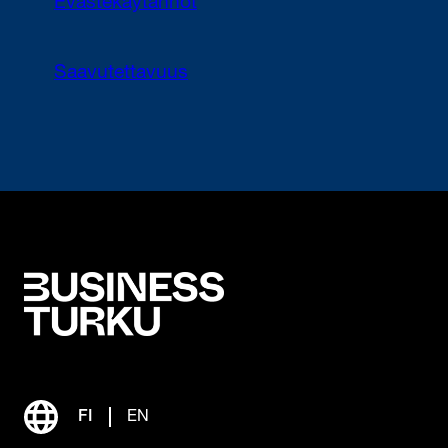
Evästekäytännöt
Saavutettavuus
FI
EN