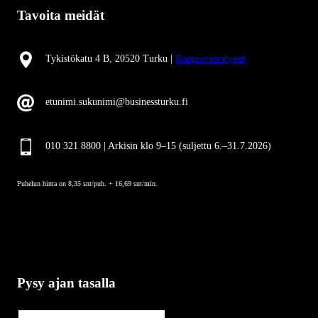
Tavoita meidät
Tykistökatu 4 B, 20520 Turku |
Saapumisohjeet
etunimi.sukunimi@businessturku.fi
010 321 8800 | Arkisin klo 9
–
15 (suljettu 6.–31.7.2026)
Puhelun hinta on 8,35 snt/puh. + 16,69 snt/min.
Pysy ajan tasalla