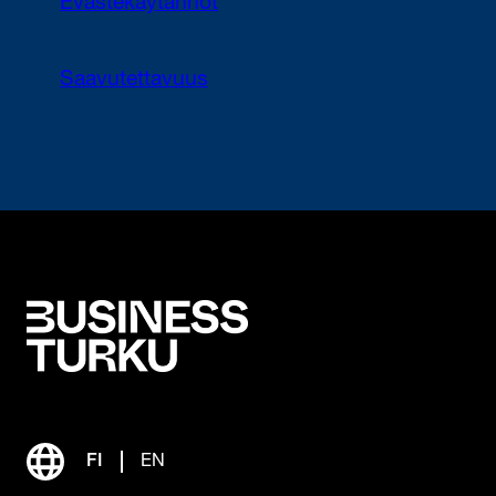
Evästekäytännöt
Saavutettavuus
FI
EN