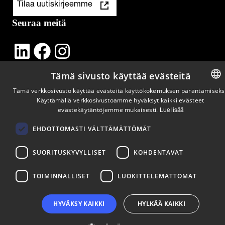
Tilaa uutiskirjeemme
Seuraa meitä
LinkedIn
Facebook
Instagram
Tämä sivusto käyttää evästeitä
Tämä verkkosivusto käyttää evästeitä käyttökokemuksen parantamiseks
Käyttämällä verkkosivustoamme hyväksyt kaikki evästeet
ENGLIS
evästekäytäntöjemme mukaisesti.
Lue lisää
FINNISH
EHDOTTOMASTI VÄLTTÄMÄTTÖMÄT
SUORITUSKYVYLLISET
KOHDENTAVAT
TOIMINNALLISET
LUOKITTELEMATTOMAT
HYVÄKSY KAIKKI
HYLKÄÄ KAIKKI
Copyright © 2024 Business Turku | Y-tunnus: 2322323-1