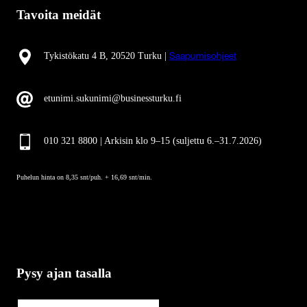
Tavoita meidät
Tykistökatu 4 B, 20520 Turku |
Saapumisohjeet
etunimi.sukunimi@businessturku.fi
010 321 8800 | Arkisin klo 9
–
15 (suljettu 6.–31.7.2026)
Puhelun hinta on 8,35 snt/puh. + 16,69 snt/min.
Pysy ajan tasalla