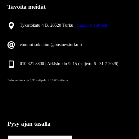
Tavoita meidät
Tykistökatu 4 B, 20520 Turku |
Saapumisohjeet
etunimi.sukunimi@businessturku.fi
010 321 8800 | Arkisin klo 9
–
15 (suljettu 6.–31.7.2026)
Puhelun hinta on 8,35 snt/puh. + 16,69 snt/min.
Pysy ajan tasalla