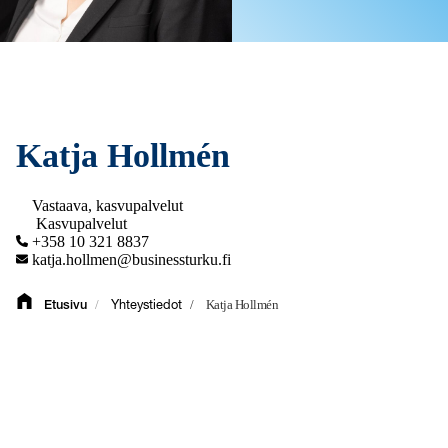
Katja Hollmén
Vastaava, kasvupalvelut
Kasvupalvelut
+358 10 321 8837
katja.hollmen@businessturku.fi
/
/
Katja Hollmén
Etusivu
Yhteystiedot