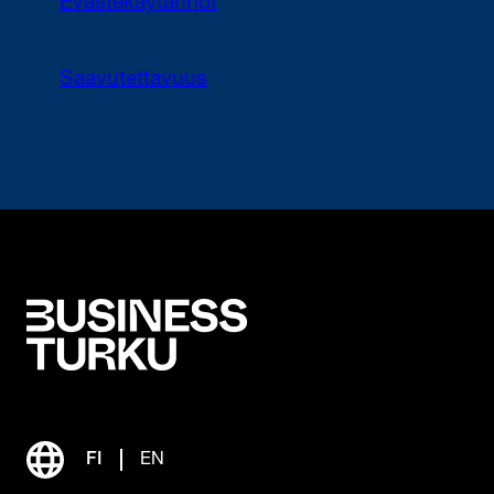
Evästekäytännöt
Saavutettavuus
FI
EN