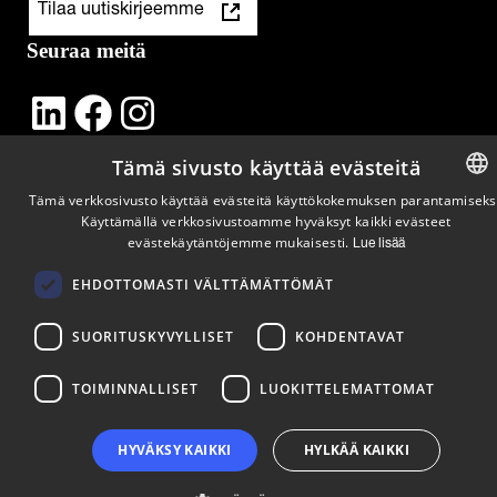
Tilaa uutiskirjeemme
Seuraa meitä
LinkedIn
Facebook
Instagram
Tämä sivusto käyttää evästeitä
Tämä verkkosivusto käyttää evästeitä käyttökokemuksen parantamiseks
Käyttämällä verkkosivustoamme hyväksyt kaikki evästeet
ENGLIS
evästekäytäntöjemme mukaisesti.
Lue lisää
FINNISH
EHDOTTOMASTI VÄLTTÄMÄTTÖMÄT
SUORITUSKYVYLLISET
KOHDENTAVAT
TOIMINNALLISET
LUOKITTELEMATTOMAT
HYVÄKSY KAIKKI
HYLKÄÄ KAIKKI
Copyright © 2024 Business Turku | Y-tunnus: 2322323-1