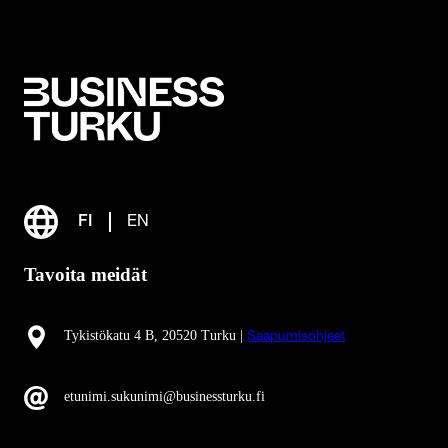
FI
EN
Tavoita meidät
Tykistökatu 4 B, 20520 Turku |
Saapumisohjeet
etunimi.sukunimi@businessturku.fi