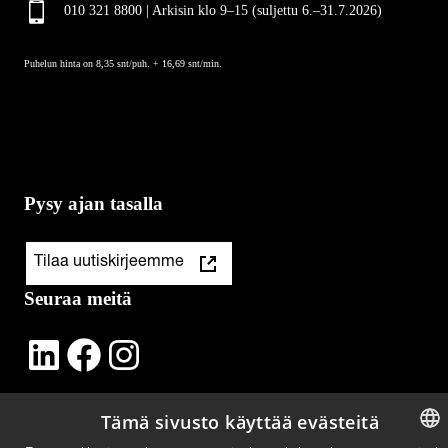
010 321 8800 | Arkisin klo 9
–
15 (suljettu 6.–31.7.2026)
Puhelun hinta on 8,35 snt/puh. + 16,69 snt/min.
Pysy ajan tasalla
Tilaa uutiskirjeemme
Seuraa meitä
LinkedIn
Facebook
Instagram
Tämä sivusto käyttää evästeitä