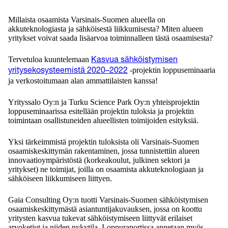
Millaista osaamista Varsinais-Suomen alueella on
akkuteknologiasta ja sähköisestä liikkumisesta? Miten alueen
yritykset voivat saada lisäarvoa toiminnalleen tästä osaamisesta?
Tervetuloa kuuntelemaan
Kasvua sähköistymisen
-projektin loppuseminaaria
yritysekosysteemistä 2020–2022
ja verkostoitumaan alan ammattilaisten kanssa!
Yrityssalo Oy:n ja Turku Science Park Oy:n yhteisprojektin
loppuseminaarissa esitellään projektin tuloksia ja projektin
toimintaan osallistuneiden alueellisten toimijoiden esityksiä.
Yksi tärkeimmistä projektin tuloksista oli Varsinais-Suomen
osaamiskeskittymän rakentaminen, jossa tunnistettiin alueen
innovaatioympäristöstä (korkeakoulut, julkinen sektori ja
yritykset) ne toimijat, joilla on osaamista akkuteknologiaan ja
sähköiseen liikkumiseen liittyen.
Gaia Consulting Oy:n tuotti Varsinais-Suomen sähköistymisen
osaamiskeskittymästä asiantuntijakuvauksen, jossa on koottu
yritysten kasvua tukevat sähköistymiseen liittyvät erilaiset
arvoketjut ja niiden nykytila. Loppuraportissa annetaan myös