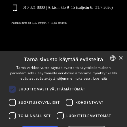
010 321 8800 | Arkisin klo 9
–
15 (suljettu 6.–31.7.2026)
Puhelun hinta on 8,35 snt/puh. + 16,69 snt/min.
×
Tämä sivusto käyttää evästeitä
Pysy ajan tasalla
Tämä verkkosivusto käyttää evästeitä käyttökokemuksen
parantamiseksi. Käyttämällä verkkosivustoamme hyväksyt kaikki
ENGLISH
evästeet evästekäytäntöjemme mukaisesti.
Tilaa uutiskirjeemme
Lue lisää
FINNISH
Seuraa meitä
EHDOTTOMASTI VÄLTTÄMÄTTÖMÄT
SUORITUSKYVYLLISET
KOHDENTAVAT
LinkedIn
Facebook
Instagram
TOIMINNALLISET
LUOKITTELEMATTOMAT