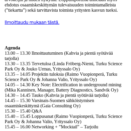
ehdotus osaamiskeskittymän tulevaisuuden toimintamalleista
(”tiekartta”) sekä tarvittavista toimista yritysten kasvun tueksi.
Ilmoittaudu mukaan tästä.
Agenda
13.00 – 13.30 Ilmoittautuminen (Kahvia ja pientä syötävää
tarjolla)
13.30 – 13.35 Tervetuloa (Linda Fröberg-Niemi, Turku Science
Park Oy & Jouko Urmas, Yrityssalo Oy)
13.35 – 14.05 Projektin tuloksia (Raimo Vuopionperä, Turku
Science Park Oy & Johanna Valio, Yrityssalo Oy)
14.05 – 14.30 Key Note: Electrification in underground mining
(Mika Kanninen, Manager, Battery Diagnostics, Sandvik Oy)
14.30 – 14.45 Tauko (Kahvia ja pientä syötävää tarjolla)
14.45 – 15.30 Varsinais-Suomen sähköistymisen
osaamiskeskittymä (Gaia Consulting Oy)
15.30 – 15.40 Q&A
15.40 – 15.45 Loppusanat (Raimo Vuopionperä, Turku Science
Park Oy & Johanna Valio, Yrityssalo Oy)
15.45 – 16.00 Networking + ”Mocktail” – Tarjoilu