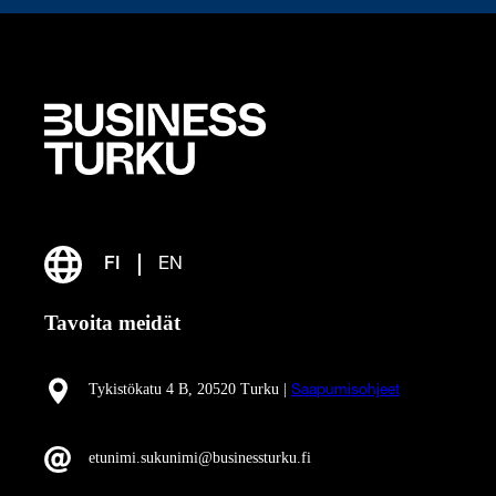
FI
EN
Tavoita meidät
Tykistökatu 4 B, 20520 Turku |
Saapumisohjeet
etunimi.sukunimi@businessturku.fi