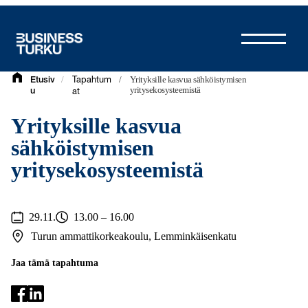
Siirry
sisältöön
/
/
Yrityksille kasvua sähköistymisen
Etusiv
Tapahtum
yritysekosysteemistä
u
at
Yrityksille kasvua
sähköistymisen
yritysekosysteemistä
29.11.
13.00 – 16.00
Turun ammattikorkeakoulu, Lemminkäisenkatu
Jaa tämä tapahtuma