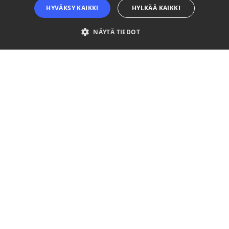
HYVÄKSY KAIKKI
HYLKÄÄ KAIKKI
NÄYTÄ TIEDOT
Ehdottomasti välttämättömät
Suorituskyvylliset
Kohdentavat
Toiminnalliset
Luokittelemattomat
Ehdottomasti välttämättömät evästeet mahdollistavat verkkosivuston
perustoiminnot, kuten käyttäjän kirjautumisen ja tilinhallinnan. Sivustoa ei
voida käyttää oikein ilman ehdottoman välttämättömiä evästeitä.
Palveluntarjoaja
Nimi
Päättymisaika
Kuvaus
/ Verkkotunnus
__cf_bm
29 minuuttia
This coo
Cloudflare Inc.
57 sekuntia
is used t
.niinaratsula.com
distingui
between
humans
and bots
This is
beneficia
for the
website, 