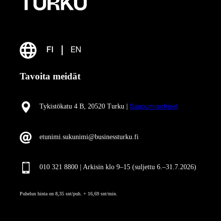
FI
EN
Tavoita meidät
Tykistökatu 4 B, 20520 Turku |
Saapumisohjeet
etunimi.sukunimi@businessturku.fi
010 321 8800 | Arkisin klo 9
–
15 (suljettu 6.–31.7.2026)
Puhelun hinta on 8,35 snt/puh. + 16,69 snt/min.