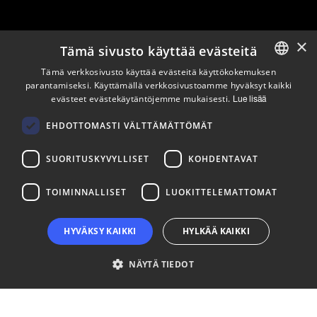
×
Tämä sivusto käyttää evästeitä
Pysy ajan tasalla
Tämä verkkosivusto käyttää evästeitä käyttökokemuksen
parantamiseksi. Käyttämällä verkkosivustoamme hyväksyt kaikki
ENGLISH
evästeet evästekäytäntöjemme mukaisesti.
Lue lisää
Tilaa uutiskirjeemme
FINNISH
EHDOTTOMASTI VÄLTTÄMÄTTÖMÄT
Seuraa meitä
SUORITUSKYVYLLISET
KOHDENTAVAT
LinkedIn
Facebook
Instagram
TOIMINNALLISET
LUOKITTELEMATTOMAT
HYVÄKSY KAIKKI
HYLKÄÄ KAIKKI
NÄYTÄ TIEDOT