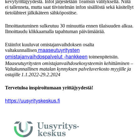
kevytyrittäjyydestä. Infot järjestetään Teamsin välityksellä. Niitä
ei tallenneta, mutta saat tiivistelmän infon sisällöstä sekä käsitellyt
tietolähteet jälkikäteen sähköpostitse.
Ilmoittautuminen sulkeutuu 30 minuuttia ennen tilaisuuden alkua.
Ilmoittaudu klikkaamalla tapahtuman päivämäärää.
Etäinfot kuuluvat omistajanvaihdoksen osalta
valtakunnallisen
maaseutuyritysten
toimenpiteisiin.
omistajanvaihdospalvelut -hankkeen
Maaseutuyritysten omistajanvaihdosekosysteemin kehittäminen –
Valtakunnallinen matalan kynnyksen palveluverkosto myyjille ja
ostajille 1.1.2022-29.2.2024
Tervetuloa inspiroitumaan yrittäjyydestä!
https://uusyrityskeskus.fi