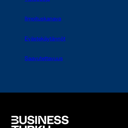
Ilmoituskanava
Evästekäytännöt
Saavutettavuus