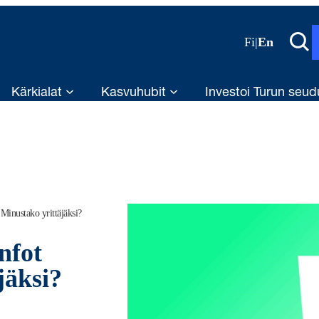
Fi
|
En
Kärkialat
Kasvuhubit
Investoi Turun seud
 Minustako yrittäjäksi?
nfot
jäksi?