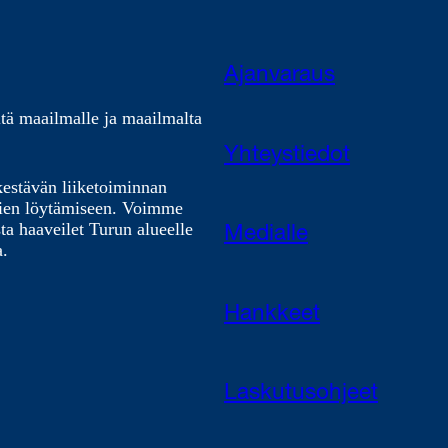
Ajanvaraus
tä maailmalle ja maailmalta
Yhteystiedot
kestävän liiketoiminnan
nien löytämiseen. Voimme
ta haaveilet Turun alueelle
Medialle
a.
Hankkeet
Laskutusohjeet