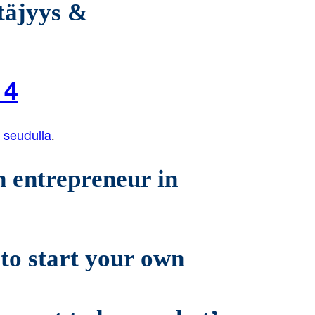
täjyys &
14
.
n seudulla
 entrepreneur in
to start your own