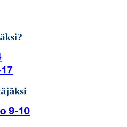
äksi?
4
-17
täjäksi
lo 9-10