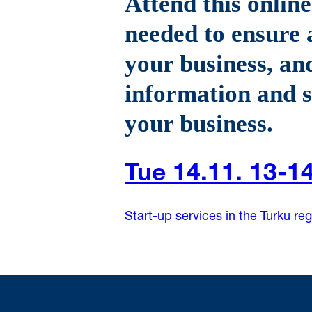
Attend this online
needed to ensure a
your business, an
information and s
your business.
Tue 14.11. 13-1
Start-up services in the Turku re