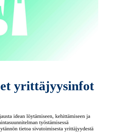
et yrittäjyysinfot
hjausta idean löytämiseen, kehittämiseen ja
mintasuunnitelman työstämisessä
ytännön tietoa sivutoimisesta yrittäjyydestä