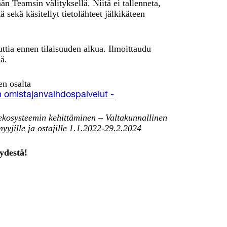
ään Teamsin välityksellä. Niitä ei tallenneta,
ä sekä käsitellyt tietolähteet jälkikäteen
tia ennen tilaisuuden alkua. Ilmoittaudu
ä.
en osalta
 omistajanvaihdospalvelut -
kosysteemin kehittäminen – Valtakunnallinen
yjille ja ostajille 1.1.2022-29.2.2024
ydestä!