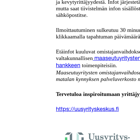
ja kevytyrittäjyydestä. Infot järjestet
mutta saat tiivistelmän infon sisällöst
sähköpostitse.
Ilmoittautuminen sulkeutuu 30 minuut
klikkaamalla tapahtuman päivämäärä
Etäinfot kuuluvat omistajanvaihdoks
valtakunnallisen
maaseutuyritysten
toimenpiteisiin.
hankkeen
Maaseutuyritysten omistajanvaihdose
matalan kynnyksen palveluverkosto my
Tervetuloa inspiroitumaan yrittäjy
https://uusyrityskeskus.fi