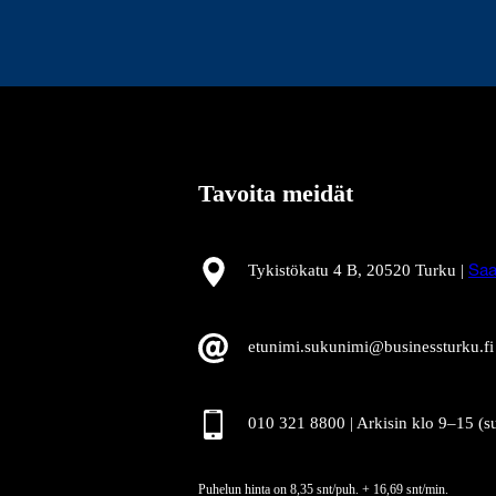
Tavoita meidät
Tykistökatu 4 B, 20520 Turku |
Saa
etunimi.sukunimi@businessturku.fi
010 321 8800 | Arkisin klo 9
–
15 (s
Puhelun hinta on 8,35 snt/puh. + 16,69 snt/min.