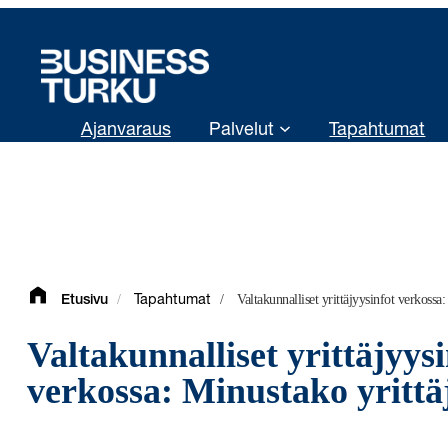
Siirry
sisältöön
Ajanvaraus
Palvelut
Tapahtumat
/
/
Valtakunnalliset yrittäjyysinfot verkossa:
Etusivu
Tapahtumat
Valtakunnalliset yrittäjyysi
verkossa: Minustako yrittä