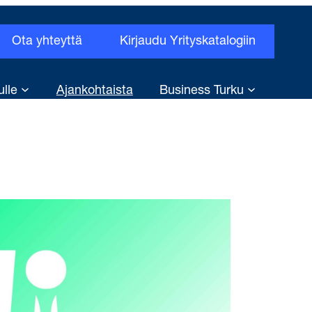
Ota yhteyttä
Kirjaudu Yrityskatalogiin
ulle
Ajankohtaista
Business Turku