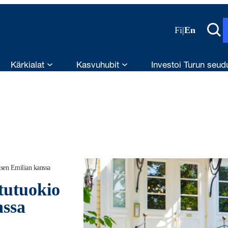
Fi
|
En
Kärkialat
Kasvuhubit
Investoi Turun seud
ksen Emilian kanssa
ttutuokio
nssa