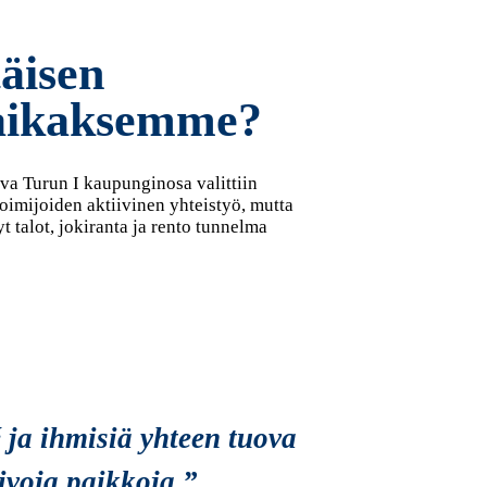
täisen
paikaksemme?
uva Turun I kaupunginosa valittiin
imijoiden aktiivinen yhteistyö, mutta
t talot, jokiranta ja rento tunnelma
ja ihmisiä yhteen tuova
kivoja paikkoja.”