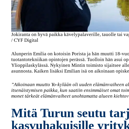
Jokiranta on hyvä paikka kävelypalaverille, tauolle tai 
/ CYF Digital
Alunperin Emilia on kotoisin Porista ja hän muutti 18-vu
tuotantotekniikan opintojen perässä. Tuolloin hän asui o
Ylioppilaskylässä. Nykyinen Mintin toimisto sijaitsee all
asunnosta. Kaiken lisäksi Emilian isä on aikoinaan opisk
”Aikoinaan muutto Yo-kylään oli uuden elämänvaiheen alk
itsenäistymisen paikka, kun saatiin ensimmäiset omat toimi
monet tärkeät elämänvaiheet unohtamatta alueen kiehtov
Mitä Turun seutu tar
kasvuhakuisille yrityk