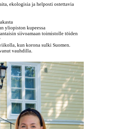
ita, ekologisia ja helposti ostettavia
sakasta
run yliopiston kupeessa
jantaisin siivoamaan toimistolle töiden
?
 viikolla, kun korona sulki Suomen.
vanut vauhdilla.