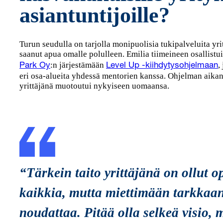
asiantuntijoille?
Turun seudulla on tarjolla monipuolisia tukipalveluita yri
saanut apua omalle polulleen. Emilia tiimeineen osallistu
:n järjestämään
,
Park Oy
Level Up -kiihdytysohjelmaan
eri osa-alueita yhdessä mentorien kanssa. Ohjelman aikan
yrittäjänä muotoutui nykyiseen uomaansa.
“Tärkein taito yrittäjänä on ollut
kaikkia, mutta miettimään tarkkaan
noudattaa. Pitää olla selkeä visio, 