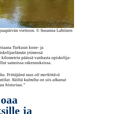
vapaapäivän viettoon. © Susanna Lahtinen
otiaana Turkuun kone- ja
piskelijaelämän ytimessä
e kilometrin päässä vanhasta opiskelija-
ellut samoissa rakennuksissa.
u. Yrittäjänä taas oli merkittävä
tilat. Näiltä kulmilta on siis alkanut
aa historiaa.”
joaa
sille ja