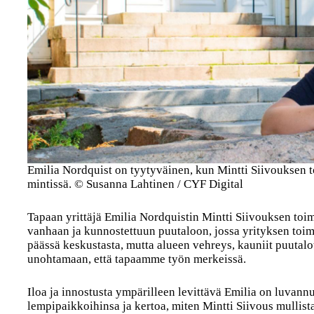
Emilia Nordquist on tyytyväinen, kun Mintti Siivouksen t
mintissä. © Susanna Lahtinen / CYF Digital
Tapaan yrittäjä Emilia Nordquistin Mintti Siivouksen toim
vanhaan ja kunnostettuun puutaloon, jossa yrityksen toim
päässä keskustasta, mutta alueen vehreys, kauniit puutalot
unohtamaan, että tapaamme työn merkeissä.
Iloa ja innostusta ympärilleen levittävä Emilia on luvann
lempipaikkoihinsa ja kertoa, miten Mintti Siivous mullist