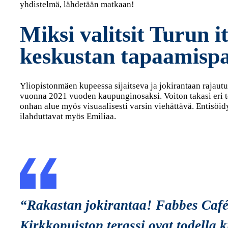
yhdistelmä, lähdetään matkaan!
Miksi valitsit Turun i
keskustan tapaamis
Yliopistonmäen kupeessa sijaitseva ja jokirantaan rajaut
vuonna 2021 vuoden kaupunginosaksi. Voiton takasi eri to
onhan alue myös visuaalisesti varsin viehättävä. Entisöidy
ilahduttavat myös Emiliaa.
“Rakastan jokirantaa! Fabbes Café 
Kirkkopuiston terassi ovat todella 