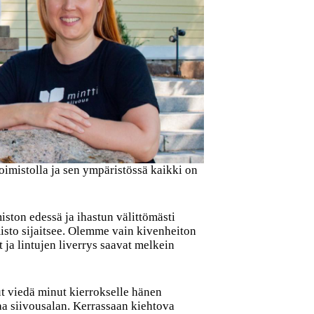
oimistolla ja sen ympäristössä kaikki on
iston edessä ja ihastun välittömästi
isto sijaitsee. Olemme vain kivenheiton
 ja lintujen liverrys saavat melkein
ut viedä minut kierrokselle hänen
aa siivousalan. Kerrassaan kiehtova