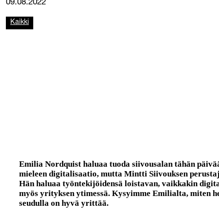
09.08.2022
Kaikki
Emilia Nordquist haluaa tuoda siivousalan tähän päivä
mieleen digitalisaatio, mutta Mintti Siivouksen perusta
Hän haluaa työntekijöidensä loistavan, vaikkakin digita
myös yrityksen ytimessä. Kysyimme Emilialta, miten he
seudulla on hyvä yrittää.