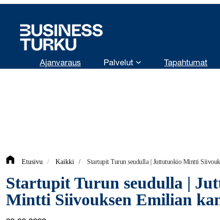
Siirry
sisältöön
Ajanvaraus
Palvelut
Tapahtumat
Etusivu
/
Kaikki
/
Startupit Turun seudulla | Juttutuokio Mintti Siivou
Startupit Turun seudulla | Ju
Mintti Siivouksen Emilian ka