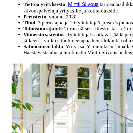
Tietoja yrityksestä
:
tarjoaa laadukka
Mintti Siivous
siivouspalveluja yrityksille ja kotitalouksille
Perustettu
: vuonna 2020
Tiimi
: 3 perustajaa ja 10 työntekijää, joista 3 pieno
Toimiston sijainti
: Turun itäisessä keskustassa, Tu
Viimeisin saavutus
: Työntekijät saattavat jäädä per
jälkeen – voiko sitoutuneempaa henkilökuntaa olla
Satunnainen fakta
: Yritys sai Y-tunnuksen samalla
Haastavasta alusta huolimatta Mintti Siivous on kas