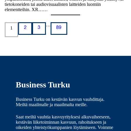
tietokoneiden tai audiovisuaalisten laitteiden luomiin
elementteihin. XR……
…
1
2
3
89
Business Turku
Business Turku on kestävän kasvun vauhdittaja.
Meiltä maailmalle ja maailmalta meille.
Saat meiltä vauhtia kasvuyrityksesi alkuvaiheeseen,
kestävän liiketoiminnan kasvuun, rahoitukseen ja
oikeiden yhteistyökumppanien löytämiseen. Voimme