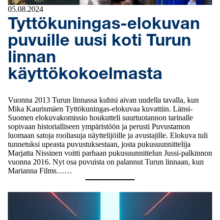
05.08.2024
Tyttökuningas-elokuvan
puvuille uusi koti Turun
linnan
käyttökokoelmasta
Vuonna 2013 Turun linnassa kuhisi aivan uudella tavalla, kun
Mika Kaurismäen Tyttökuningas-elokuvaa kuvattiin. Länsi-
Suomen elokuvakomissio houkutteli suurtuotannon tarinalle
sopivaan historialliseen ympäristöön ja perusti Puvustamon
luomaan satoja rooliasuja näyttelijöille ja avustajille. Elokuva tuli
tunnetuksi upeasta puvustuksestaan, josta pukusuunnittelija
Marjatta Nissinen voitti parhaan pukusuunnittelun Jussi-palkinnon
vuonna 2016. Nyt osa puvuista on palannut Turun linnaan, kun
Marianna Films……