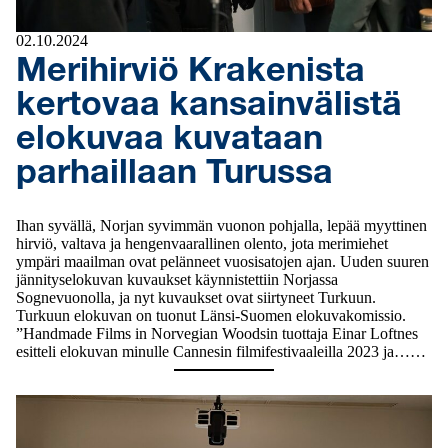
02.10.2024
Merihirviö Krakenista
kertovaa kansainvälistä
elokuvaa kuvataan
parhaillaan Turussa
Ihan syvällä, Norjan syvimmän vuonon pohjalla, lepää myyttinen
hirviö, valtava ja hengenvaarallinen olento, jota merimiehet
ympäri maailman ovat pelänneet vuosisatojen ajan. Uuden suuren
jännityselokuvan kuvaukset käynnistettiin Norjassa
Sognevuonolla, ja nyt kuvaukset ovat siirtyneet Turkuun.
Turkuun elokuvan on tuonut Länsi-Suomen elokuvakomissio.
”Handmade Films in Norvegian Woodsin tuottaja Einar Loftnes
esitteli elokuvan minulle Cannesin filmifestivaaleilla 2023 ja……