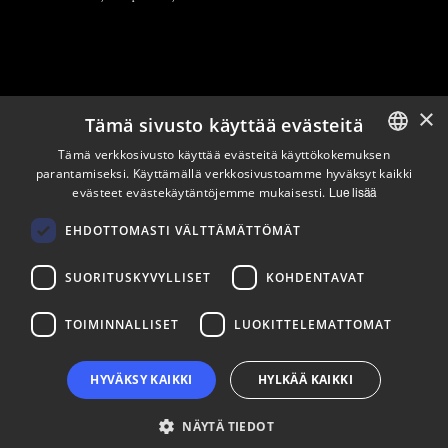
×
Tämä sivusto käyttää evästeitä
Pysy ajan tasalla
Tämä verkkosivusto käyttää evästeitä käyttökokemuksen
parantamiseksi. Käyttämällä verkkosivustoamme hyväksyt kaikki
ENGLISH
evästeet evästekäytäntöjemme mukaisesti.
Lue lisää
Tilaa uutiskirjeemme
FINNISH
Seuraa meitä
EHDOTTOMASTI VÄLTTÄMÄTTÖMÄT
SUORITUSKYVYLLISET
KOHDENTAVAT
LinkedIn
Facebook
Instagram
TOIMINNALLISET
LUOKITTELEMATTOMAT
HYVÄKSY KAIKKI
HYLKÄÄ KAIKKI
NÄYTÄ TIEDOT