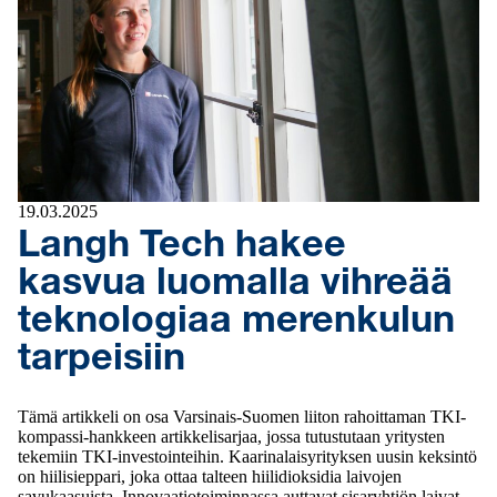
19.03.2025
Langh Tech hakee
kasvua luomalla vihreää
teknologiaa merenkulun
tarpeisiin
Tämä artikkeli on osa Varsinais-Suomen liiton rahoittaman TKI-
kompassi-hankkeen artikkelisarjaa, jossa tutustutaan yritysten
tekemiin TKI-investointeihin. Kaarinalaisyrityksen uusin keksintö
on hiilisieppari, joka ottaa talteen hiilidioksidia laivojen
savukaasuista. Innovaatiotoiminnassa auttavat sisaryhtiön laivat,