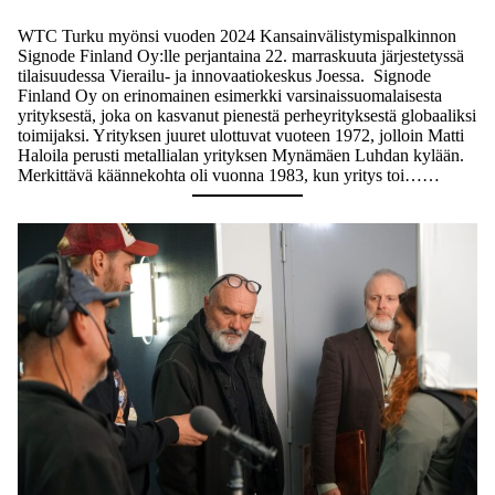
WTC Turku myönsi vuoden 2024 Kansainvälistymispalkinnon
Signode Finland Oy:lle perjantaina 22. marraskuuta järjestetyssä
tilaisuudessa Vierailu- ja innovaatiokeskus Joessa. Signode
Finland Oy on erinomainen esimerkki varsinaissuomalaisesta
yrityksestä, joka on kasvanut pienestä perheyrityksestä globaaliksi
toimijaksi. Yrityksen juuret ulottuvat vuoteen 1972, jolloin Matti
Haloila perusti metallialan yrityksen Mynämäen Luhdan kylään.
Merkittävä käännekohta oli vuonna 1983, kun yritys toi……