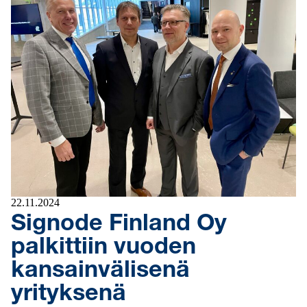
22.11.2024
Signode Finland Oy
palkittiin vuoden
kansainvälisenä
yrityksenä