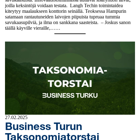
joilla keksintöjä voidaan testata. Langh Techin toimintaidea
kiteytyy maalaukseen konttorin seinällä. Teoksessa Hampurin
satamaan rantautuneiden laivojen piipuista tupruaa tummia
savukaasupilviä, ja ilma on sankkana saasteista. – Joskus sanon
täällä käyville vieraille,……
27.02.2025
Business Turun
Taksonomiatorstai