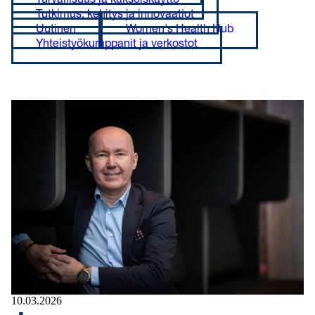
Turvallisuus ja kaksoiskäyttö
Tutkimus, kehitys ja innovaatiot
Uutinen
Women's Health Hub
Yhteistyökumppanit ja verkostot
10.03.2026