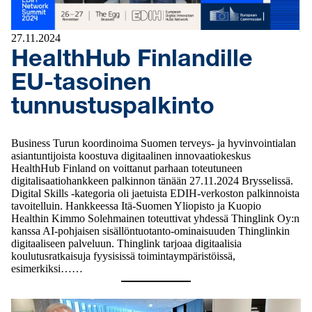
27.11.2024
HealthHub Finlandille
EU-tasoinen
tunnustuspalkinto
Business Turun koordinoima Suomen terveys- ja hyvinvointialan
asiantuntijoista koostuva digitaalinen innovaatiokeskus
HealthHub Finland on voittanut parhaan toteutuneen
digitalisaatiohankkeen palkinnon tänään 27.11.2024 Brysselissä.
Digital Skills -kategoria oli jaetuista EDIH-verkoston palkinnoista
tavoitelluin. Hankkeessa Itä-Suomen Yliopisto ja Kuopio
Healthin Kimmo Solehmainen toteuttivat yhdessä Thinglink Oy:n
kanssa AI-pohjaisen sisällöntuotanto-ominaisuuden Thinglinkin
digitaaliseen palveluun. Thinglink tarjoaa digitaalisia
koulutusratkaisuja fyysisissä toimintaympäristöissä,
esimerkiksi……