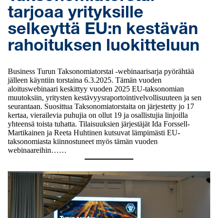
tarjoaa yrityksille
selkeyttä EU:n kestävän
rahoituksen luokitteluun
Business Turun Taksonomiatorstai -webinaarisarja pyörähtää
jälleen käyntiin torstaina 6.3.2025. Tämän vuoden
aloituswebinaari keskittyy vuoden 2025 EU-taksonomian
muutoksiin, yritysten kestävyysraportointivelvollisuuteen ja sen
seurantaan. Suosittua Taksonomiatorstaita on järjestetty jo 17
kertaa, vierailevia puhujia on ollut 19 ja osallistujia linjoilla
yhteensä toista tuhatta. Tilaisuuksien järjestäjät Ida Forssell-
Martikainen ja Reeta Huhtinen kutsuvat lämpimästi EU-
taksonomiasta kiinnostuneet myös tämän vuoden
webinaareihin……