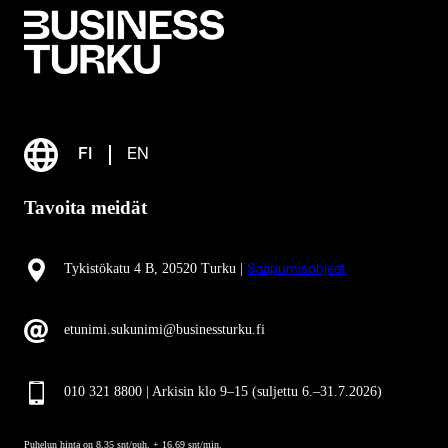
FI
EN
Tavoita meidät
Tykistökatu 4 B, 20520 Turku |
Saapumisohjeet
etunimi.sukunimi@businessturku.fi
010 321 8800 | Arkisin klo 9
–
15 (suljettu 6.–31.7.2026)
Puhelun hinta on 8,35 snt/puh. + 16,69 snt/min.