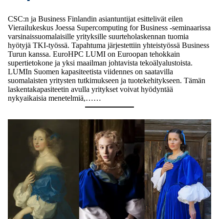
CSC:n ja Business Finlandin asiantuntijat esittelivät eilen
Vierailukeskus Joessa Supercomputing for Business -seminaarissa
varsinaissuomalaisille yrityksille suurteholaskennan tuomia
hyötyjä TKI-työssä. Tapahtuma järjestettiin yhteistyössä Business
Turun kanssa. EuroHPC LUMI on Euroopan tehokkain
supertietokone ja yksi maailman johtavista tekoälyalustoista.
LUMIn Suomen kapasiteetista viidennes on saatavilla
suomalaisten yritysten tutkimukseen ja tuotekehitykseen. Tämän
laskentakapasiteetin avulla yritykset voivat hyödyntää
nykyaikaisia menetelmiä,……