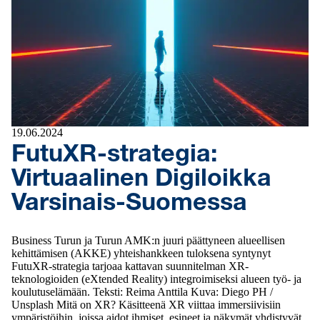
19.06.2024
FutuXR-strategia:
Virtuaalinen Digiloikka
Varsinais-Suomessa
Business Turun ja Turun AMK:n juuri päättyneen alueellisen
kehittämisen (AKKE) yhteishankkeen tuloksena syntynyt
FutuXR-strategia tarjoaa kattavan suunnitelman XR-
teknologioiden (eXtended Reality) integroimiseksi alueen työ- ja
koulutuselämään. Teksti: Reima Anttila Kuva: Diego PH /
Unsplash Mitä on XR? Käsitteenä XR viittaa immersiivisiin
ympäristöihin, joissa aidot ihmiset, esineet ja näkymät yhdistyvät