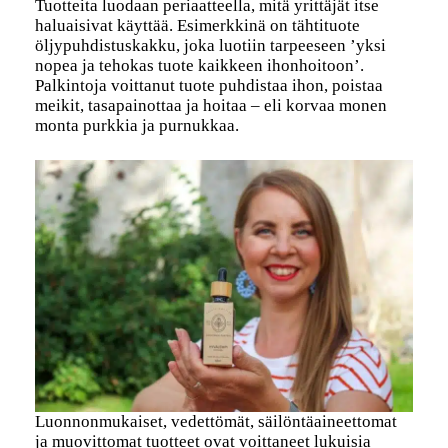
Tuotteita luodaan periaatteella, mitä yrittäjät itse
haluaisivat käyttää. Esimerkkinä on tähtituote
öljypuhdistuskakku, joka luotiin tarpeeseen ’yksi
nopea ja tehokas tuote kaikkeen ihonhoitoon’.
Palkintoja voittanut tuote puhdistaa ihon, poistaa
meikit, tasapainottaa ja hoitaa – eli korvaa monen
monta purkkia ja purnukkaa.
Luonnonmukaiset, vedettömät, säilöntäaineettomat
ja muovittomat tuotteet ovat voittaneet lukuisia