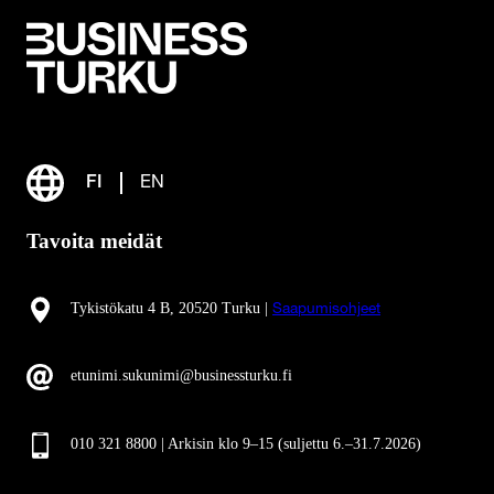
FI
EN
Tavoita meidät
Tykistökatu 4 B, 20520 Turku |
Saapumisohjeet
etunimi.sukunimi@businessturku.fi
010 321 8800 | Arkisin klo 9
–
15 (suljettu 6.–31.7.2026)