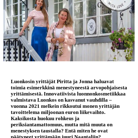
Luonkosin yrittäjät Piritta ja Jonna haluavat
toimia esimerkkinä menestyneestä arvopohjaisesta
yrittämisestä. Innovatiivista luonnonkosmetiikkaa
valmistava Luonkos on kasvanut vauhdilla –
vuonna 2021 melkein rikkoutui monen yrittäjän
tavoittelema miljoonan euron liikevaihto.
Kaksikosta huokuu rohkeus ja
periksiantamattomuus, mutta mitä muuta on
menestyksen taustalla? Entä miten he ovat
päätyneet yrittämään juuri Naantaliin?