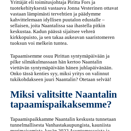
Yrittäjät eli toimitusjohtaja Piritta Fors ja
tuotekehityksestä vastaava Jonna Vesterinen ottavat
vastaan lämpimästi tervehtien ja päädymme
kahvittelemaan idyllisen puutalon edustalle –
sellaisen, joita Naantalissa saa ihastella pitkin
keskustaa. Kadun päässä sijaitsee vehreä
kirkkopuisto, ja sen takaa aukeavan saaristomeren
tuoksun voi melkein tuntea.
Tapaamisemme osuu Pirittan syntymäpäivään ja
pilke silmäkulmassaan hän kertoo Naantalin
viettävän syntymäpäivään hänen juhlapäivänään.
Onko tässä kenties syy, miksi yritys on valinnut
tukikohdakseen juuri Naantalin? Otetaan selvää!
Miksi valitsitte Naantalin
tapaamispaikaksemme?
Tapaamispaikkamme Naantalin keskusta tunnetaan
tunnelmallisesta Vanhastakaupungista, kauniista
merimaisemista, kesän 2022 Asuntomessuista ja