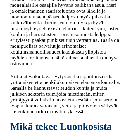
monenlaisille osaajille hyvänä paikkana asua. Meri
ja omaleimainen saaristoluonto ovat lähellä ja
luonnon rauhaan pääsee helposti myös julkisilla
kulkuvälineillä. Turun seutu on tiivis ja hyvät
liikenneyhteydet tekevät elämän – kuten työn, lasten
koulun ja harrastusten – organisoinnista helppoa
erityisesti pääkaupunkiseutuun verrattuna. Täällä on
monipuoliset palvelut ja erinomaiset
koulutusmahdollisuudet laadukasta yliopistoa
myöden. Yrittämisen näkökulmasta alueella on hyvä
ostovoima.
Yrittäjät vaikuttavat tyytyväisiltä sijaintiinsa sekä
yrittämisen että henkilökohtaisen elämänsä kannalta.
Samalla he kannustavat seudun kuntia ja muita
julkisen sektorin toimijoita miettimään, miten
yrittäjyyttä voitaisiin tukea entisestään, jotta seudun
työpaikkaomavaraisuus, veto- ja pitovoima säilyvät
– etenkin maailman myllerryksessä.
Mikä tekee Luonkosista