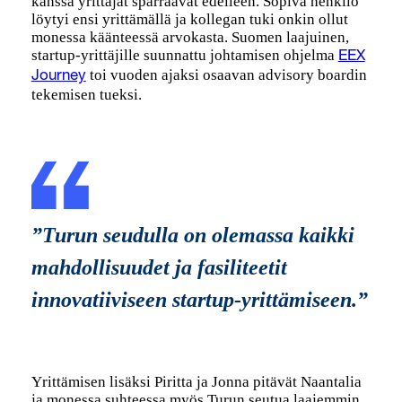
kanssa yrittäjät sparraavat edelleen. Sopiva henkilö
löytyi ensi yrittämällä ja kollegan tuki onkin ollut
monessa käänteessä arvokasta. Suomen laajuinen,
startup-yrittäjille suunnattu johtamisen ohjelma
EEX
toi vuoden ajaksi osaavan advisory boardin
Journey
tekemisen tueksi.
”Turun seudulla on olemassa kaikki
mahdollisuudet ja fasiliteetit
innovatiiviseen startup-yrittämiseen.”
Yrittämisen lisäksi Piritta ja Jonna pitävät Naantalia
ja monessa suhteessa myös Turun seutua laajemmin