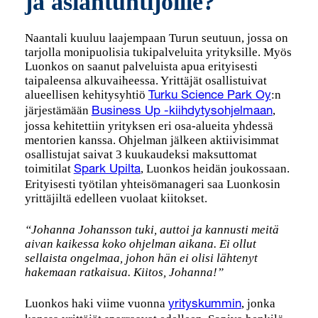
ja asiantuntijoille?
Naantali kuuluu laajempaan Turun seutuun, jossa on
tarjolla monipuolisia tukipalveluita yrityksille. Myös
Luonkos on saanut palveluista apua erityisesti
taipaleensa alkuvaiheessa. Yrittäjät osallistuivat
alueellisen kehitysyhtiö
:n
Turku Science Park Oy
järjestämään
,
Business Up -kiihdytysohjelmaan
jossa kehitettiin yrityksen eri osa-alueita yhdessä
mentorien kanssa. Ohjelman jälkeen aktiivisimmat
osallistujat saivat 3 kuukaudeksi maksuttomat
toimitilat
, Luonkos heidän joukossaan.
Spark Upilta
Erityisesti työtilan yhteisömanageri saa Luonkosin
yrittäjiltä edelleen vuolaat kiitokset.
“Johanna Johansson tuki, auttoi ja kannusti meitä
aivan kaikessa koko ohjelman aikana. Ei ollut
sellaista ongelmaa, johon hän ei olisi lähtenyt
hakemaan ratkaisua. Kiitos, Johanna!”
Luonkos haki viime vuonna
, jonka
yrityskummin