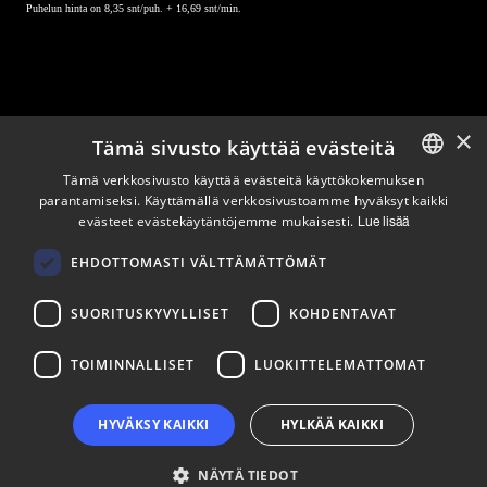
Puhelun hinta on 8,35 snt/puh. + 16,69 snt/min.
×
Tämä sivusto käyttää evästeitä
Pysy ajan tasalla
Tämä verkkosivusto käyttää evästeitä käyttökokemuksen
parantamiseksi. Käyttämällä verkkosivustoamme hyväksyt kaikki
ENGLISH
evästeet evästekäytäntöjemme mukaisesti.
Lue lisää
Tilaa uutiskirjeemme
FINNISH
Seuraa meitä
EHDOTTOMASTI VÄLTTÄMÄTTÖMÄT
SUORITUSKYVYLLISET
KOHDENTAVAT
LinkedIn
Facebook
Instagram
TOIMINNALLISET
LUOKITTELEMATTOMAT
HYVÄKSY KAIKKI
HYLKÄÄ KAIKKI
NÄYTÄ TIEDOT