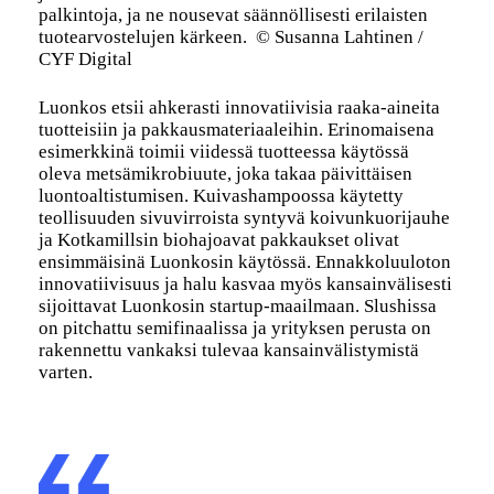
palkintoja, ja ne nousevat säännöllisesti erilaisten
tuotearvostelujen kärkeen.
© Susanna Lahtinen /
CYF Digital
Luonkos etsii ahkerasti innovatiivisia raaka-aineita
tuotteisiin ja pakkausmateriaaleihin. Erinomaisena
esimerkkinä toimii viidessä tuotteessa käytössä
oleva metsämikrobiuute, joka takaa päivittäisen
luontoaltistumisen. Kuivashampoossa käytetty
teollisuuden sivuvirroista syntyvä koivunkuorijauhe
ja Kotkamillsin biohajoavat pakkaukset olivat
ensimmäisinä Luonkosin käytössä. Ennakkoluuloton
innovatiivisuus ja halu kasvaa myös kansainvälisesti
sijoittavat Luonkosin startup-maailmaan. Slushissa
on pitchattu semifinaalissa ja yrityksen perusta on
rakennettu vankaksi tulevaa kansainvälistymistä
varten.