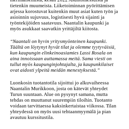
tietenkin muumeista. Liiketoiminnan pyörittämisen
arjessa korostuvat kuitenkin muut asiat kuten työn ja
asioinnin sujuvuus, logistisesti hyvä sijainti ja
työntekijöiden saatavuus. Naantalin kaupunki ja
myös asukkaat saavatkin yrittäjiltä kiitosta.
“Naantali on hyvin yritysmyönteinen kaupunki.
Täältä on löytynyt hyvät tilat ja olemme tyytyväisiä,
kun kaupungin elinkeinoasiamies Lassi Rosala on
aina innoissaan auttamassa meitä. Sama viesti on
tullut myös kaupunginjohtajalta, ja kaupunkilaiset
ovat aidosti ylpeitä meidän menestyksestä.”
Luonkosin tuotantotila sijoittui jo alkuvaiheessa
Naantalin Murikkoon, josta on kätevät yhteydet
Turun suuntaan. Alue on pysynyt samana, mutta
tehdas on muuttanut suurempiin tiloihin. Tuotanto
voidaan tarvittaessa kaksinkertaistaa viikossa. Tilan
yhteydessä on myös uusi tehtaanmyymälä ja pian
avautuu kurssitustila.