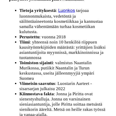
Tietoja yrityksestä
:
tarjoaa
Luonkos
luonnonmukaista, vedetöntä ja
säilöntäaineetonta kosmetiikkaa ja kannustaa
samalla vähentämään turhaa kosmetiikan
kulutusta.
Perustettu
: vuonna 2018
Tiimi
: yhteensä noin 10 henkilöä riippuen
kausityöntekijöiden määrästä: yrittäjien lisäksi
asiantuntijoita myynnissä, markkinoinnissa ja
tuotannossa
Toimiston sijainti
: valmistus Naantalin
Murikossa, putiikit Naantalin ja Turun
keskustassa, useita jälleenmyyjiä ympäri
Suomea
Viimeisin saavutus
: Luostarin Aarteet -
sisarsarjan julkaisu 2022
Kiinnostava fakta
: Jonna ja Piritta ovat
sienestyshulluja. Jonna on varsinainen
sieniasiantuntija, jolle Piritta soittaa metsästä
sienikorin ääreltä. Metsä on heille rakas työssä
ja vapaa-ajalla.