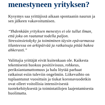
menestyneen yrityksen?
Kysymys saa yrittäjissä aikaan spontaanin naurun ja
sen jälkeen vakavoitumisen.
“Yhdenkään yrityksen menestys ei ole tullut ilman,
että joku on raatanut todella paljon.
Stressinsietokyky ja toimiminen täysin epävarmassa
tilanteessa on arkipäivää ja ratkaisuja pitää hakea
ahkerasti.”
Valittajia yrittäjät eivät kuitenkaan ole. Kaikesta
tekemisestä huokuu positiivisuus, rohkeus,
periksiantamattomuus ja halu löytää parhaat
ratkaisut esiin tuleviin ongelmiin. Liikevaihto on
tuplaantunut vuosittain ja tiukat koronavuodetkin
ovat olleet voitollisia intensiivisestä
tuotekehityksestä ja toimintatilojen laajentamisesta
huolimatta.