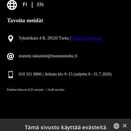
FI
EN
Tavoita meidät
Tykistökatu 4 B, 20520 Turku |
Saapumisohjeet
etunimi.sukunimi@businessturku.fi
010 321 8800 | Arkisin klo 9
–
15 (suljettu 6.–31.7.2026)
Puhelun hinta on 8,35 snt/puh. + 16,69 snt/min.
×
Tämä sivusto käyttää evästeitä
Pysy ajan tasalla