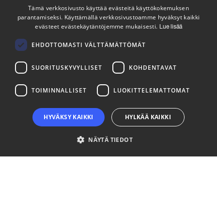
Tämä verkkosivusto käyttää evästeitä käyttökokemuksen
parantamiseksi. Käyttämällä verkkosivustoamme hyväksyt kaikki
ENGLISH
evästeet evästekäytäntöjemme mukaisesti.
Lue lisää
Tilaa uutiskirjeemme
FINNISH
Seuraa meitä
EHDOTTOMASTI VÄLTTÄMÄTTÖMÄT
SUORITUSKYVYLLISET
KOHDENTAVAT
LinkedIn
Facebook
Instagram
TOIMINNALLISET
LUOKITTELEMATTOMAT
HYVÄKSY KAIKKI
HYLKÄÄ KAIKKI
NÄYTÄ TIEDOT
Ehdottomasti välttämättömät
Suorituskyvylliset
Kohdentavat
Toiminnalliset
Luokittelemattomat
Ehdottomasti välttämättömät evästeet mahdollistavat verkkosivuston