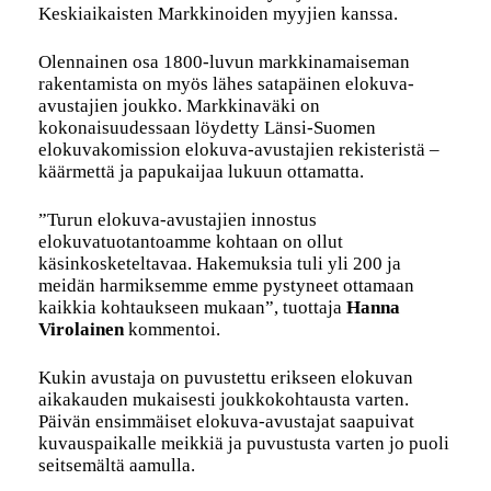
Keskiaikaisten Markkinoiden myyjien kanssa.
Olennainen osa 1800-luvun markkinamaiseman
rakentamista on myös lähes satapäinen elokuva-
avustajien joukko. Markkinaväki on
kokonaisuudessaan löydetty Länsi-Suomen
elokuvakomission elokuva-avustajien rekisteristä –
käärmettä ja papukaijaa lukuun ottamatta.
”Turun elokuva-avustajien innostus
elokuvatuotantoamme kohtaan on ollut
käsinkosketeltavaa. Hakemuksia tuli yli 200 ja
meidän harmiksemme emme pystyneet ottamaan
kaikkia kohtaukseen mukaan”, tuottaja
Hanna
Virolainen
kommentoi.
Kukin avustaja on puvustettu erikseen elokuvan
aikakauden mukaisesti joukkokohtausta varten.
Päivän ensimmäiset elokuva-avustajat saapuivat
kuvauspaikalle meikkiä ja puvustusta varten jo puoli
seitsemältä aamulla.