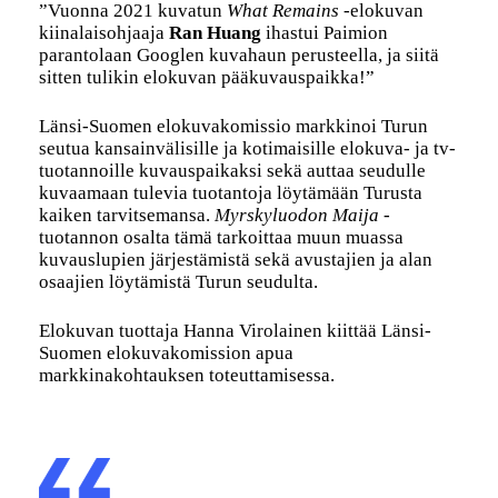
”Vuonna 2021 kuvatun
What Remains
-elokuvan
kiinalaisohjaaja
Ran Huang
ihastui Paimion
parantolaan Googlen kuvahaun perusteella, ja siitä
sitten tulikin elokuvan pääkuvauspaikka!”
Länsi-Suomen elokuvakomissio markkinoi Turun
seutua kansainvälisille ja kotimaisille elokuva- ja tv-
tuotannoille kuvauspaikaksi sekä auttaa seudulle
kuvaamaan tulevia tuotantoja löytämään Turusta
kaiken tarvitsemansa.
Myrskyluodon Maija
-
tuotannon osalta tämä tarkoittaa muun muassa
kuvauslupien järjestämistä sekä avustajien ja alan
osaajien löytämistä Turun seudulta.
Elokuvan tuottaja Hanna Virolainen kiittää Länsi-
Suomen elokuvakomission apua
markkinakohtauksen toteuttamisessa.