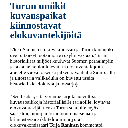
Turun uniikit
kuvauspaikat
kiinnostavat
elokuvantekijöitä
Länsi-Suomen elokuvakomissio ja Turun kaupunki
ovat ottaneet tuotannon avosylin vastaan. Turun
historialliset miljööt kuuluvat Suomen parhaimpiin
ja siksi ne houkuttelevatkin elokuvantekijöitä
alueelle vuosi toisensa jälkeen. Vanhalla Suurtorilla
ja Luostarin välikadulla on kuvattu useita
historiallisia elokuvia ja tv-sarjoja.
”Sen lisäksi, että voimme tarjota autenttisia
kuvauspaikkoja historiallisille tarinoille, löytävät
elokuvantekijät tiensä Turun seudulle myös
saariston, monipuolisen luontomaiseman ja
kiinnostavan arkkitehtuurin myötä”,
elokuvakomissaari
Teija Raninen
kommentoi.