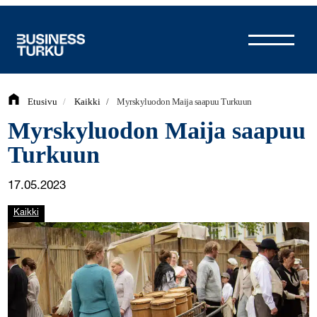
Siirry
sisältöön
Etusivu
/
Kaikki
/
Myrskyluodon Maija saapuu Turkuun
Myrskyluodon Maija saapuu
Turkuun
17.05.2023
Kaikki