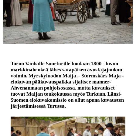
Turun Vanhalle Suurtorille luodaan 1800 –luvun
markkinahenkeä lähes satapäisen avustajajoukon
voimin. Myrskyluodon Maija – Stormskärs Maja -
elokuvan pääkuvauspaikka sijaitsee manner-
Ahvenanmaan pohjoisosassa, mutta kuvaukset
tuovat Maijan toukokuussa myös Turkuun. Länsi-
Suomen elokuvakomissio on ollut apuna kuvausten
järjestämisessä Turussa.