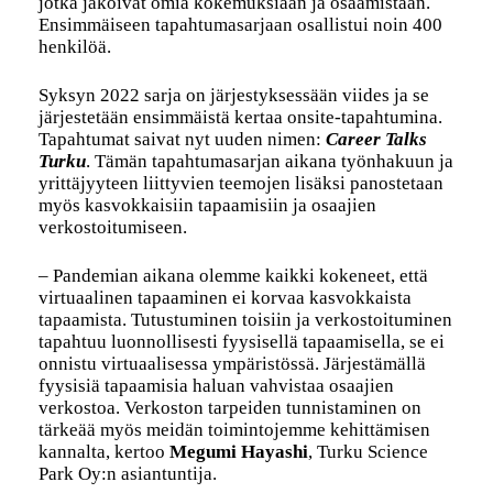
jotka jakoivat omia kokemuksiaan ja osaamistaan.
Ensimmäiseen tapahtumasarjaan osallistui noin 400
henkilöä.
Syksyn 2022 sarja on järjestyksessään viides ja se
järjestetään ensimmäistä kertaa onsite-tapahtumina.
Tapahtumat saivat nyt uuden nimen:
Career Talks
Turku
. Tämän tapahtumasarjan aikana työnhakuun ja
yrittäjyyteen liittyvien teemojen lisäksi panostetaan
myös kasvokkaisiin tapaamisiin ja osaajien
verkostoitumiseen.
– Pandemian aikana olemme kaikki kokeneet, että
virtuaalinen tapaaminen ei korvaa kasvokkaista
tapaamista. Tutustuminen toisiin ja verkostoituminen
tapahtuu luonnollisesti fyysisellä tapaamisella, se ei
onnistu virtuaalisessa ympäristössä. Järjestämällä
fyysisiä tapaamisia haluan vahvistaa osaajien
verkostoa. Verkoston tarpeiden tunnistaminen on
tärkeää myös meidän toimintojemme kehittämisen
kannalta, kertoo
Megumi Hayashi
, Turku Science
Park Oy:n asiantuntija.