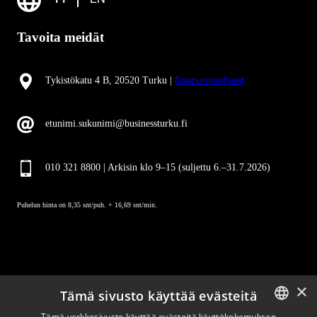
FI
EN
Tavoita meidät
Tykistökatu 4 B, 20520 Turku |
Saapumisohjeet
etunimi.sukunimi@businessturku.fi
010 321 8800 | Arkisin klo 9
–
15 (suljettu 6.–31.7.2026)
Puhelun hinta on 8,35 snt/puh. + 16,69 snt/min.
×
Tämä sivusto käyttää evästeitä
Pysy ajan tasalla
Tämä verkkosivusto käyttää evästeitä käyttökokemuksen