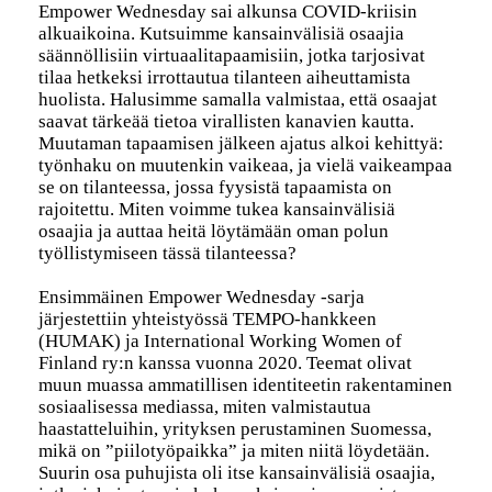
Empower Wednesday sai alkunsa COVID-kriisin
alkuaikoina. Kutsuimme kansainvälisiä osaajia
säännöllisiin virtuaalitapaamisiin, jotka tarjosivat
tilaa hetkeksi irrottautua tilanteen aiheuttamista
huolista. Halusimme samalla valmistaa, että osaajat
saavat tärkeää tietoa virallisten kanavien kautta.
Muutaman tapaamisen jälkeen ajatus alkoi kehittyä:
työnhaku on muutenkin vaikeaa, ja vielä vaikeampaa
se on tilanteessa, jossa fyysistä tapaamista on
rajoitettu. Miten voimme tukea kansainvälisiä
osaajia ja auttaa heitä löytämään oman polun
työllistymiseen tässä tilanteessa?
Ensimmäinen Empower Wednesday -sarja
järjestettiin yhteistyössä TEMPO-hankkeen
(HUMAK) ja International Working Women of
Finland ry:n kanssa vuonna 2020. Teemat olivat
muun muassa ammatillisen identiteetin rakentaminen
sosiaalisessa mediassa, miten valmistautua
haastatteluihin, yrityksen perustaminen Suomessa,
mikä on ”piilotyöpaikka” ja miten niitä löydetään.
Suurin osa puhujista oli itse kansainvälisiä osaajia,