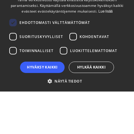
parantamiseksi. Käyttämällä verkkosivustoamme hyväksyt kaikki
ENGLISH
evästeet evästekäytäntöjemme mukaisesti.
Lue lisää
Tilaa uutiskirjeemme
FINNISH
Seuraa meitä
EHDOTTOMASTI VÄLTTÄMÄTTÖMÄT
SUORITUSKYVYLLISET
KOHDENTAVAT
LinkedIn
Facebook
Instagram
TOIMINNALLISET
LUOKITTELEMATTOMAT
HYVÄKSY KAIKKI
HYLKÄÄ KAIKKI
NÄYTÄ TIEDOT
Ehdottomasti välttämättömät
Suorituskyvylliset
Kohdentavat
Toiminnalliset
Luokittelemattomat
Ehdottomasti välttämättömät evästeet mahdollistavat verkkosivuston
perustoiminnot, kuten käyttäjän kirjautumisen ja tilinhallinnan. Sivustoa ei