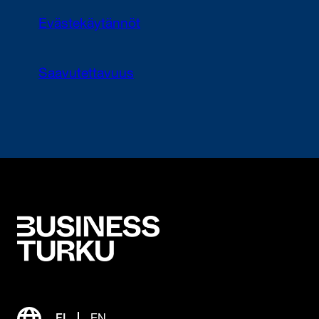
Evästekäytännöt
Saavutettavuus