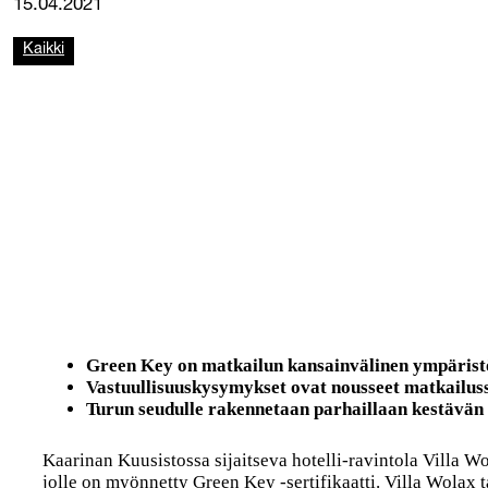
15.04.2021
Kaikki
Green Key on matkailun kansainvälinen ympäris
Vastuullisuuskysymykset ovat nousseet matkailussa
Turun seudulle rakennetaan parhaillaan kestävän
Kaarinan Kuusistossa sijaitseva hotelli-ravintola Villa W
jolle on myönnetty Green Key -sertifikaatti. Villa Wolax t