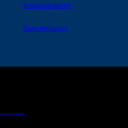
Evästekäytännöt
Saavutettavuus
pumisohjeet