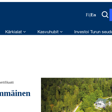
Fi
|
En
Kärkialat
Kasvuhubit
Investoi Turun seud
rtifikaatti
immäinen