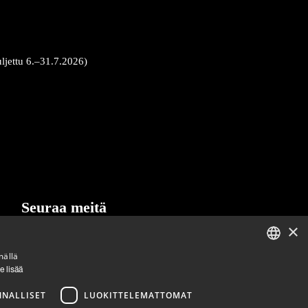
uljettu 6.–31.7.2026)
Seuraa meitä
×
LinkedIn
Facebook
Instagram
mällä
ENGLISH
e lisää
FINNISH
NNALLISET
LUOKITTELEMATTOMAT