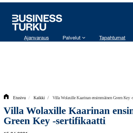
Siirry
sisältöön
Ajanvaraus
Palvelut
Tapahtumat
Etusivu
/
Kaikki
/
Villa Wolaxille Kaarinan ensimmäinen Green Key -se
Villa Wolaxille Kaarinan ens
Green Key -sertifikaatti