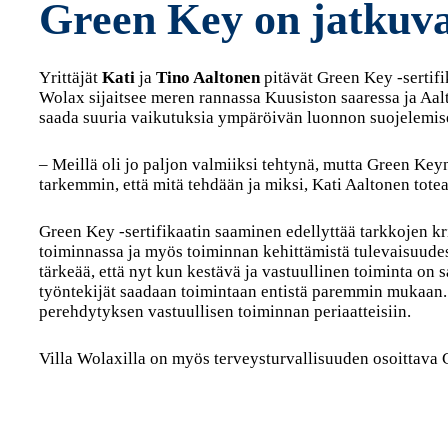
Green Key on jatkuva
Yrittäjät
Kati
ja
Tino Aaltonen
pitävät Green Key -sertif
Wolax sijaitsee meren rannassa Kuusiston saaressa ja Aaltos
saada suuria vaikutuksia ympäröivän luonnon suojelemis
– Meillä oli jo paljon valmiiksi tehtynä, mutta Green Ke
tarkemmin, että mitä tehdään ja miksi, Kati Aaltonen totea
Green Key -sertifikaatin saaminen edellyttää tarkkojen kri
toiminnassa ja myös toiminnan kehittämistä tulevaisuudess
tärkeää, että nyt kun kestävä ja vastuullinen toiminta on 
työntekijät saadaan toimintaan entistä paremmin mukaan
perehdytyksen vastuullisen toiminnan periaatteisiin.
Villa Wolaxilla on myös terveysturvallisuuden osoittava 