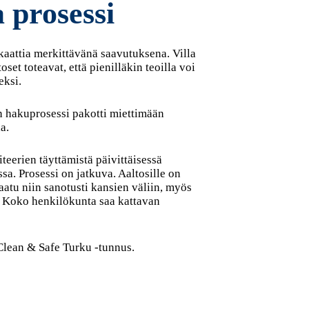
 prosessi
ikaattia merkittävänä saavutuksena. Villa
et toteavat, että pienilläkin teoilla voi
eksi.
yn hakuprosessi pakotti miettimään
a.
teerien täyttämistä päivittäisessä
a. Prosessi on jatkuva. Aaltosille on
saatu niin sanotusti kansien väliin, myös
. Koko henkilökunta saa kattavan
Clean & Safe Turku -tunnus.