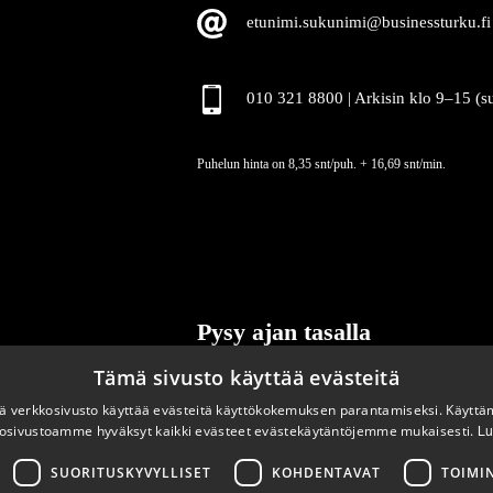
etunimi.sukunimi@businessturku.fi
010 321 8800 | Arkisin klo 9
–
15 (s
Puhelun hinta on 8,35 snt/puh. + 16,69 snt/min.
Pysy ajan tasalla
Tämä sivusto käyttää evästeitä
Tilaa uutiskirjeemme
 verkkosivusto käyttää evästeitä käyttökokemuksen parantamiseksi. Käyttä
osivustoamme hyväksyt kaikki evästeet evästekäytäntöjemme mukaisesti.
Lu
SUORITUSKYVYLLISET
KOHDENTAVAT
TOIMI