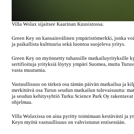
Villa Wolax sijaitsee Kaarinan Kuusistossa.
Green Key on kansainvälinen ympäristömerkki, jonka voi 
ja paikallista kulttuuria sekä luontoa suojeleva yritys.
Green Key on myönnetty tuhansille matkailuyrityksille 
sertifioituja yrityksiä löytyy ympäri Suomea, mutta Turus
vasta muutamia.
Vastuullisuus on tärkeä osa tämän päivän matkailua ja kilp
merkittävä osa Turun seudun matkailun tulevaisuutta: mat
ja seudun kehitysyhtiö Turku Science Park Oy rakentava
ohjelmaa.
Villa Wolaxissa on aina pyritty toimimaan kestävästi ja 
Keyn myötä vastuullisuus on vahvistunut entisestään.