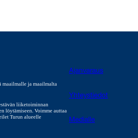
Ajanvaraus
ä maailmalle ja maailmalta
Yhteystiedot
estävän liiketoiminnan
en löytämiseen. Voimme auttaa
ilet Turun alueelle
Medialle