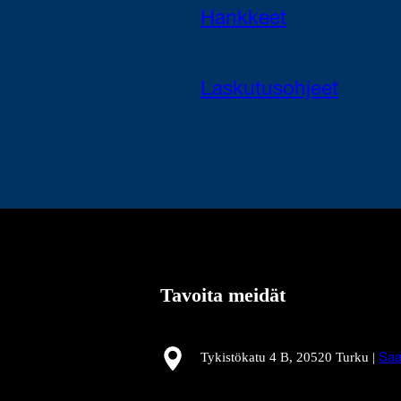
Hankkeet
Laskutusohjeet
Tavoita meidät
Tykistökatu 4 B, 20520 Turku |
Saa