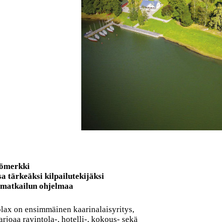
tömerkki
 tärkeäksi kilpailutekijäksi
 matkailun ohjelmaa
olax on ensimmäinen kaarinalaisyritys,
arjoaa ravintola-, hotelli-, kokous- sekä