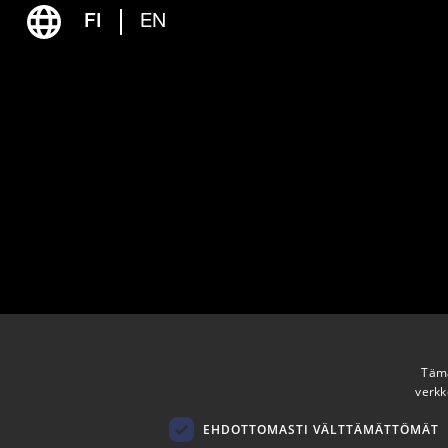
FI
EN
Tämä
verkk
EHDOTTOMASTI VÄLTTÄMÄTTÖMÄT