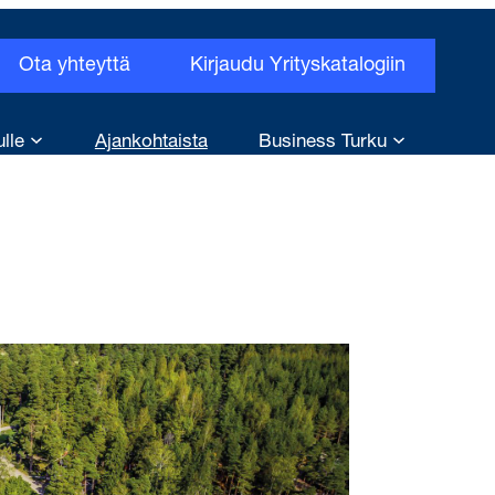
Ota yhteyttä
Kirjaudu Yrityskatalogiin
ulle
Ajankohtaista
Business Turku