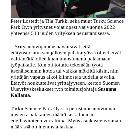
Peter Lostedt ja Tiia Turkki sekä muut Turku Science
Park Oy:n yritysneuvojat opastivat vuonna 2022
yhteensä 533 uuden yrityksen perustamisessa.
– Yritysneuvojamme havaitsivat, että
etätyösuosituksen jälkeen palkkatyössä olleet eivät
välttämättä olleetkaan innostuneita palaamaan
työpaikalle. Kun oli totuttu tekemään työtä
itsenäisemmin kotoa tai vaikka mökiltä käsin, niin
yrittäjän vapaus alkoi kiinnostaa uudella tavalla.
Etätyöt houkuttelivat yrittäjyyteen, kertoo Suomen
Uusyrityskeskukset ry:n toimitusjohtaja
Susanna
Kallama
.
Turku Science Park Oy:ssä perustamisneuvonnan
uusien asiakkaiden määrä laski hieman
edellisvuoteen verrattuna. Myös asiakasneuvonnan
määrässä oli hienoista laskua.