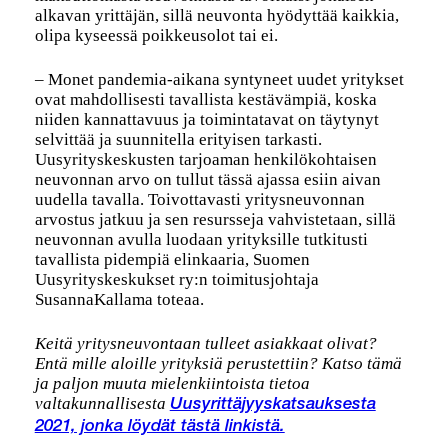
alkavan yrittäjän, sillä neuvonta hyödyttää kaikkia,
olipa kyseessä poikkeusolot tai ei.
– Monet pandemia-aikana syntyneet uudet yritykset
ovat mahdollisesti tavallista kestävämpiä, koska
niiden kannattavuus ja toimintatavat on täytynyt
selvittää ja suunnitella erityisen tarkasti.
Uusyrityskeskusten tarjoaman henkilökohtaisen
neuvonnan arvo on tullut tässä ajassa esiin aivan
uudella tavalla. Toivottavasti yritysneuvonnan
arvostus jatkuu ja sen resursseja vahvistetaan, sillä
neuvonnan avulla luodaan yrityksille tutkitusti
tavallista pidempiä elinkaaria, Suomen
Uusyrityskeskukset ry:n toimitusjohtaja
SusannaKallama toteaa.
Keitä yritysneuvontaan tulleet asiakkaat olivat?
Entä mille aloille yrityksiä perustettiin? Katso tämä
ja paljon muuta mielenkiintoista tietoa
valtakunnallisesta
Uusyrittäjyyskatsauksesta
2021, jonka löydät tästä linkistä.