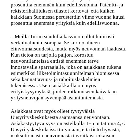
prosenttia enemmän kuin edellisvuonna. Patentti- ja
rekisterihallituksen tilastot kertovat, että kaiken
kaikkiaan Suomessa perustettiin viime vuonna kuusi
prosenttia enemmän yrityksiä kuin edellisvuonna.
– Meillä Turun seudulla kasvu on ollut huimasti
vertailualueita isompaa. Se kertoo alueen
elinvoimaisuudesta, mutta myös neuvonnan laadusta.
Kun tietoa on tarjolla paljon, korostuu
neuvontilanteissa entistä enemmän tarve
innostavalle sparraajalle, joka on asiakkaan tukena
esimerkiksi liiketoimintasuunnitelman hiomisessa
sekä kannattavuus- ja rahoituslaskelmien
tekemisessä. Usein asiakkailla on myös
erityiskysymyksiä, joiden ratkomiseen kaivataan
yritysneuvojan syvempää asiantuntemusta.
Asiakkaat ovat myös olleet tyytyväisiä
Uusyrityskeskuksesta saamaansa neuvontaan.
Asiakastyytyväisyys on asteikolla 1–5 mitattuna 4,7.
Uusyrityskeskuksissa toivotaan, että tieto hyvästä,
maksuttomasta neuvonnasta tavoittaisi jokaisen