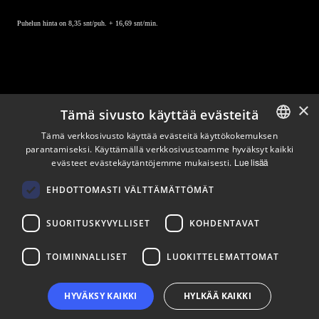
Puhelun hinta on 8,35 snt/puh. + 16,69 snt/min.
×
Tämä sivusto käyttää evästeitä
Pysy ajan tasalla
Tämä verkkosivusto käyttää evästeitä käyttökokemuksen
parantamiseksi. Käyttämällä verkkosivustoamme hyväksyt kaikki
ENGLISH
evästeet evästekäytäntöjemme mukaisesti.
Lue lisää
Tilaa uutiskirjeemme
FINNISH
Seuraa meitä
EHDOTTOMASTI VÄLTTÄMÄTTÖMÄT
SUORITUSKYVYLLISET
KOHDENTAVAT
LinkedIn
Facebook
Instagram
TOIMINNALLISET
LUOKITTELEMATTOMAT
HYVÄKSY KAIKKI
HYLKÄÄ KAIKKI