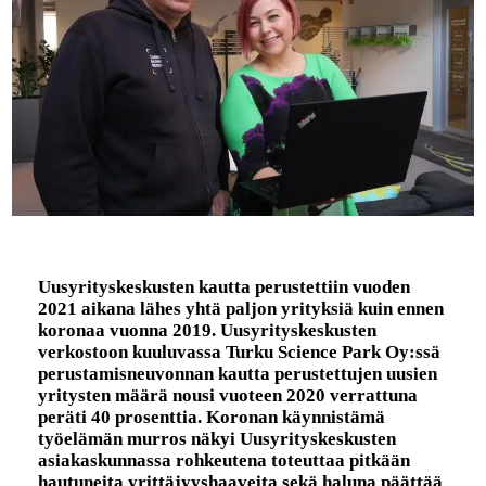
Uusyrityskeskusten kautta perustettiin vuoden
2021 aikana lähes yhtä paljon yrityksiä kuin ennen
koronaa vuonna 2019. Uusyrityskeskusten
verkostoon kuuluvassa Turku Science Park Oy:ssä
perustamisneuvonnan kautta perustettujen uusien
yritysten määrä nousi vuoteen 2020 verrattuna
peräti 40 prosenttia. Koronan käynnistämä
työelämän murros näkyi Uusyrityskeskusten
asiakaskunnassa rohkeutena toteuttaa pitkään
hautuneita yrittäjyyshaaveita sekä haluna päättää