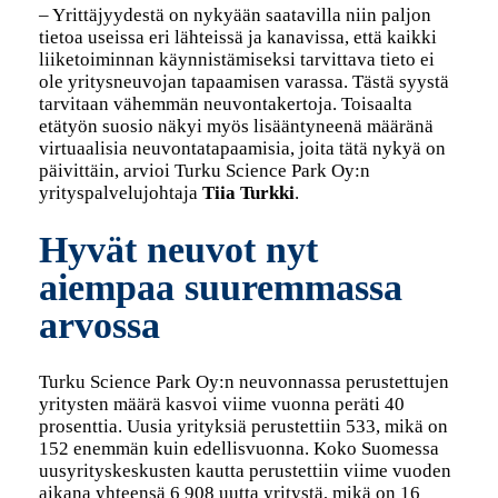
– Yrittäjyydestä on nykyään saatavilla niin paljon
tietoa useissa eri lähteissä ja kanavissa, että kaikki
liiketoiminnan käynnistämiseksi tarvittava tieto ei
ole yritysneuvojan tapaamisen varassa. Tästä syystä
tarvitaan vähemmän neuvontakertoja. Toisaalta
etätyön suosio näkyi myös lisääntyneenä määränä
virtuaalisia neuvontatapaamisia, joita tätä nykyä on
päivittäin, arvioi Turku Science Park Oy:n
yrityspalvelujohtaja
Tiia Turkki
.
Hyvät neuvot nyt
aiempaa suuremmassa
arvossa
Turku Science Park Oy:n neuvonnassa perustettujen
yritysten määrä kasvoi viime vuonna peräti 40
prosenttia. Uusia yrityksiä perustettiin 533, mikä on
152 enemmän kuin edellisvuonna. Koko Suomessa
uusyrityskeskusten kautta perustettiin viime vuoden
aikana yhteensä 6 908 uutta yritystä, mikä on 16