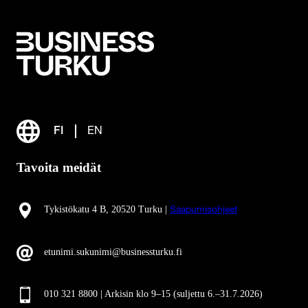
FI
EN
Tavoita meidät
Tykistökatu 4 B, 20520 Turku |
Saapumisohjeet
etunimi.sukunimi@businessturku.fi
010 321 8800 | Arkisin klo 9
–
15 (suljettu 6.–31.7.2026)