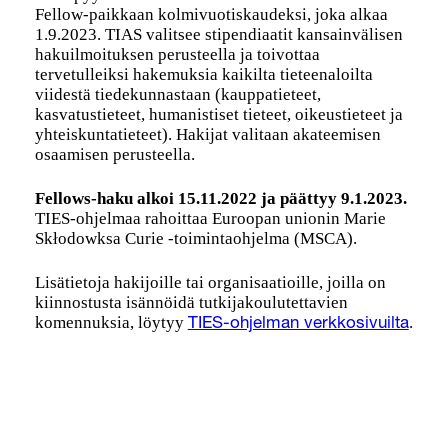
Fellow-paikkaan kolmivuotiskaudeksi, joka alkaa
1.9.2023. TIAS valitsee stipendiaatit kansainvälisen
hakuilmoituksen perusteella ja toivottaa
tervetulleiksi hakemuksia kaikilta tieteenaloilta
viidestä tiedekunnastaan (kauppatieteet,
kasvatustieteet, humanistiset tieteet, oikeustieteet ja
yhteiskuntatieteet). Hakijat valitaan akateemisen
osaamisen perusteella.
Fellows-haku alkoi 15.11.2022 ja päättyy 9.1.2023.
TIES-ohjelmaa rahoittaa Euroopan unionin Marie
Skłodowksa Curie -toimintaohjelma (MSCA).
Lisätietoja hakijoille tai organisaatioille, joilla on
kiinnostusta isännöidä tutkijakoulutettavien
komennuksia, löytyy
.
TIES-ohjelman verkkosivuilta