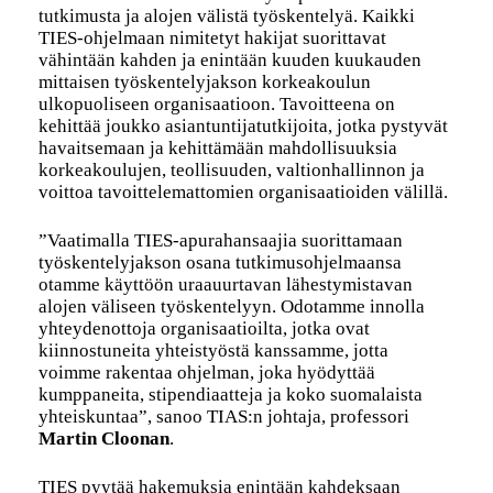
tutkimusta ja alojen välistä työskentelyä. Kaikki
TIES-ohjelmaan nimitetyt hakijat suorittavat
vähintään kahden ja enintään kuuden kuukauden
mittaisen työskentelyjakson korkeakoulun
ulkopuoliseen organisaatioon. Tavoitteena on
kehittää joukko asiantuntijatutkijoita, jotka pystyvät
havaitsemaan ja kehittämään mahdollisuuksia
korkeakoulujen, teollisuuden, valtionhallinnon ja
voittoa tavoittelemattomien organisaatioiden välillä.
”Vaatimalla TIES-apurahansaajia suorittamaan
työskentelyjakson osana tutkimusohjelmaansa
otamme käyttöön uraauurtavan lähestymistavan
alojen väliseen työskentelyyn. Odotamme innolla
yhteydenottoja organisaatioilta, jotka ovat
kiinnostuneita yhteistyöstä kanssamme, jotta
voimme rakentaa ohjelman, joka hyödyttää
kumppaneita, stipendiaatteja ja koko suomalaista
yhteiskuntaa”, sanoo TIAS:n johtaja, professori
Martin Cloonan
.
TIES pyytää hakemuksia enintään kahdeksaan