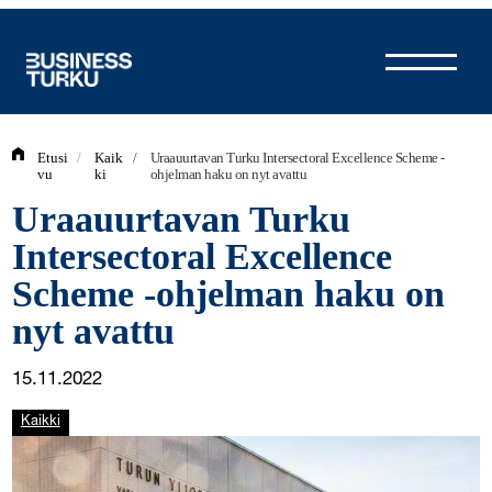
Siirry
sisältöön
Etusi
/
Kaik
/
Uraauurtavan Turku Intersectoral Excellence Scheme -
vu
ki
ohjelman haku on nyt avattu
Uraauurtavan Turku
Intersectoral Excellence
Scheme -ohjelman haku on
nyt avattu
15.11.2022
Kaikki