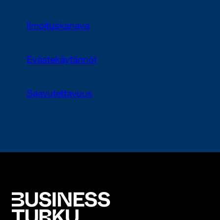
Ilmoituskanava
Evästekäytännöt
Saavutettavuus