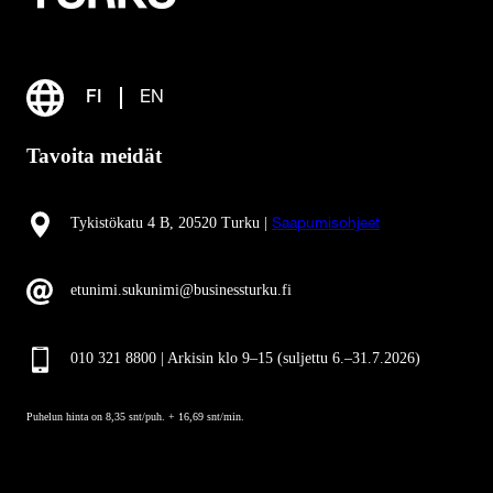
FI
EN
Tavoita meidät
Tykistökatu 4 B, 20520 Turku |
Saapumisohjeet
etunimi.sukunimi@businessturku.fi
010 321 8800 | Arkisin klo 9
–
15 (suljettu 6.–31.7.2026)
Puhelun hinta on 8,35 snt/puh. + 16,69 snt/min.