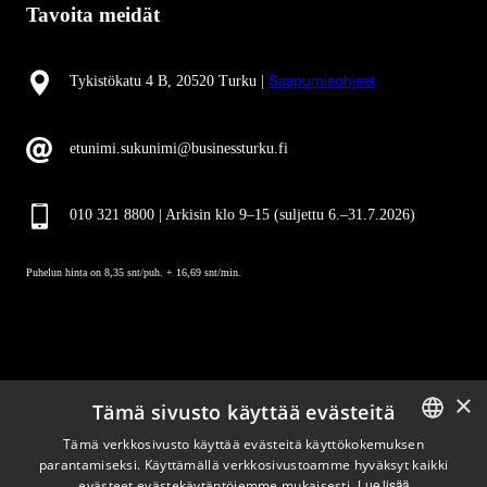
Tavoita meidät
Tykistökatu 4 B, 20520 Turku |
Saapumisohjeet
etunimi.sukunimi@businessturku.fi
010 321 8800 | Arkisin klo 9
–
15 (suljettu 6.–31.7.2026)
Puhelun hinta on 8,35 snt/puh. + 16,69 snt/min.
×
Tämä sivusto käyttää evästeitä
Pysy ajan tasalla
Tämä verkkosivusto käyttää evästeitä käyttökokemuksen
parantamiseksi. Käyttämällä verkkosivustoamme hyväksyt kaikki
ENGLISH
evästeet evästekäytäntöjemme mukaisesti.