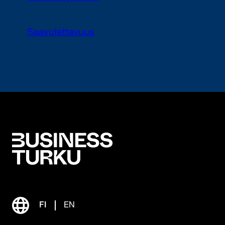
Saavutettavuus
FI
EN