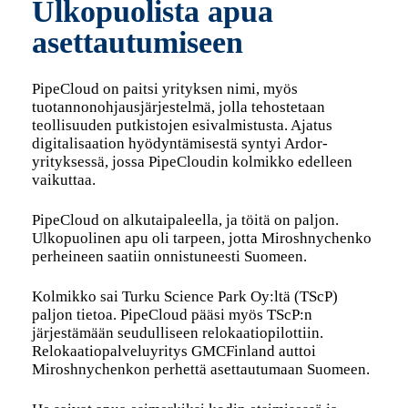
Ulkopuolista apua
asettautumiseen
PipeCloud on paitsi yrityksen nimi, myös
tuotannonohjausjärjestelmä, jolla tehostetaan
teollisuuden putkistojen esivalmistusta. Ajatus
digitalisaation hyödyntämisestä syntyi Ardor-
yrityksessä, jossa PipeCloudin kolmikko edelleen
vaikuttaa.
PipeCloud on alkutaipaleella, ja töitä on paljon.
Ulkopuolinen apu oli tarpeen, jotta Miroshnychenko
perheineen saatiin onnistuneesti Suomeen.
Kolmikko sai Turku Science Park Oy:ltä (TScP)
paljon tietoa. PipeCloud pääsi myös TScP:n
järjestämään seudulliseen relokaatiopilottiin.
Relokaatiopalveluyritys GMCFinland auttoi
Miroshnychenkon perhettä asettautumaan Suomeen.