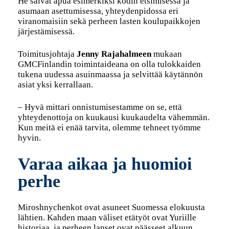
He saivat apua esimerkiksi kodin etsimisessä ja
asumaan asettumisessa, yhteydenpidossa eri
viranomaisiin sekä perheen lasten koulupaikkojen
järjestämisessä.
Toimitusjohtaja
Jenny Rajahalmeen
mukaan
GMCFinlandin toimintaideana on olla tulokkaiden
tukena uudessa asuinmaassa ja selvittää käytännön
asiat yksi kerrallaan.
– Hyvä mittari onnistumisestamme on se, että
yhteydenottoja on kuukausi kuukaudelta vähemmän.
Kun meitä ei enää tarvita, olemme tehneet työmme
hyvin.
Varaa aikaa ja huomioi
perhe
Miroshnychenkot ovat asuneet Suomessa elokuusta
lähtien. Kahden maan väliset etätyöt ovat Yuriille
historiaa, ja perheen lapset ovat päässeet alkuun