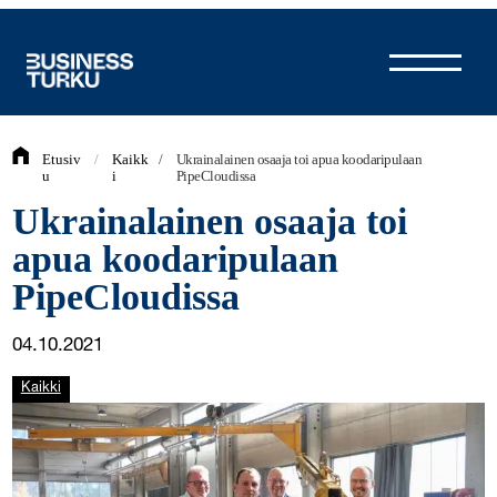
Siirry
sisältöön
Etusiv
/
Kaikk
/
Ukrainalainen osaaja toi apua koodaripulaan
u
i
PipeCloudissa
Ukrainalainen osaaja toi
apua koodaripulaan
PipeCloudissa
04.10.2021
Kaikki