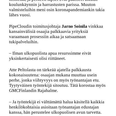
koulunkäynnin ja harrastusten parissa. Muuton
valmisteluihin meni osin koronapandemiankin takia
lähes vuosi.
PipeCloudin toimitusjohtaja
Jarno Soinila
vinkkaa
kansainvälisiä osaajia palkkaavia yrityksiä
varaamaan prosessiin aikaa ja satsaamaan
tukipalveluihin.
– Ilman ulkopuolista apua resurssimme eivät
yksinkertaisesti olisi riittäneet.
Atte Peltolasta on tärkeää ajatella palkkausta
kokonaisuutena: osaajan mukana muuttaa usein
perhe, jonka viihtyvyys on myös työnantajan etu.
Tyytyväinen työntekijä sitoutuu. Tätä korostaa myös
GMCFinlandin Rajahalme.
– Ja työntekijä ei välttämättä halua käsitellä kaikkia
henkilökohtaisia asioitaan työnantajan edustajan
kanssa, hän perustelee ulkopuolisen avun tarvetta.