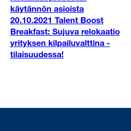
käytännön asioista
20.10.2021 Talent Boost
Breakfast: Sujuva relokaatio
yrityksen kilpailuvalttina -
tilaisuudessa!