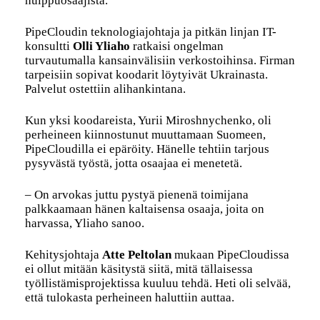
huippuosaajista.
PipeCloudin teknologiajohtaja ja pitkän linjan IT-
konsultti
Olli Yliaho
ratkaisi ongelman
turvautumalla kansainvälisiin verkostoihinsa. Firman
tarpeisiin sopivat koodarit löytyivät Ukrainasta.
Palvelut ostettiin alihankintana.
Kun yksi koodareista, Yurii Miroshnychenko, oli
perheineen kiinnostunut muuttamaan Suomeen,
PipeCloudilla ei epäröity. Hänelle tehtiin tarjous
pysyvästä työstä, jotta osaajaa ei menetetä.
– On arvokas juttu pystyä pienenä toimijana
palkkaamaan hänen kaltaisensa osaaja, joita on
harvassa, Yliaho sanoo.
Kehitysjohtaja
Atte Peltolan
mukaan PipeCloudissa
ei ollut mitään käsitystä siitä, mitä tällaisessa
työllistämisprojektissa kuuluu tehdä. Heti oli selvää,
että tulokasta perheineen haluttiin auttaa.