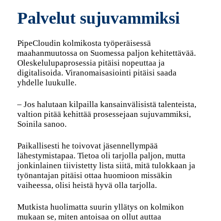
Palvelut sujuvammiksi
PipeCloudin kolmikosta työperäisessä
maahanmuutossa on Suomessa paljon kehitettävää.
Oleskelulupaprosessia pitäisi nopeuttaa ja
digitalisoida. Viranomaisasiointi pitäisi saada
yhdelle luukulle.
– Jos halutaan kilpailla kansainvälisistä talenteista,
valtion pitää kehittää prosessejaan sujuvammiksi,
Soinila sanoo.
Paikallisesti he toivovat jäsennellympää
lähestymistapaa. Tietoa oli tarjolla paljon, mutta
jonkinlainen tiivistetty lista siitä, mitä tulokkaan ja
työnantajan pitäisi ottaa huomioon missäkin
vaiheessa, olisi heistä hyvä olla tarjolla.
Mutkista huolimatta suurin yllätys on kolmikon
mukaan se, miten antoisaa on ollut auttaa