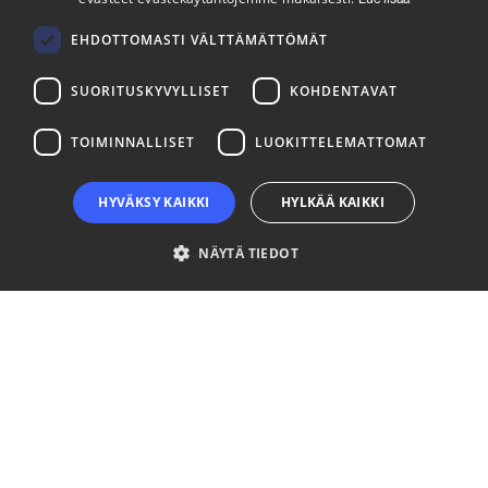
Lue lisää
Tilaa uutiskirjeemme
FINNISH
Seuraa meitä
EHDOTTOMASTI VÄLTTÄMÄTTÖMÄT
SUORITUSKYVYLLISET
KOHDENTAVAT
LinkedIn
Facebook
Instagram
TOIMINNALLISET
LUOKITTELEMATTOMAT
HYVÄKSY KAIKKI
HYLKÄÄ KAIKKI
NÄYTÄ TIEDOT
Ehdottomasti välttämättömät
Suorituskyvylliset
Kohdentavat
Toiminnalliset
Luokittelemattomat
Ehdottomasti välttämättömät evästeet mahdollistavat verkkosivuston
perustoiminnot, kuten käyttäjän kirjautumisen ja tilinhallinnan. Sivustoa ei
voida käyttää oikein ilman ehdottoman välttämättömiä evästeitä.
Palveluntarjoaja