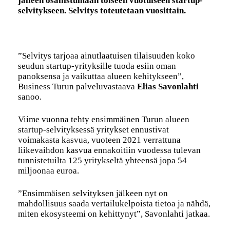
jälleen osallistumaan toiseen vuotuiseen startup-
selvitykseen. Selvitys toteutetaan vuosittain.
”Selvitys tarjoaa ainutlaatuisen tilaisuuden koko
seudun startup-yrityksille tuoda esiin oman
panoksensa ja vaikuttaa alueen kehitykseen”,
Business Turun palveluvastaava
Elias Savonlahti
sanoo.
Viime vuonna tehty ensimmäinen Turun alueen
startup-selvityksessä yritykset ennustivat
voimakasta kasvua, vuoteen 2021 verrattuna
liikevaihdon kasvua ennakoitiin vuodessa tulevan
tunnistetuilta 125 yritykseltä yhteensä jopa 54
miljoonaa euroa.
”Ensimmäisen selvityksen jälkeen nyt on
mahdollisuus saada vertailukelpoista tietoa ja nähdä,
miten ekosysteemi on kehittynyt”, Savonlahti jatkaa.