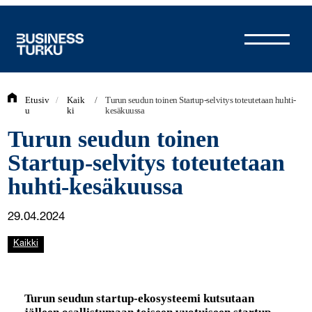
Siirry
sisältöön
Etusiv
/
Kaik
/
Turun seudun toinen Startup-selvitys toteutetaan huhti-
u
ki
kesäkuussa
Turun seudun toinen
Startup-selvitys toteutetaan
huhti-kesäkuussa
29.04.2024
Kaikki
Turun seudun startup-ekosysteemi kutsutaan