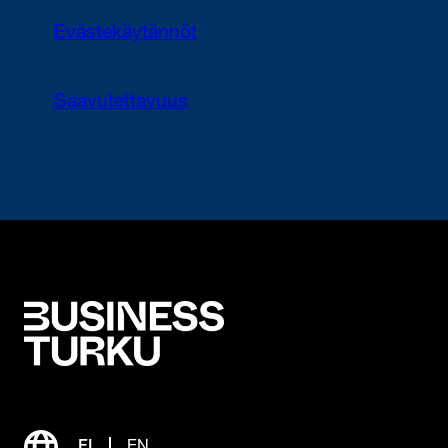
Evästekäytännöt
Saavutettavuus
FI
EN