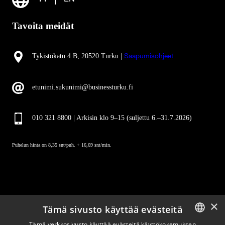
Tavoita meidät
Tykistökatu 4 B, 20520 Turku |
Saapumisohjeet
etunimi.sukunimi@businessturku.fi
010 321 8800 | Arkisin klo 9
–
15 (suljettu 6.–31.7.2026)
Puhelun hinta on 8,35 snt/puh. + 16,69 snt/min.
×
Tämä sivusto käyttää evästeitä
Pysy ajan tasalla
Tämä verkkosivusto käyttää evästeitä käyttökokemuksen