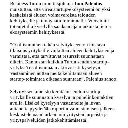
Business Turun toimitusjohtaja
Tom Palenius
muistuttaa, että vireä startup-ekosysteemi on yksi
keskeisistä alueen voimavaroista talouden
kehitykselle ja innovaatiotoiminnalle. Vuosittain
toteutetulla kyselyllä saadaan ajanmukaista tietoa
ekosysteemin kehityksestä.
”Osallistuminen tähän selvitykseen on loistava
tilaisuus yrityksille vaikuttaa alueen kehitykseen ja
varmistaa, että tarvittavat resurssit suunnataan
oikein. Kannustan kaikkia Turun seudun startup-
yrityksiä osallistumaan aktiivisesti kyselyyn.
Vastaaminen auttaa meitä kehittämään alueen
startup-toimintaa oikeaan suuntaan”, Palenius sanoo.
Selvityksen aineisto kerätään seudun startup-
yrityksille suunnatun kyselyn ja puhelinkontaktien
avulla. Lisäksi kyselyyn vastanneita ja luvan
antaneita pyydetään raportin valmistumisen jälkeen
keskustelemaan tarkemmin yritysten tarpeista ja
yrityspalveluiden jatkokehittämisestä.