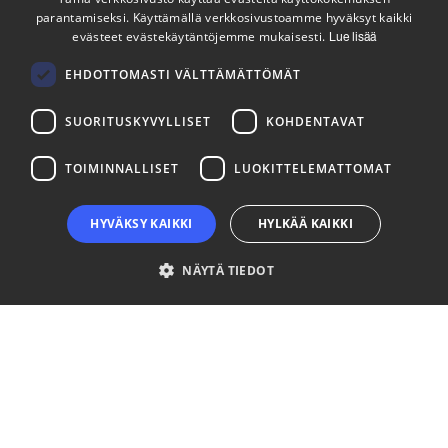
parantamiseksi. Käyttämällä verkkosivustoamme hyväksyt kaikki
ENGLISH
evästeet evästekäytäntöjemme mukaisesti.
Tilaa uutiskirjeemme
Lue lisää
FINNISH
Seuraa meitä
EHDOTTOMASTI VÄLTTÄMÄTTÖMÄT
SUORITUSKYVYLLISET
KOHDENTAVAT
LinkedIn
Facebook
Instagram
TOIMINNALLISET
LUOKITTELEMATTOMAT
HYVÄKSY KAIKKI
HYLKÄÄ KAIKKI
NÄYTÄ TIEDOT
Ehdottomasti välttämättömät
Suorituskyvylliset
Kohdentavat
Toiminnalliset
Luokittelemattomat
Ehdottomasti välttämättömät evästeet mahdollistavat verkkosivuston
perustoiminnot, kuten käyttäjän kirjautumisen ja tilinhallinnan. Sivustoa ei