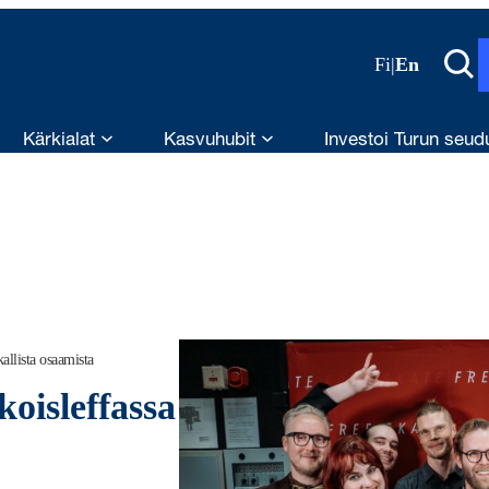
Fi
|
En
Kärkialat
Kasvuhubit
Investoi Turun seud
allista osaamista
oisleffassa