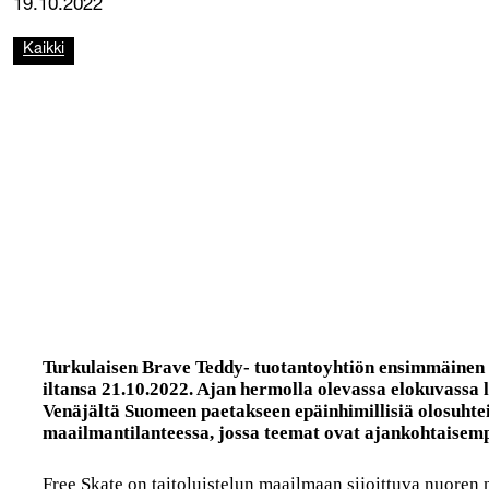
19.10.2022
Kaikki
Turkulaisen Brave Teddy- tuotantoyhtiön ensimmäinen 
iltansa 21.10.2022. Ajan hermolla olevassa elokuvassa l
Venäjältä Suomeen paetakseen epäinhimillisiä olosuhteit
maailmantilanteessa, jossa teemat ovat ajankohtaisemp
Free Skate on taitoluistelun maailmaan sijoittuva nuoren 