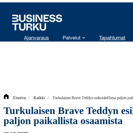
Siirry
sisältöön
Ajanvaraus
Palvelut
Tapahtumat
Etusivu
/
Kaikki
/
Turkulaisen Brave Teddyn esikoisleffassa paljon paik
Turkulaisen Brave Teddyn esik
paljon paikallista osaamista