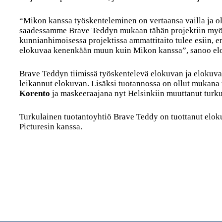
“Mikon kanssa työskenteleminen on vertaansa vailla ja 
saadessamme Brave Teddyn mukaan tähän projektiin myös
kunnianhimoisessa projektissa ammattitaito tulee esiin, e
elokuvaa kenenkään muun kuin Mikon kanssa”, sanoo elo
Brave Teddyn tiimissä työskentelevä elokuvan ja elokuv
leikannut elokuvan. Lisäksi tuotannossa on ollut mukana
Korento
ja maskeeraajana nyt Helsinkiin muuttanut turk
Turkulainen tuotantoyhtiö Brave Teddy on tuottanut elok
Picturesin kanssa.