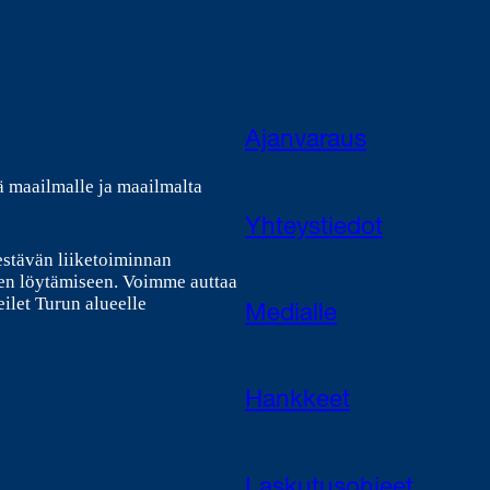
Ajanvaraus
ä maailmalle ja maailmalta
Yhteystiedot
estävän liiketoiminnan
en löytämiseen. Voimme auttaa
ilet Turun alueelle
Medialle
Hankkeet
Laskutusohjeet