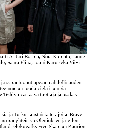
rti Artturi Rosten, Nina Korento, Janne-
o, Saara Elina, Jouni Kuru sekä Viivi
 ja se on luonut upean mahdollisuuden
itteemme on tuoda vielä isompia
 Teddyn vastaava tuottaja ja osakas
ia ja Turku-taustaisia tekijöitä. Brave
aurion yhteistyö Oleniuksen ja Vilon
ftland -elokuvalle. Free Skate on Kaurion