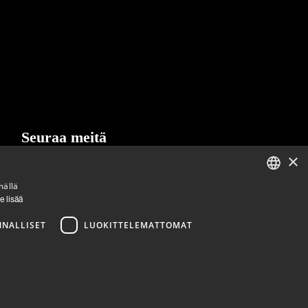
Seuraa meitä
×
LinkedIn
Facebook
Instagram
mällä
ENGLISH
e lisää
FINNISH
NNALLISET
LUOKITTELEMATTOMAT