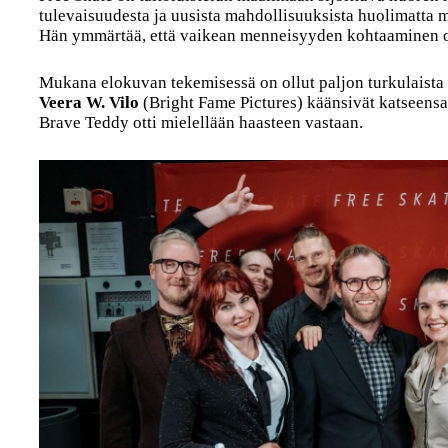
tulevaisuudesta ja uusista mahdollisuuksista huolimatta m
Hän ymmärtää, että vaikean menneisyyden kohtaaminen on
Mukana elokuvan tekemisessä on ollut paljon turkulaista 
Veera W. Vilo
(Bright Fame Pictures) käänsivät katseensa
Brave Teddy otti mielellään haasteen vastaan.