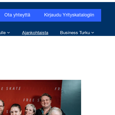
Ota yhteyttä
Kirjaudu Yrityskatalogiin
ulle
Ajankohtaista
Business Turku