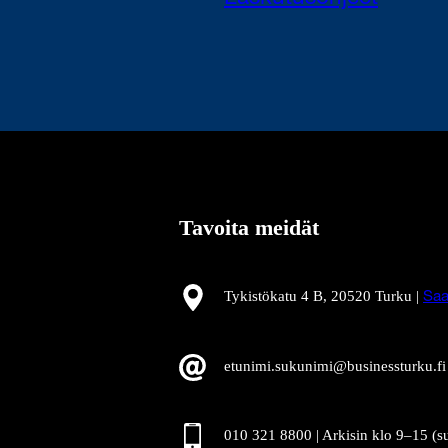
Tavoita meidät
Tykistökatu 4 B, 20520 Turku |
Saa
etunimi.sukunimi@businessturku.fi
010 321 8800 | Arkisin klo 9
–
15 (s