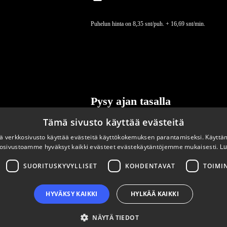
Puhelun hinta on 8,35 snt/puh. + 16,69 snt/min.
Pysy ajan tasalla
Tämä sivusto käyttää evästeitä
Tilaa uutiskirjeemme
 verkkosivusto käyttää evästeitä käyttökokemuksen parantamiseksi. Käyttä
osivustoamme hyväksyt kaikki evästeet evästekäytäntöjemme mukaisesti.
Lu
SUORITUSKYVYLLISET
KOHDENTAVAT
TOIMI
HYVÄKSY KAIKKI
HYLKÄÄ KAIKKI
NÄYTÄ TIEDOT