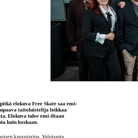
pitkä
elokuva Free Skate saa ensi-
upaava taitoluistelija loikkaa
a. Elokuva tulee ensi-iltaan
ia kuin koskaan.
naisen kasvutarina. Valoisasta