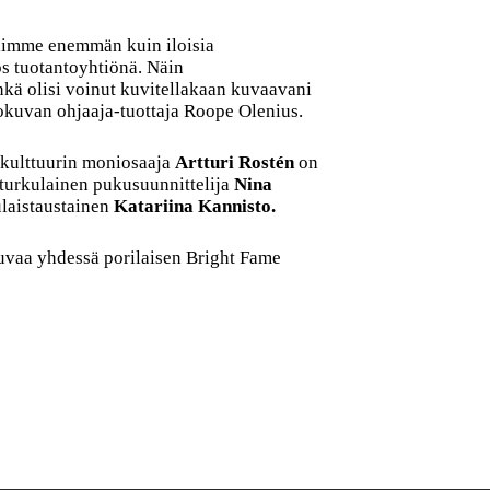
olimme enemmän kuin iloisia
 tuotantoyhtiönä. Näin
nkä olisi voinut kuvitellakaan kuvaavani
kuvan ohjaaja-tuottaja Roope Olenius.
akulttuurin moniosaaja
Artturi Rostén
on
 turkulainen pukusuunnittelija
Nina
ulaistaustainen
Katariina Kannisto.
uvaa yhdessä porilaisen Bright Fame