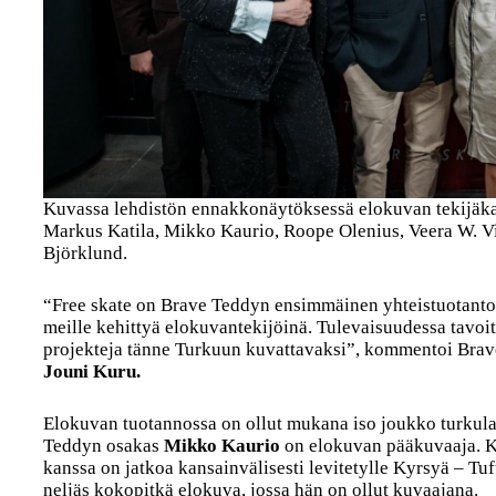
Kuvassa lehdistön ennakkonäytöksessä elokuvan tekijäkaa
Markus Katila, Mikko Kaurio, Roope Olenius, Veera W. Vil
Björklund.
“Free skate on Brave Teddyn ensimmäinen yhteistuotanto
meille kehittyä elokuvantekijöinä. Tulevaisuudessa tavo
projekteja tänne Turkuun kuvattavaksi”, kommentoi Brave
Jouni Kuru.
Elokuvan tuotannossa on ollut mukana iso joukko turkulais
Teddyn osakas
Mikko Kaurio
on elokuvan pääkuvaaja. K
kanssa on jatkoa kansainvälisesti levitetylle Kyrsyä – Tu
neljäs kokopitkä elokuva, jossa hän on ollut kuvaajana.