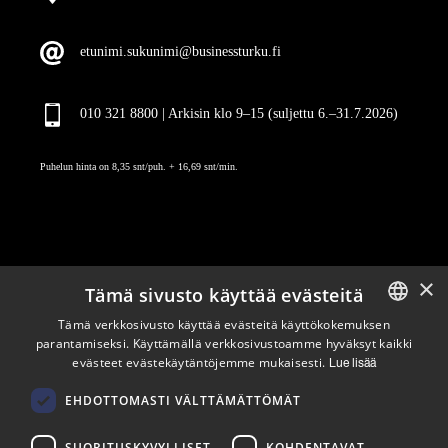
etunimi.sukunimi@businessturku.fi
010 321 8800 | Arkisin klo 9
–
15 (suljettu 6.–31.7.2026)
Puhelun hinta on 8,35 snt/puh. + 16,69 snt/min.
×
Tämä sivusto käyttää evästeitä
Pysy ajan tasalla
Tämä verkkosivusto käyttää evästeitä käyttökokemuksen
parantamiseksi. Käyttämällä verkkosivustoamme hyväksyt kaikki
ENGLISH
evästeet evästekäytäntöjemme mukaisesti.
Lue lisää
Tilaa uutiskirjeemme
FINNISH
Seuraa meitä
EHDOTTOMASTI VÄLTTÄMÄTTÖMÄT
SUORITUSKYVYLLISET
KOHDENTAVAT