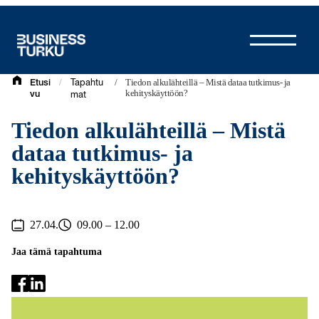
Siirry
sisältöön
/
/
Tiedon alkulähteillä – Mistä dataa tutkimus- ja
Etusi
Tapahtu
kehityskäyttöön?
vu
mat
Tiedon alkulähteillä – Mistä
dataa tutkimus- ja
kehityskäyttöön?
27.04.
09.00 – 12.00
Jaa tämä tapahtuma