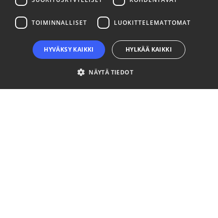
LinkedIn
Facebook
Instagram
TOIMINNALLISET
LUOKITTELEMATTOMAT
HYVÄKSY KAIKKI
HYLKÄÄ KAIKKI
NÄYTÄ TIEDOT
Ehdottomasti välttämättömät
Suorituskyvylliset
Kohdentavat
Toiminnalliset
Luokittelemattomat
Ehdottomasti välttämättömät evästeet mahdollistavat verkkosivuston
perustoiminnot, kuten käyttäjän kirjautumisen ja tilinhallinnan. Sivustoa ei
voida käyttää oikein ilman ehdottoman välttämättömiä evästeitä.
Palveluntarjoaja
Nimi
Päättymisaika
Kuvaus
/ Verkkotunnus
__cf_bm
29 minuuttia
This coo
Cloudflare Inc.
57 sekuntia
is used t
.niinaratsula.com
distingui
between