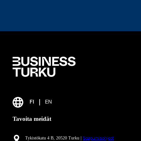
FI
EN
Tavoita meidät
Tykistökatu 4 B, 20520 Turku |
Saapumisohjeet