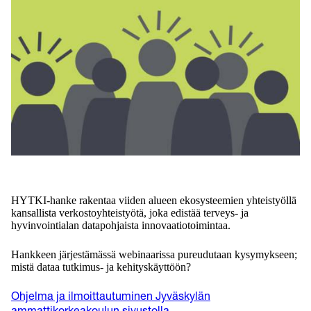
HYTKI-hanke rakentaa viiden alueen ekosysteemien yhteistyöllä
kansallista verkostoyhteistyötä, joka edistää terveys- ja
hyvinvointialan datapohjaista innovaatiotoimintaa.
Hankkeen järjestämässä webinaarissa pureudutaan kysymykseen;
mistä dataa tutkimus- ja kehityskäyttöön?
Ohjelma ja ilmoittautuminen Jyväskylän