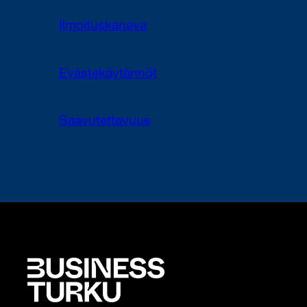
Ilmoituskanava
Evästekäytännöt
Saavutettavuus