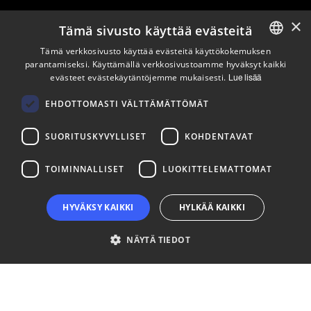
×
Tämä sivusto käyttää evästeitä
Pysy ajan tasalla
Tämä verkkosivusto käyttää evästeitä käyttökokemuksen
parantamiseksi. Käyttämällä verkkosivustoamme hyväksyt kaikki
ENGLISH
evästeet evästekäytäntöjemme mukaisesti.
Tilaa uutiskirjeemme
Lue lisää
FINNISH
Seuraa meitä
EHDOTTOMASTI VÄLTTÄMÄTTÖMÄT
SUORITUSKYVYLLISET
KOHDENTAVAT
LinkedIn
Facebook
Instagram
TOIMINNALLISET
LUOKITTELEMATTOMAT
HYVÄKSY KAIKKI
HYLKÄÄ KAIKKI
NÄYTÄ TIEDOT
Ehdottomasti välttämättömät
Suorituskyvylliset
Kohdentavat