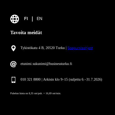
FI
EN
Tavoita meidät
Tykistökatu 4 B, 20520 Turku |
Saapumisohjeet
etunimi.sukunimi@businessturku.fi
010 321 8800 | Arkisin klo 9
–
15 (suljettu 6.–31.7.2026)
Puhelun hinta on 8,35 snt/puh. + 16,69 snt/min.