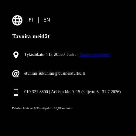
FI
EN
Tavoita meidät
Tykistökatu 4 B, 20520 Turku |
Saapumisohjeet
etunimi.sukunimi@businessturku.fi
010 321 8800 | Arkisin klo 9
–
15 (suljettu 6.–31.7.2026)
Puhelun hinta on 8,35 snt/puh. + 16,69 snt/min.