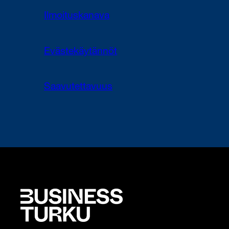
Ilmoituskanava
Evästekäytännöt
Saavutettavuus