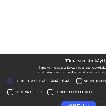
Tämä sivusto käytt
Tämä verkkosivusto käyttää evästeitä käyttöko
verkkosivustoamme hyväksyt kaikki evästeet evä
EHDOTTOMASTI VÄLTTÄMÄTTÖMÄT
SUORITUSKYV
TOIMINNALLISET
LUOKITTELEMATTOMAT
HYVÄKSY KAIKKI