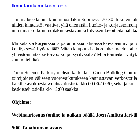
Ilmoittaudu mukaan tästä
Turun alueella niin kuin muuallakin Suomessa 70-80 -lukujen läh
niiden kiinteistöt vaativat yhä enemmän huolto- ja korjaustoimenpit
niin ilmasto- kuin muitakin kestävän kehityksen tavoitteita halut
Minkälaisia korjauksia ja parannuksia lähiöissä kaivataan nyt ja tu
kehityksessä hyödyntää? Miten kaupunki aikoo tukea näiden alueid
yhteistoimintaa se toivoo korjausyrityksiltä? Mitä toimialan yrit
suunnittelulta?
Turku Science Park oy:n clean kärkiala ja Green Building Council 
toimijoiden väliseen vuorovaikutukseen kannustavan verkostotil
kaikille avoimesta webinaariosiosta klo 09:00-10:30, sekä jatkuu pa
keskusteluosiolla klo 12:00 saakka.
Ohjelma:
Webinaariosuus (online ja paikan päällä Joen Amfiteatteri-til
9:00 Tapahtuman avaus