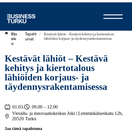
Siirry
sisältöön
/
/
Kestävät lähiöt – Kestävä kehitys ja kiertotalous
Etu
Tapaht
lähiöiden korjaus- ja täydennysrakentamisessa
siv
umat
u
Kestävät lähiöt – Kestävä
kehitys ja kiertotalous
lähiöiden korjaus- ja
täydennysrakentamisessa
01.03.
09.00 – 12.00
Vierailu- ja innovaatiokeskus Joki | Lemminkäisenkatu 12b,
20520 Turku
Jaa tämä tapahtuma