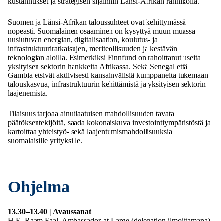
kustannukset ja strategisen sijainnin Länsi-Afrikan rannikolla.
Suomen ja Länsi-Afrikan taloussuhteet ovat kehittymässä
nopeasti. Suomalainen osaaminen on kysyttyä muun muassa
uusiutuvan energian, digitalisaation, koulutus- ja
infrastruktuuriratkaisujen, meriteollisuuden ja kestävän
teknologian aloilla. Esimerkiksi Finnfund on rahoittanut useita
yksityisen sektorin hankkeita Afrikassa. Sekä Senegal että
Gambia etsivät aktiivisesti kansainvälisiä kumppaneita tukemaan
talouskasvua, infrastruktuurin kehittämistä ja yksityisen sektorin
laajenemista.
Tilaisuus tarjoaa ainutlaatuisen mahdollisuuden tavata
päätöksentekijöitä, saada kokonaiskuva investointiympäristöstä ja
kartoittaa yhteistyö- sekä laajentumismahdollisuuksia
suomalaisille yrityksille.
Ohjelma
13.30–13.40 | Avaussanat
H.E. Raam Faal, Ambassador-at-Large (delegation ilmoittamana)