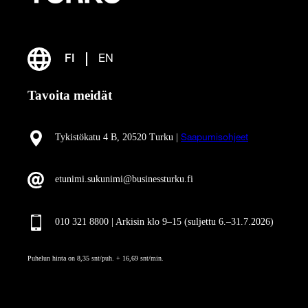
FI
EN
Tavoita meidät
Tykistökatu 4 B, 20520 Turku |
Saapumisohjeet
etunimi.sukunimi@businessturku.fi
010 321 8800 | Arkisin klo 9
–
15 (suljettu 6.–31.7.2026)
Puhelun hinta on 8,35 snt/puh. + 16,69 snt/min.