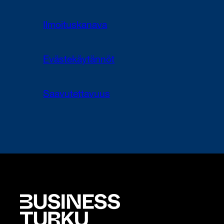
Ilmoituskanava
Evästekäytännöt
Saavutettavuus