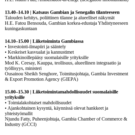
13.40–14.10 | Katsaus Gambian ja Senegalin tilanteeseen
Talouden kehitys, poliittinen tilanne ja alueelliset näkymät
H.E. Fatou Bensouda, Gambian korkea-edustaja Yhdistyneeseen
kuningaskuntaan
14.10–15.00 | Liiketoiminta Gambiassa
• Investointi-ilmapiiri ja sääntely
• Keskeiset kasvualat ja kannustimet
• Markkinoillepääsy suomalaisille yrityksille
Mod K. Ceesay, Kauppa, teollisuus, alueellinen integraatio ja
työllisyys, ministeri
Ousainou Sheikh Senghore, Toimitusjohtaja, Gambia Investment
& Export Promotion Agency (GIEPA)
15.00–15.30 | Liiketoimintamahdollisuudet suomalaisille
yrityksille
• Toimialakohtaiset mahdollisuudet
• Ajankohtainen kysyntä, käynnissä olevat hankkeet ja
yhteistyömallit
Njundu Fatty, Puheenjohtaja, Gambia Chamber of Commerce &
Industry (GCCI)