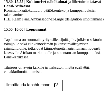
15.30–15.55 | Kulttuuriset näkökulmat ja liiketoimintatavat
Länsi-Afrikassa
Kommunikaatiokulttuuri, päätöksenteko ja kumppanuuksien
rakentaminen
H.E. Raam Faal, Ambassador-at-Large (delegation ilmoittamana)
15.55–16.00 | Loppusanat
Tapahtuma on suunnattu yrityksille, sijoittajille, julkisen sektorin
toimijoille sekä elinkeinoelämän ja kansainvälistymisen
asiantuntijoille, jotka ovat kiinnostuneita laajentumaan nopeasti
kasvaville Afrikan markkinoille ja rakentamaan kumppanuuksia
Länsi-Afrikassa.
Tilaisuus on avoin kaikille ja maksuton, mutta edellyttää
ennakkoilmoittautumista.
Ilmoittaudu tapahtumaan