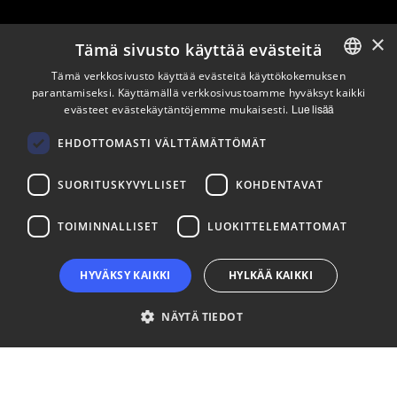
×
Tämä sivusto käyttää evästeitä
Pysy ajan tasalla
Tämä verkkosivusto käyttää evästeitä käyttökokemuksen
parantamiseksi. Käyttämällä verkkosivustoamme hyväksyt kaikki
ENGLISH
evästeet evästekäytäntöjemme mukaisesti.
Lue lisää
Tilaa uutiskirjeemme
FINNISH
Seuraa meitä
EHDOTTOMASTI VÄLTTÄMÄTTÖMÄT
SUORITUSKYVYLLISET
KOHDENTAVAT
LinkedIn
Facebook
Instagram
TOIMINNALLISET
LUOKITTELEMATTOMAT
HYVÄKSY KAIKKI
HYLKÄÄ KAIKKI
NÄYTÄ TIEDOT
Ehdottomasti välttämättömät
Suorituskyvylliset
Kohdentavat