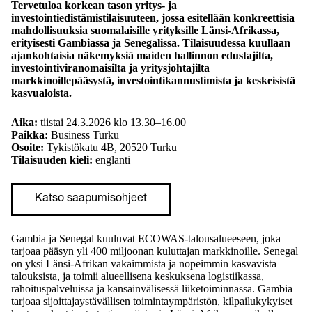
Tervetuloa korkean tason yritys- ja
investointiedistämistilaisuuteen, jossa esitellään konkreettisia
mahdollisuuksia suomalaisille yrityksille Länsi-Afrikassa,
erityisesti Gambiassa ja Senegalissa. Tilaisuudessa kuullaan
ajankohtaisia näkemyksiä maiden hallinnon edustajilta,
investointiviranomaisilta ja yritysjohtajilta
markkinoillepääsystä, investointikannustimista ja keskeisistä
kasvualoista.
Aika:
tiistai 24.3.2026 klo 13.30–16.00
Paikka:
Business Turku
Osoite:
Tykistökatu 4B, 20520 Turku
Tilaisuuden kieli:
englanti
Katso saapumisohjeet
Gambia ja Senegal kuuluvat ECOWAS-talousalueeseen, joka
tarjoaa pääsyn yli 400 miljoonan kuluttajan markkinoille. Senegal
on yksi Länsi-Afrikan vakaimmista ja nopeimmin kasvavista
talouksista, ja toimii alueellisena keskuksena logistiikassa,
rahoituspalveluissa ja kansainvälisessä liiketoiminnassa. Gambia
tarjoaa sijoittajaystävällisen toimintaympäristön, kilpailukykyiset