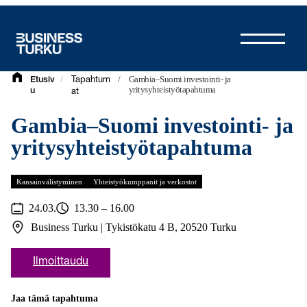
Siirry
sisältöön
/
/
Gambia–Suomi investointi- ja
Etusiv
Tapahtum
yritysyhteistyötapahtuma
u
at
Gambia–Suomi investointi- ja
yritysyhteistyötapahtuma
Kansainvälistyminen
Yhteistyökumppanit ja verkostot
24.03.
13.30 – 16.00
Business Turku | Tykistökatu 4 B, 20520 Turku
Ilmoittaudu
Jaa tämä tapahtuma