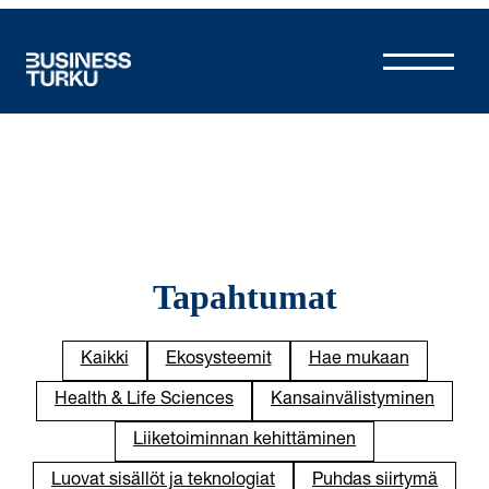
Siirry
sisältöön
Tapahtumat
Kaikki
Ekosysteemit
Hae mukaan
Health & Life Sciences
Kansainvälistyminen
Liiketoiminnan kehittäminen
Luovat sisällöt ja teknologiat
Puhdas siirtymä