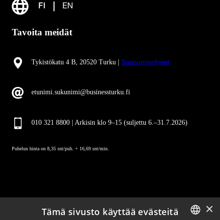
FI
EN
Tavoita meidät
Tykistökatu 4 B, 20520 Turku |
Saapumisohjeet
etunimi.sukunimi@businessturku.fi
010 321 8800 | Arkisin klo 9
–
15 (suljettu 6.–31.7.2026)
Puhelun hinta on 8,35 snt/puh. + 16,69 snt/min.
×
Tämä sivusto käyttää evästeitä
Pysy ajan tasalla