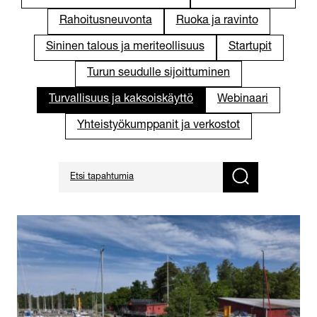
Rahoitusneuvonta
Ruoka ja ravinto
Sininen talous ja meriteollisuus
Startupit
Turun seudulle sijoittuminen
Turvallisuus ja kaksoiskäyttö
Webinaari
Yhteistyökumppanit ja verkostot