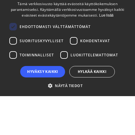
Tämä verkkosivusto käyttää evästeitä käyttökokemuksen
parantamiseksi. Käyttämällä verkkosivustoamme hyväksyt kaikki
ENGLISH
evästeet evästekäytäntöjemme mukaisesti.
Lue lisää
Tilaa uutiskirjeemme
FINNISH
Seuraa meitä
EHDOTTOMASTI VÄLTTÄMÄTTÖMÄT
SUORITUSKYVYLLISET
KOHDENTAVAT
LinkedIn
Facebook
Instagram
TOIMINNALLISET
LUOKITTELEMATTOMAT
HYVÄKSY KAIKKI
HYLKÄÄ KAIKKI
NÄYTÄ TIEDOT
Ehdottomasti välttämättömät
Suorituskyvylliset
Kohdentavat
Toiminnalliset
Luokittelemattomat
Ehdottomasti välttämättömät evästeet mahdollistavat verkkosivuston
perustoiminnot, kuten käyttäjän kirjautumisen ja tilinhallinnan. Sivustoa ei