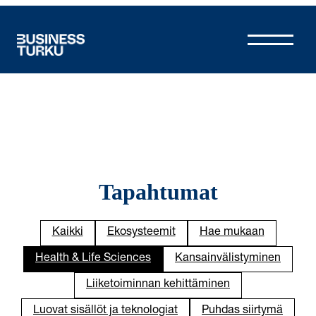
Siirry
sisältöön
Tapahtumat
Kaikki
Ekosysteemit
Hae mukaan
Health & Life Sciences
Kansainvälistyminen
Liiketoiminnan kehittäminen
Luovat sisällöt ja teknologiat
Puhdas siirtymä