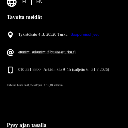
FI
EN
Tavoita meidät
Tykistökatu 4 B, 20520 Turku |
Saapumisohjeet
etunimi.sukunimi@businessturku.fi
010 321 8800 | Arkisin klo 9
–
15 (suljettu 6.–31.7.2026)
Puhelun hinta on 8,35 snt/puh. + 16,69 snt/min.
Pysy ajan tasalla