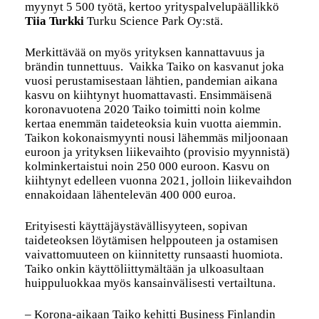
myynyt 5 500 työtä, kertoo yrityspalvelupäällikkö
Tiia Turkki
Turku Science Park Oy:stä.
Merkittävää on myös yrityksen kannattavuus ja
brändin tunnettuus. Vaikka Taiko on kasvanut joka
vuosi perustamisestaan lähtien, pandemian aikana
kasvu on kiihtynyt huomattavasti. Ensimmäisenä
koronavuotena 2020 Taiko toimitti noin kolme
kertaa enemmän taideteoksia kuin vuotta aiemmin.
Taikon kokonaismyynti nousi lähemmäs miljoonaan
euroon ja yrityksen liikevaihto (provisio myynnistä)
kolminkertaistui noin 250 000 euroon. Kasvu on
kiihtynyt edelleen vuonna 2021, jolloin liikevaihdon
ennakoidaan lähentelevän 400 000 euroa.
Erityisesti käyttäjäystävällisyyteen, sopivan
taideteoksen löytämisen helppouteen ja ostamisen
vaivattomuuteen on kiinnitetty runsaasti huomiota.
Taiko onkin käyttöliittymältään ja ulkoasultaan
huippuluokkaa myös kansainvälisesti vertailtuna.
– Korona-aikaan Taiko kehitti Business Finlandin