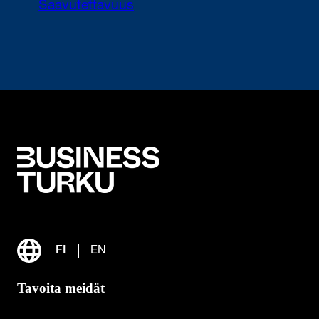
Saavutettavuus
FI
EN
Tavoita meidät