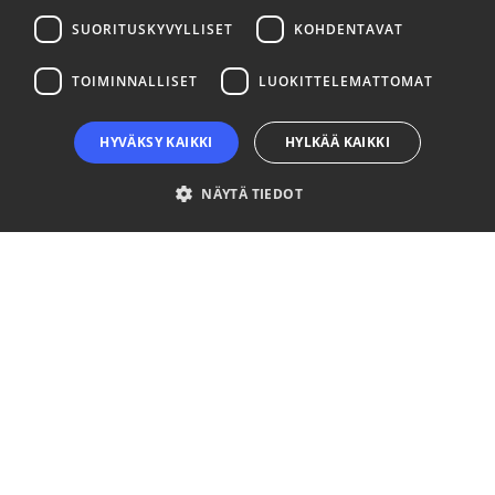
SUORITUSKYVYLLISET
KOHDENTAVAT
LinkedIn
Facebook
Instagram
TOIMINNALLISET
LUOKITTELEMATTOMAT
HYVÄKSY KAIKKI
HYLKÄÄ KAIKKI
NÄYTÄ TIEDOT
Ehdottomasti välttämättömät
Suorituskyvylliset
Kohdentavat
Toiminnalliset
Luokittelemattomat
Ehdottomasti välttämättömät evästeet mahdollistavat verkkosivuston
perustoiminnot, kuten käyttäjän kirjautumisen ja tilinhallinnan. Sivustoa ei
voida käyttää oikein ilman ehdottoman välttämättömiä evästeitä.
Palveluntarjoaja
Nimi
Päättymisaika
Kuvaus
/ Verkkotunnus
__cf_bm
29 minuuttia
This coo
Cloudflare Inc.
57 sekuntia
is used t
.niinaratsula.com