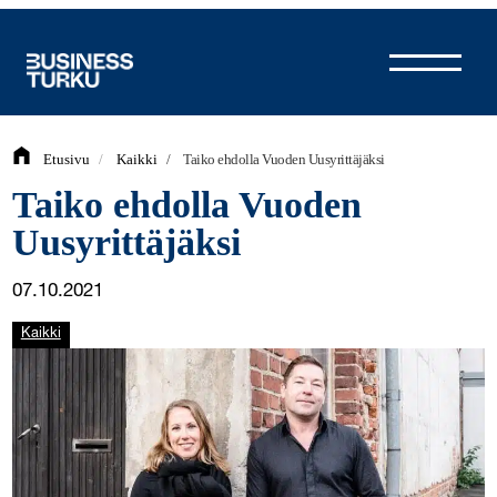
Siirry
sisältöön
Etusivu
/
Kaikki
/
Taiko ehdolla Vuoden Uusyrittäjäksi
Taiko ehdolla Vuoden
Uusyrittäjäksi
07.10.2021
Kaikki