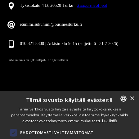
Tykistökatu 4 B, 20520 Turku |
Saapumisohjeet
etunimi.sukunimi@businessturku.fi
010 321 8800 | Arkisin klo 9
–
15 (suljettu 6.–31.7.2026)
Puhelun hinta on 8,35 snt/puh. + 16,69 snt/min.
×
Tämä sivusto käyttää evästeitä
Pysy ajan tasalla
Tämä verkkosivusto käyttää evästeitä käyttökokemuksen
parantamiseksi. Käyttämällä verkkosivustoamme hyväksyt kaikki
ENGLISH
evästeet evästekäytäntöjemme mukaisesti.
Lue lisää
Tilaa uutiskirjeemme
FINNISH
Seuraa meitä
EHDOTTOMASTI VÄLTTÄMÄTTÖMÄT