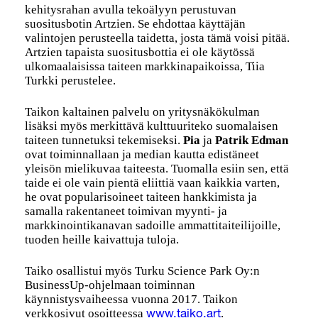
kehitysrahan avulla tekoälyyn perustuvan
suositusbotin Artzien. Se ehdottaa käyttäjän
valintojen perusteella taidetta, josta tämä voisi pitää.
Artzien tapaista suositusbottia ei ole käytössä
ulkomaalaisissa taiteen markkinapaikoissa, Tiia
Turkki perustelee.
Taikon kaltainen palvelu on yritysnäkökulman
lisäksi myös merkittävä kulttuuriteko suomalaisen
taiteen tunnetuksi tekemiseksi.
Pia
ja
Patrik Edman
ovat toiminnallaan ja median kautta edistäneet
yleisön mielikuvaa taiteesta. Tuomalla esiin sen, että
taide ei ole vain pientä eliittiä vaan kaikkia varten,
he ovat popularisoineet taiteen hankkimista ja
samalla rakentaneet toimivan myynti- ja
markkinointikanavan sadoille ammattitaiteilijoille,
tuoden heille kaivattuja tuloja.
Taiko osallistui myös Turku Science Park Oy:n
BusinessUp-ohjelmaan toiminnan
käynnistysvaiheessa vuonna 2017. Taikon
verkkosivut osoitteessa
.
www.taiko.art