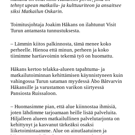
tehnyt upean matkailu- ja kulttuuriteon ja ansaitsee
siksi Matkailun Oskarin.
Toimitusjohtaja Joakim Håkans on ilahtunut Visit
Turun antamasta tunnustuksesta.
– Lämmin kiitos palkinnosta, tämä menee koko
perheelle. Hienoa että minun, perheen ja koko
tiimimme hartiavoimin tekemä työ on huomattu.
Håkans kertoo telakka-alueen tapahtuma- ja
matkailutoiminnan kehittämisen käynnistyneen kuin
vahingossa Turun sataman myydessä Åbo Båtvarvin
Håkansille ja varustamon varikon siirtyessä
Pansiosta Ruissaloon.
– Huomasimme pian, että alue kiinnostaa ihmisiä,
joten lähdimme tarjoamaan heille lisää palveluita.
Hiljalleen alueen matkailullinen palvelutarjonta on
kehittynyt ja kasvanut tärkeäksi osaksi
liiketoimintaamme. Alue on ainutlaatuinen ja