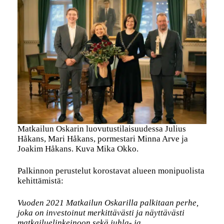
Matkailun Oskarin luovutustilaisuudessa Julius
Håkans, Mari Håkans, pormestari Minna Arve ja
Joakim Håkans. Kuva Mika Okko.
Palkinnon perustelut korostavat alueen monipuolista
kehittämistä:
Vuoden 2021 Matkailun Oskarilla palkitaan perhe,
joka on investoinut merkittävästi ja näyttävästi
matkailuelinkeinoon sekä juhla- ja