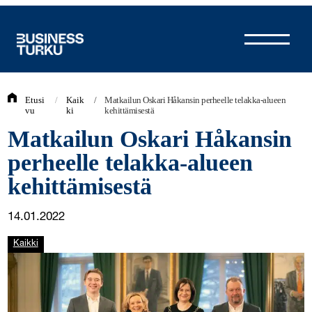
Siirry
sisältöön
Etusi
/
Kaik
/
Matkailun Oskari Håkansin perheelle telakka-alueen
vu
ki
kehittämisestä
Matkailun Oskari Håkansin
perheelle telakka-alueen
kehittämisestä
14.01.2022
Kaikki