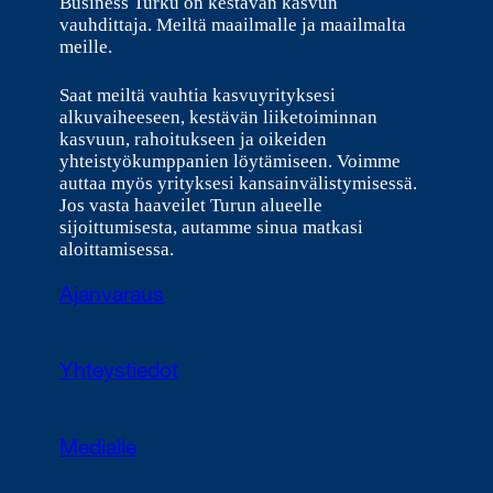
Business Turku on kestävän kasvun
vauhdittaja. Meiltä maailmalle ja maailmalta
meille.
Saat meiltä vauhtia kasvuyrityksesi
alkuvaiheeseen, kestävän liiketoiminnan
kasvuun, rahoitukseen ja oikeiden
yhteistyökumppanien löytämiseen. Voimme
auttaa myös yrityksesi kansainvälistymisessä.
Jos vasta haaveilet Turun alueelle
sijoittumisesta, autamme sinua matkasi
aloittamisessa.
Ajanvaraus
Yhteystiedot
Medialle