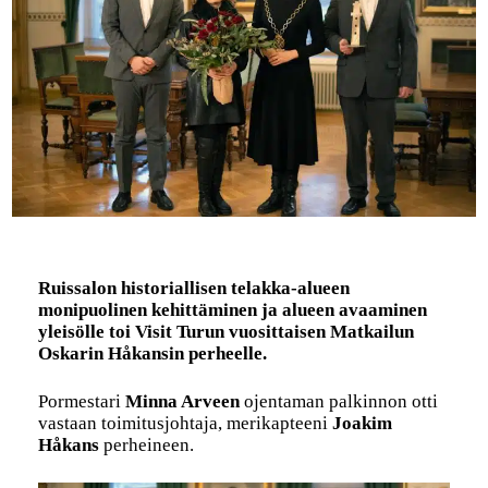
Ruissalon historiallisen telakka-alueen
monipuolinen kehittäminen ja alueen avaaminen
yleisölle toi Visit Turun vuosittaisen Matkailun
Oskarin Håkansin perheelle.
Pormestari
Minna Arveen
ojentaman palkinnon otti
vastaan toimitusjohtaja, merikapteeni
Joakim
Håkans
perheineen.