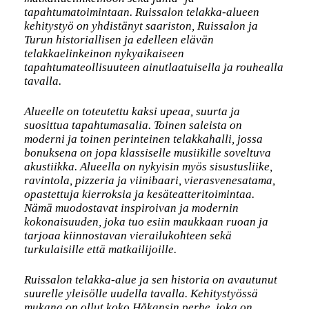
tapahtumatoimintaan. Ruissalon telakka-alueen
kehitystyö on yhdistänyt saariston, Ruissalon ja
Turun historiallisen ja edelleen elävän
telakkaelinkeinon nykyaikaiseen
tapahtumateollisuuteen ainutlaatuisella ja rouhealla
tavalla.
Alueelle on toteutettu kaksi upeaa, suurta ja
suosittua tapahtumasalia. Toinen saleista on
moderni ja toinen perinteinen telakkahalli, jossa
bonuksena on jopa klassiselle musiikille soveltuva
akustiikka. Alueella on nykyisin myös sisustusliike,
ravintola, pizzeria ja viinibaari, vierasvenesatama,
opastettuja kierroksia ja kesäteatteritoimintaa.
Nämä muodostavat inspiroivan ja modernin
kokonaisuuden, joka tuo esiin maukkaan ruoan ja
tarjoaa kiinnostavan vierailukohteen sekä
turkulaisille että matkailijoille.
Ruissalon telakka-alue ja sen historia on avautunut
suurelle yleisölle uudella tavalla. Kehitystyössä
mukana on ollut koko Håkansin perhe, joka on