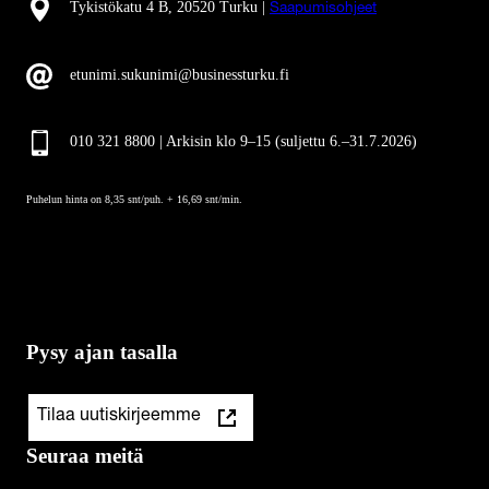
Tykistökatu 4 B, 20520 Turku |
Saapumisohjeet
etunimi.sukunimi@businessturku.fi
010 321 8800 | Arkisin klo 9
–
15 (suljettu 6.–31.7.2026)
Puhelun hinta on 8,35 snt/puh. + 16,69 snt/min.
Pysy ajan tasalla
Tilaa uutiskirjeemme
Seuraa meitä