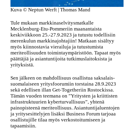
Kuva © Neptun Werft | Thomas Mand
Tule mukaan markkinaselvitysmatkalle
Mecklenburg-Etu-Pommeriin maanantaista
keskiviikkoon 25.-27.9.2023 ja tutustu todellisiin
merenkulun markkinajohtajiin! Matkaan sisältyy
myös kiinnostavia vierailuja ja tutustumista
meriteollisuuden toimintaympäristöön. Tapaat myös
päättäjiä ja asiantuntijoita tutkimuslaitoksista ja
yrityksistä.
Sen jälkeen on mahdollisuus osallistua saksalais-
suomalaiseen yritysfoorumiin torstaina 28.9.2023
sekä edellisen illan Get-Togetheriin Rostockissa.
Tämän vuoden teemana on ”Yritysten ja kriittisten
infrastruktuurien kyberturvallisuus”, yhtenä
painopisteenä meriteollisuus. Asiantuntijaluentojen
ja yritysesittelyjen lisäksi Business Forum tarjoaa
osallistujille tilaa myös verkostoitumiseen ja
tapaamisiin.