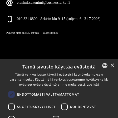
etunimi.sukunimi@businessturku.fi
010 321 8800 | Arkisin klo 9
–
15 (suljettu 6.–31.7.2026)
Puhelun hinta on 8,35 snt/puh. + 16,69 snt/min.
×
Tämä sivusto käyttää evästeitä
Pysy ajan tasalla
Tämä verkkosivusto käyttää evästeitä käyttökokemuksen
parantamiseksi. Käyttämällä verkkosivustoamme hyväksyt kaikki
ENGLISH
evästeet evästekäytäntöjemme mukaisesti.
Lue lisää
Tilaa uutiskirjeemme
FINNISH
Seuraa meitä
EHDOTTOMASTI VÄLTTÄMÄTTÖMÄT
SUORITUSKYVYLLISET
KOHDENTAVAT
LinkedIn
Facebook
Instagram