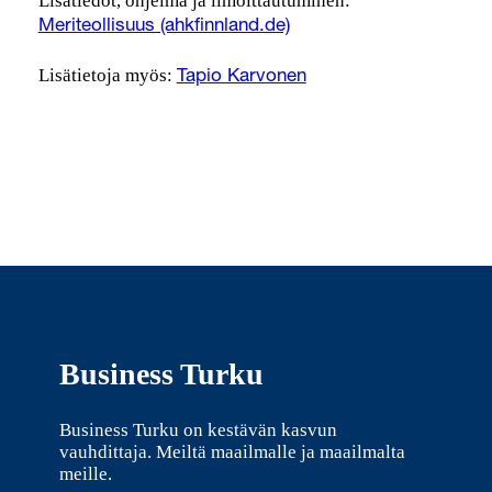
Lisätiedot, ohjelma ja ilmoittautuminen:
Meriteollisuus (ahkfinnland.de)
Lisätietoja myös:
Tapio Karvonen
Business Turku
Business Turku on kestävän kasvun
vauhdittaja. Meiltä maailmalle ja maailmalta
meille.