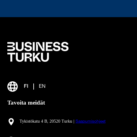
FI
EN
Tavoita meidät
Tykistökatu 4 B, 20520 Turku |
Saapumisohjeet