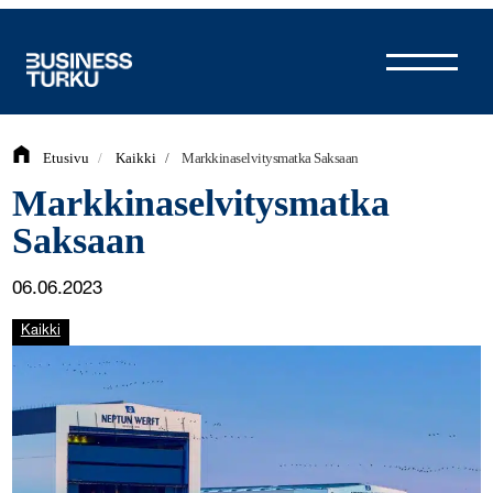
Siirry
sisältöön
Etusivu
/
Kaikki
/
Markkinaselvitysmatka Saksaan
Markkinaselvitysmatka
Saksaan
06.06.2023
Kaikki