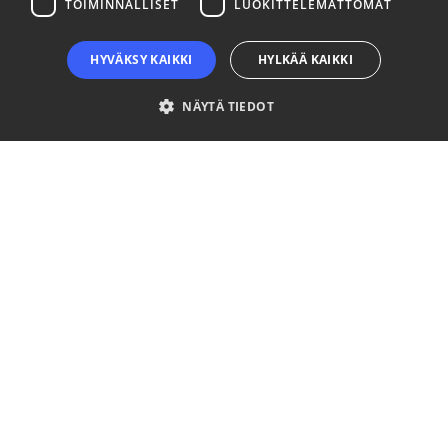
TOIMINNALLISET
LUOKITTELEMATTOMAT
HYVÄKSY KAIKKI
HYLKÄÄ KAIKKI
NÄYTÄ TIEDOT
Ehdottomasti välttämättömät
Suorituskyvylliset
Kohdentavat
Toiminnalliset
Luokittelemattomat
Ehdottomasti välttämättömät evästeet mahdollistavat verkkosivuston
perustoiminnot, kuten käyttäjän kirjautumisen ja tilinhallinnan. Sivustoa ei
voida käyttää oikein ilman ehdottoman välttämättömiä evästeitä.
Palveluntarjoaja
Nimi
Päättymisaika
Kuvaus
/ Verkkotunnus
__cf_bm
29 minuuttia
This coo
Cloudflare Inc.
57 sekuntia
is used t
.niinaratsula.com
distingui
between
humans
and bots
This is