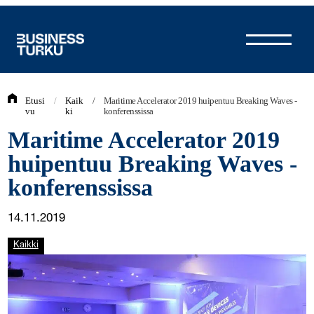
Siirry
sisältöön
Etusi
/
Kaik
/
Maritime Accelerator 2019 huipentuu Breaking Waves -
vu
ki
konferenssissa
Maritime Accelerator 2019
huipentuu Breaking Waves -
konferenssissa
14.11.2019
Kaikki