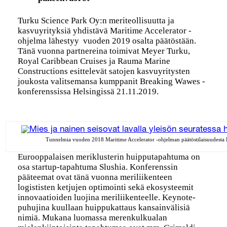
Turku Science Park Oy:n meriteollisuutta ja
kasvuyrityksiä yhdistävä Maritime Accelerator -
ohjelma lähestyy vuoden 2019 osalta päätöstään.
Tänä vuonna partnereina toimivat Meyer Turku,
Royal Caribbean Cruises ja Rauma Marine
Constructions esittelevät satojen kasvuyritysten
joukosta valitsemansa kumppanit Breaking Wawes -
konferenssissa Helsingissä 21.11.2019.
Tunnelmia vuoden 2018 Maritime Accelerator -ohjelman päätöstilaisuudesta 
Eurooppalaisen meriklusterin huipputapahtuma on
osa startup-tapahtuma Slushia. Konferenssin
pääteemat ovat tänä vuonna meriliikenteen
logististen ketjujen optimointi sekä ekosysteemit
innovaatioiden luojina meriliikenteelle. Keynote-
puhujina kuullaan huippukattaus kansainvälisiä
nimiä. Mukana luomassa merenkulkualan