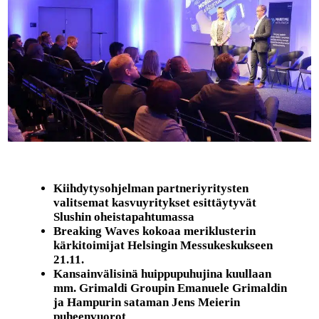
Kiihdytysohjelman partneriyritysten
valitsemat kasvuyritykset esittäytyvät
Slushin oheistapahtumassa
Breaking Waves kokoaa meriklusterin
kärkitoimijat Helsingin Messukeskukseen
21.11.
Kansainvälisinä huippupuhujina kuullaan
mm. Grimaldi Groupin Emanuele Grimaldin
ja Hampurin sataman Jens Meierin
puheenvuorot