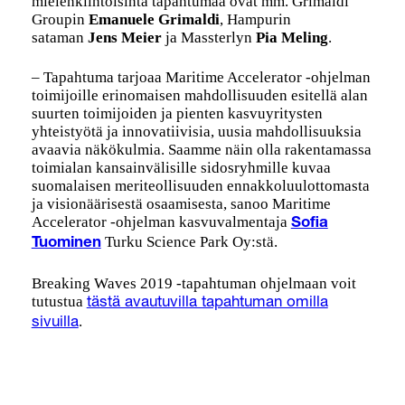
mielenkiintoisinta tapahtumaa ovat mm. Grimaldi
Groupin
Emanuele Grimaldi
, Hampurin
sataman
Jens Meier
ja Massterlyn
Pia Meling
.
– Tapahtuma tarjoaa Maritime Accelerator -ohjelman
toimijoille erinomaisen mahdollisuuden esitellä alan
suurten toimijoiden ja pienten kasvuyritysten
yhteistyötä ja innovatiivisia, uusia mahdollisuuksia
avaavia näkökulmia. Saamme näin olla rakentamassa
toimialan kansainvälisille sidosryhmille kuvaa
suomalaisen meriteollisuuden ennakkoluulottomasta
ja visionäärisestä osaamisesta, sanoo Maritime
Accelerator -ohjelman kasvuvalmentaja
Sofia
Turku Science Park Oy:stä.
Tuominen
Breaking Waves 2019 -tapahtuman ohjelmaan voit
tutustua
tästä avautuvilla tapahtuman omilla
.
sivuilla