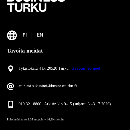
FI
EN
Tavoita meidät
Tykistökatu 4 B, 20520 Turku |
Saapumisohjeet
etunimi.sukunimi@businessturku.fi
010 321 8800 | Arkisin klo 9
–
15 (suljettu 6.–31.7.2026)
Puhelun hinta on 8,35 snt/puh. + 16,69 snt/min.