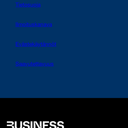
Tietosuoja
Ilmoituskanava
Evästekäytännöt
Saavutettavuus