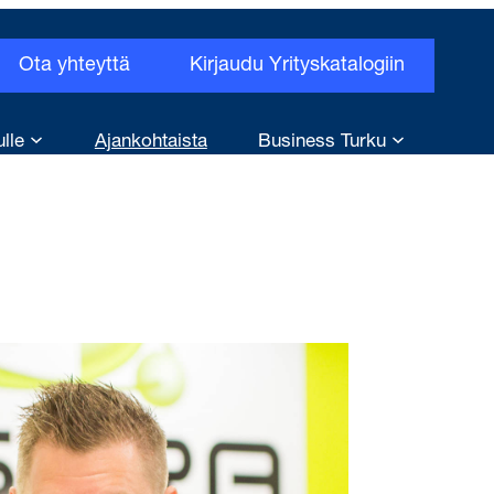
Ota yhteyttä
Kirjaudu Yrityskatalogiin
ulle
Ajankohtaista
Business Turku