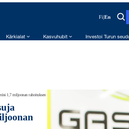
Fi
|
En
Kärkialat
Kasvuhubit
Investoi Turun seud
räsi 1,7 miljoonan rahoituksen
suja
iljoonan