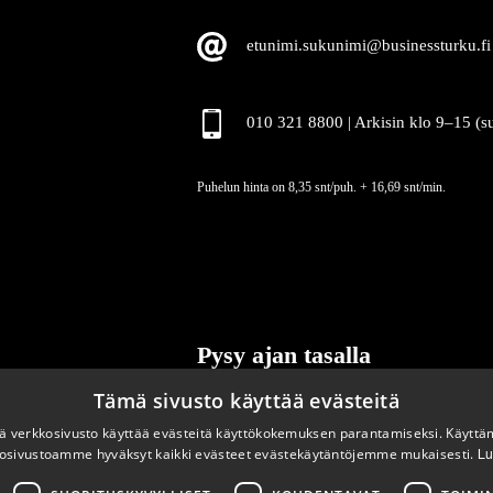
etunimi.sukunimi@businessturku.fi
010 321 8800 | Arkisin klo 9
–
15 (s
Puhelun hinta on 8,35 snt/puh. + 16,69 snt/min.
Pysy ajan tasalla
Tämä sivusto käyttää evästeitä
Tilaa uutiskirjeemme
 verkkosivusto käyttää evästeitä käyttökokemuksen parantamiseksi. Käyttä
osivustoamme hyväksyt kaikki evästeet evästekäytäntöjemme mukaisesti.
Lu