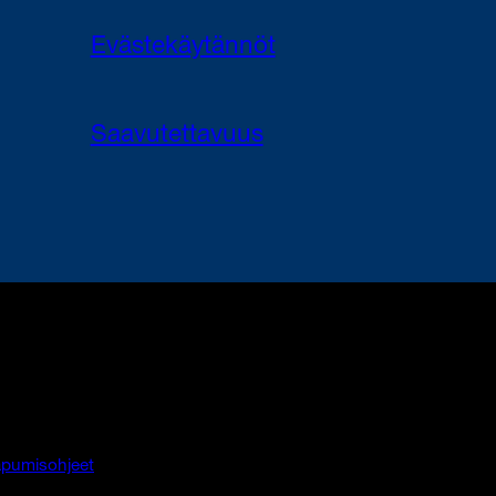
Evästekäytännöt
Saavutettavuus
pumisohjeet