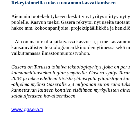
Rekrytoinneilla tukea tuotannon kasvattamiseen
Aiemmin tuotekehitykseen keskittynyt yritys siirtyy nyt
puolelle. Kasvun tueksi Gasera rekrytoi nyt useita tuotant
hakee mm. kokoonpanijoita, projektipäällikköä ja henkilö
– Ala on maailmalla jatkuvassa kasvussa, ja me kasvam
kansainvälisten teknologiamarkkinoiden ytimessä sekä 
vaikuttamassa ilmastonmuutostyöhön.
Gasera on Turussa toimiva teknologiayritys, joka on per
kaasunmittausteknologian ympärille. Gasera syntyi Turun
2004 ja tekee edelleen tiivistä yhteistyötä yliopistojen 
-ohjelma myönsi Gaseralle 2,3 miljoonan euron rahoituks
kannettavan laitteen konttien sisäilman myrkyllisten ain
salakuljetusten havaitsemiseen.
www.gasera.fi