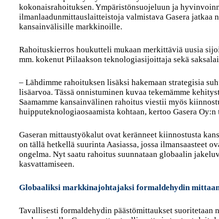
kokonaisrahoituksen. Ympäristönsuojeluun ja hyvinvoinn
ilmanlaadunmittauslaitteistoja valmistava Gasera jatkaa
kansainvälisille markkinoille.
Rahoituskierros houkutteli mukaan merkittäviä uusia sijoi
mm. kokenut Piilaakson teknologiasijoittaja sekä saksala
– Lähdimme rahoituksen lisäksi hakemaan strategisia suht
lisäarvoa. Tässä onnistuminen kuvaa tekemämme kehitysty
Saamamme kansainvälinen rahoitus viestii myös kiinnost
huipputeknologiaosaamista kohtaan, kertoo Gasera Oy:n 
Gaseran mittaustyökalut ovat keränneet kiinnostusta kan
on tällä hetkellä suurinta Aasiassa, jossa ilmansaasteet ov
ongelma. Nyt saatu rahoitus suunnataan globaalin jakelu
kasvattamiseen.
Globaaliksi markkinajohtajaksi formaldehydin mittaa
Tavallisesti formaldehydin päästömittaukset suoritetaan nä