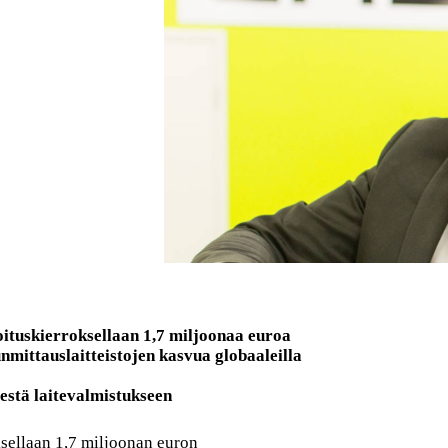
oituskierroksellaan 1,7 miljoonaa euroa
nmittauslaitteistojen kasvua globaaleilla
estä laitevalmistukseen
ksellaan 1,7 miljoonan euron