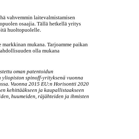
 yhä vahvemmin laitevalmistamisen
opuolen osaajia. Tällä hetkellä yritys
itä huoltopuolelle.
me markkinan mukana. Tarjoamme paikan
mahdollisuuden olla mukana
ustettu oman patentoidun
 yliopiston spinoff-yrityksenä vuonna
kanssa. Vuonna 2015 EU:n Horisontti 2020
en kehittääkseen ja kaupallistaakseen
eiden, huumeiden, räjähteiden ja ihmisten