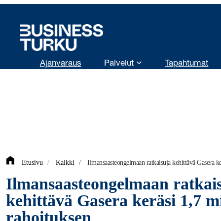
Siirry
sisältöön
Ajanvaraus
Palvelut
Tapahtumat
Etusivu
/
Kaikki
/
Ilmansaasteongelmaan ratkaisuja kehittävä Gasera ke
Ilmansaasteongelmaan ratkai
kehittävä Gasera keräsi 1,7 m
rahoituksen