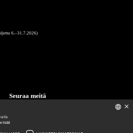
uljettu 6.–31.7.2026)
Seuraa meitä
×
LinkedIn
Facebook
Instagram
mällä
ENGLISH
e lisää
FINNISH