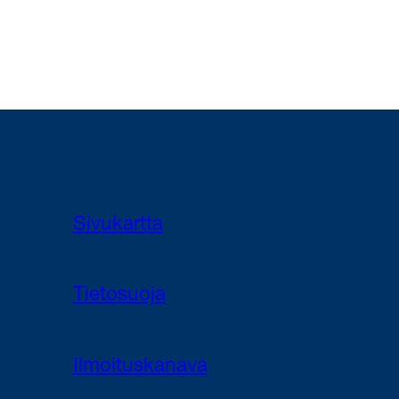
Sivukartta
Tietosuoja
Ilmoituskanava