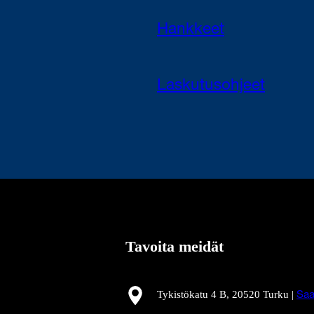
Hankkeet
Laskutusohjeet
Tavoita meidät
Tykistökatu 4 B, 20520 Turku |
Saa