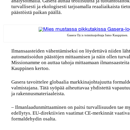
analysoimalla. Gasera auttaa teollisuutta ja tuotantolaitok
turvallisesti ja ekologisesti tarjoamalla reaaliaikaista tiet
päästöistä paikan päällä.
Gasera Oy:n toimitusjohtaja Ismo Kauppinen.
Ilmansaasteiden vähentämiseksi on löydettävä niiden läht
automatisoidun päästöjen mittaamisen ja näin ollen turv
Missionamme on auttaa tahoja mittaamaan ilmansaasteita 
Kauppinen kertoo.
Gasera tavoittelee globaalia markkinajohtajuutta formalde
valmistajana. Tätä syöpää aiheuttavaa yhdistettä vapautuu
ja rakennusmateriaaleista.
– Ilmanlaadunmittaaminen on paitsi turvallisuuden tae 
edellytys. EU-direktiivien vaatimat CE-merkinnät vaativat 
formaldehydin osalta.