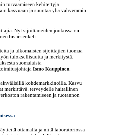
in turvaamiseen kehitettyjä
 näin kasvuaan ja suuntaa yhä vahvemmin
ttajia. Nyt sijoittaneiden joukossa on
inen bisnesenkeli.
eita ja ulkomaisten sijoittajien tuomaa
ön tuloksellisuutta ja merkitystä.
uksesta suomalaista
toimitusjohtaja
Ismo Kauppinen
.
sainvälisillä kohdemarkkinoilla. Kasvu
at merkittävä, terveydelle haitallinen
verkoston rakentamiseen ja tuotannon
misessa
ytteitä ottamalla ja niitä laboratoriossa