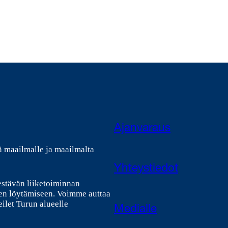
Ajanvaraus
ä maailmalle ja maailmalta
Yhteystiedot
estävän liiketoiminnan
en löytämiseen. Voimme auttaa
ilet Turun alueelle
Medialle