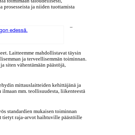
sia toimimaan taloudellisesti,
oa prosesseista ja niiden tuottamista
–
eet. Laitteemme mahdollistavat täysin
allisemman ja terveellisemmän toiminnan.
ja siten vähentämään päästöjä,
hydin mittauslaitteiden kehittäjänä ja
 ilmaan mm. teollisuudesta, liikenteestä
myös standardien mukaisen toiminnan
tietyt raja-arvot haihtuville päästöille