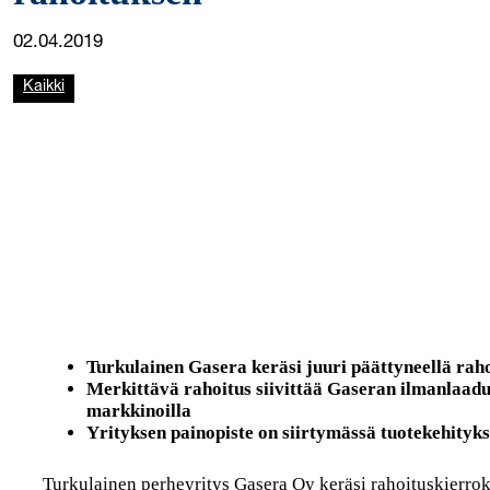
02.04.2019
Kaikki
Turkulainen Gasera keräsi juuri päättyneellä rah
Merkittävä rahoitus siivittää Gaseran ilmanlaadu
markkinoilla
Yrityksen painopiste on siirtymässä tuotekehityks
Turkulainen perheyritys Gasera Oy keräsi rahoituskierro