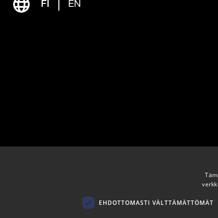
FI
EN
Tämä
verkk
EHDOTTOMASTI VÄLTTÄMÄTTÖMÄT