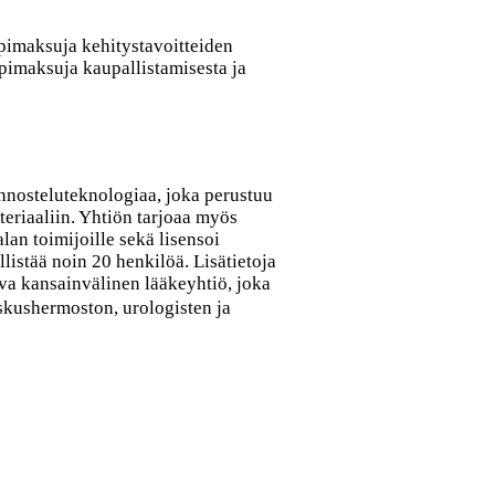
imaksuja kehitystavoitteiden
ppimaksuja kaupallistamisesta ja
nnosteluteknologiaa, joka perustuu
eriaaliin. Yhtiön tarjoaa myös
lan toimijoille sekä lisensoi
listää noin 20 henkilöä. Lisätietoja
va kansainvälinen lääkeyhtiö, joka
eskushermoston, urologisten ja