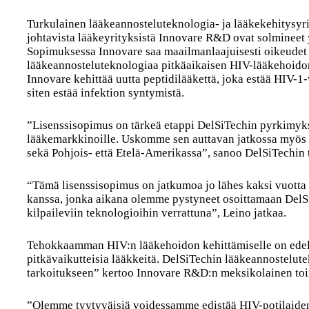
Turkulainen lääkeannosteluteknologia- ja lääkekehitysyr
johtavista lääkeyrityksistä Innovare R&D ovat solmineet 
Sopimuksessa Innovare saa maailmanlaajuisesti oikeudet 
lääkeannosteluteknologiaa pitkäaikaisen HIV-lääkehoidon
Innovare kehittää uutta peptidilääkettä, joka estää HIV-1
siten estää infektion syntymistä.
”Lisenssisopimus on tärkeä etappi DelSiTechin pyrkimyks
lääkemarkkinoille. Uskomme sen auttavan jatkossa myös
sekä Pohjois- että Etelä-Amerikassa”, sanoo DelSiTechin 
“Tämä lisenssisopimus on jatkumoa jo lähes kaksi vuotta 
kanssa, jonka aikana olemme pystyneet osoittamaan Del
kilpaileviin teknologioihin verrattuna”, Leino jatkaa.
Tehokkaamman HIV:n lääkehoidon kehittämiselle on edellee
pitkävaikutteisia lääkkeitä. DelSiTechin lääkeannostelute
tarkoitukseen” kertoo Innovare R&D:n meksikolainen to
”Olemme tyytyväisiä voidessamme edistää HIV-potilaiden 