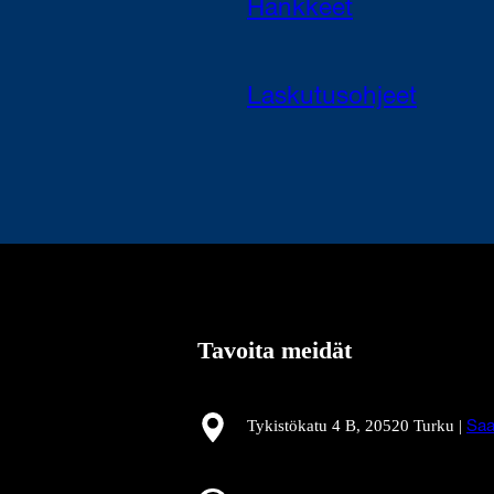
Hankkeet
Laskutusohjeet
Tavoita meidät
Tykistökatu 4 B, 20520 Turku |
Saa