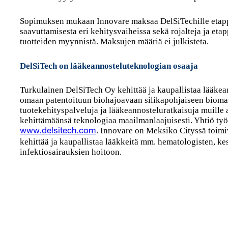
Sopimuksen mukaan Innovare maksaa DelSiTechille etapp
saavuttamisesta eri kehitysvaiheissa sekä rojalteja ja eta
tuotteiden myynnistä. Maksujen määriä ei julkisteta.
DelSiTech on lääkeannosteluteknologian osaaja
Turkulainen DelSiTech Oy kehittää ja kaupallistaa lääkea
omaan patentoituun biohajoavaan silikapohjaiseen biomat
tuotekehityspalveluja ja lääkeannosteluratkaisuja muille a
kehittämäänsä teknologiaa maailmanlaajuisesti. Yhtiö työl
. Innovare on Meksiko Cityssä toimi
www.delsitech.com
kehittää ja kaupallistaa lääkkeitä mm. hematologisten, k
infektiosairauksien hoitoon.