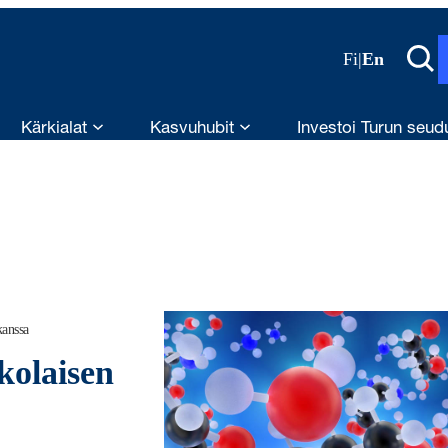
Fi
|
En
Kärkialat
Kasvuhubit
Investoi Turun seud
kanssa
kolaisen