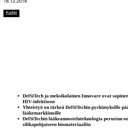
18.12.2018
Kaikki
DelSiTech ja meksikolainen Innovare ovat sopinee
HIV-infektioon
Yhteistyö on tärkeä DelSiTechin pyrkimyksille p
lääkemarkkinoille
DelSiTechin lääkeannosteluteknologia perustuu 
silikapohjaiseen biomateriaaliin