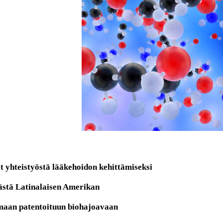
t yhteistyöstä lääkehoidon kehittämiseksi
äästä Latinalaisen Amerikan
omaan patentoituun biohajoavaan