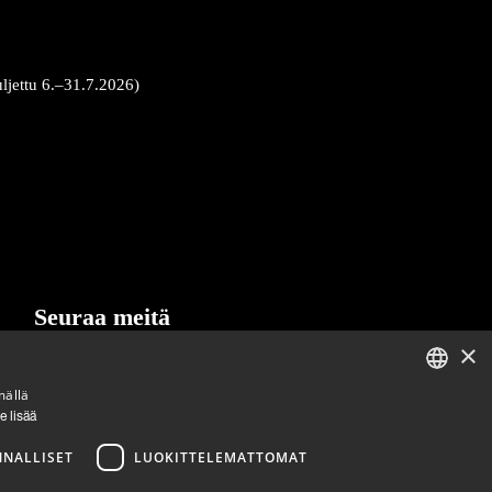
uljettu 6.–31.7.2026)
Seuraa meitä
×
LinkedIn
Facebook
Instagram
mällä
ENGLISH
e lisää
FINNISH
NNALLISET
LUOKITTELEMATTOMAT