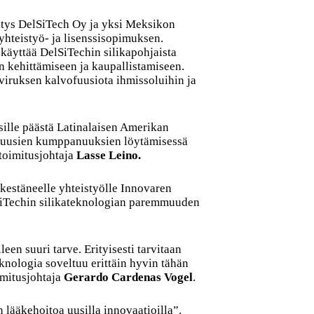
itys DelSiTech Oy ja yksi Meksikon
yhteistyö- ja lisenssisopimuksen.
käyttää DelSiTechin silikapohjaista
 kehittämiseen ja kaupallistamiseen.
-viruksen kalvofuusiota ihmissoluihin ja
ille päästä Latinalaisen Amerikan
 uusien kumppanuuksien löytämisessä
toimitusjohtaja
Lasse Leino.
kestäneelle yhteistyölle Innovaren
SiTechin silikateknologian paremmuuden
n suuri tarve. Erityisesti tarvitaan
knologia soveltuu erittäin hyvin tähän
imitusjohtaja
Gerardo Cardenas Vogel
.
lääkehoitoa uusilla innovaatioilla”.