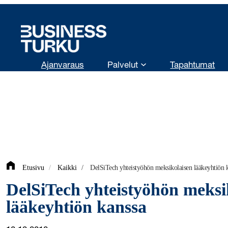
Siirry
sisältöön
Ajanvaraus
Palvelut
Tapahtumat
Etusivu
/
Kaikki
/
DelSiTech yhteistyöhön meksikolaisen lääkeyhtiön 
DelSiTech yhteistyöhön meksi
lääkeyhtiön kanssa