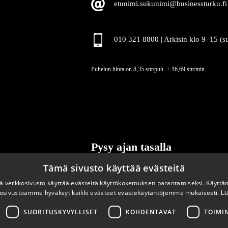
etunimi.sukunimi@businessturku.fi
010 321 8800 | Arkisin klo 9
–
15 (s
Puhelun hinta on 8,35 snt/puh. + 16,69 snt/min.
Pysy ajan tasalla
Tämä sivusto käyttää evästeitä
Tilaa uutiskirjeemme
 verkkosivusto käyttää evästeitä käyttökokemuksen parantamiseksi. Käyttä
osivustoamme hyväksyt kaikki evästeet evästekäytäntöjemme mukaisesti.
Lu
SUORITUSKYVYLLISET
KOHDENTAVAT
TOIMI