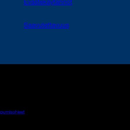
Evästekäytännöt
Saavutettavuus
pumisohjeet