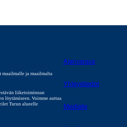
Ajanvaraus
ä maailmalle ja maailmalta
Yhteystiedot
estävän liiketoiminnan
en löytämiseen. Voimme auttaa
ilet Turun alueelle
Medialle