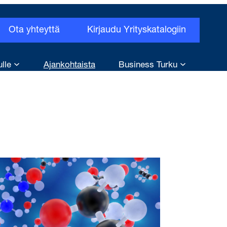
Ota yhteyttä
Kirjaudu Yrityskatalogiin
ulle
Ajankohtaista
Business Turku