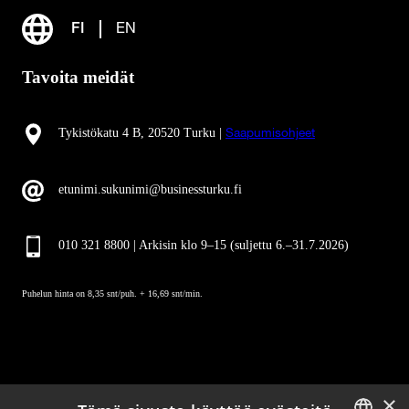
FI
EN
Tavoita meidät
Tykistökatu 4 B, 20520 Turku |
Saapumisohjeet
etunimi.sukunimi@businessturku.fi
010 321 8800 | Arkisin klo 9
–
15 (suljettu 6.–31.7.2026)
Puhelun hinta on 8,35 snt/puh. + 16,69 snt/min.
×