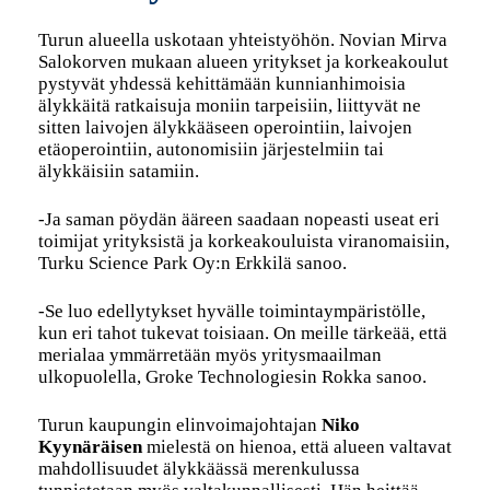
Turun alueella uskotaan yhteistyöhön. Novian Mirva
Salokorven mukaan alueen yritykset ja korkeakoulut
pystyvät yhdessä kehittämään kunnianhimoisia
älykkäitä ratkaisuja moniin tarpeisiin, liittyvät ne
sitten laivojen älykkääseen operointiin, laivojen
etäoperointiin, autonomisiin järjestelmiin tai
älykkäisiin satamiin.
-Ja saman pöydän ääreen saadaan nopeasti useat eri
toimijat yrityksistä ja korkeakouluista viranomaisiin,
Turku Science Park Oy:n Erkkilä sanoo.
-Se luo edellytykset hyvälle toimintaympäristölle,
kun eri tahot tukevat toisiaan. On meille tärkeää, että
merialaa ymmärretään myös yritysmaailman
ulkopuolella, Groke Technologiesin Rokka sanoo.
Turun kaupungin elinvoimajohtajan
Niko
Kyynäräisen
mielestä on hienoa, että alueen valtavat
mahdollisuudet älykkäässä merenkulussa