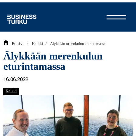
Siirry
sisältöön
Etusivu
/
Kaikki
/
Älykkään merenkulun eturintamassa
Älykkään merenkulun
eturintamassa
16.06.2022
Kaikki