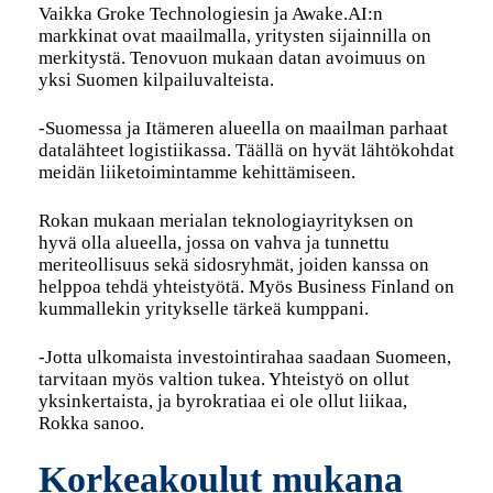
Vaikka Groke Technologiesin ja Awake.AI:n
markkinat ovat maailmalla, yritysten sijainnilla on
merkitystä. Tenovuon mukaan datan avoimuus on
yksi Suomen kilpailuvalteista.
-Suomessa ja Itämeren alueella on maailman parhaat
datalähteet logistiikassa. Täällä on hyvät lähtökohdat
meidän liiketoimintamme kehittämiseen.
Rokan mukaan merialan teknologiayrityksen on
hyvä olla alueella, jossa on vahva ja tunnettu
meriteollisuus sekä sidosryhmät, joiden kanssa on
helppoa tehdä yhteistyötä. Myös Business Finland on
kummallekin yritykselle tärkeä kumppani.
-Jotta ulkomaista investointirahaa saadaan Suomeen,
tarvitaan myös valtion tukea. Yhteistyö on ollut
yksinkertaista, ja byrokratiaa ei ole ollut liikaa,
Rokka sanoo.
Korkeakoulut mukana