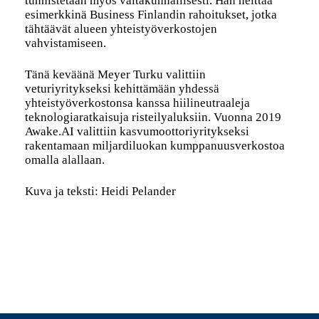
tunnistetaan myös valtakunnallisesti. Hän heittää
esimerkkinä Business Finlandin rahoitukset, jotka
tähtäävät alueen yhteistyöverkostojen
vahvistamiseen.
Tänä keväänä Meyer Turku valittiin
veturiyritykseksi kehittämään yhdessä
yhteistyöverkostonsa kanssa hiilineutraaleja
teknologiaratkaisuja risteilyaluksiin. Vuonna 2019
Awake.AI valittiin kasvumoottoriyritykseksi
rakentamaan miljardiluokan kumppanuusverkostoa
omalla alallaan.
Kuva ja teksti: Heidi Pelander