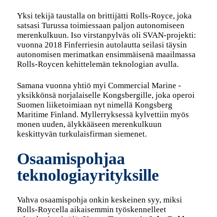
Yksi tekijä taustalla on brittijätti Rolls-Royce, joka
satsasi Turussa toimiessaan paljon autonomiseen
merenkulkuun. Iso virstanpylväs oli SVAN-projekti:
vuonna 2018 Finferriesin autolautta seilasi täysin
autonomisen merimatkan ensimmäisenä maailmassa
Rolls-Roycen kehittelemän teknologian avulla.
Samana vuonna yhtiö myi Commercial Marine -
yksikkönsä norjalaiselle Kongsbergille, joka operoi
Suomen liiketoimiaan nyt nimellä Kongsberg
Maritime Finland. Myllerryksessä kylvettiin myös
monen uuden, älykkääseen merenkulkuun
keskittyvän turkulaisfirman siemenet.
Osaamispohjaa
teknologiayrityksille
Vahva osaamispohja onkin keskeinen syy, miksi
Rolls-Roycella aikaisemmin työskennelleet