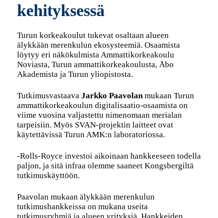
kehityksessä
Turun korkeakoulut tukevat osaltaan alueen
älykkään merenkulun ekosysteemiä. Osaamista
löytyy eri näkökulmista Ammattikorkeakoulu
Noviasta, Turun ammattikorkeakoulusta, Åbo
Akademista ja Turun yliopistosta.
Tutkimusvastaava
Jarkko Paavolan
mukaan Turun
ammattikorkeakoulun digitalisaatio-osaamista on
viime vuosina valjastettu nimenomaan merialan
tarpeisiin. Myös SVAN-projektin laitteet ovat
käytettävissä Turun AMK:n laboratoriossa.
-Rolls-Royce investoi aikoinaan hankkeeseen todella
paljon, ja sitä infraa olemme saaneet Kongsbergiltä
tutkimuskäyttöön.
Paavolan mukaan älykkään merenkulun
tutkimushankkeissa on mukana useita
tutkimusryhmiä ja alueen yrityksiä. Hankkeiden