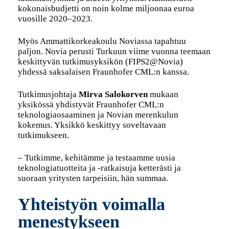
kokonaisbudjetti on noin kolme miljoonaa euroa
vuosille 2020–2023.
Myös Ammattikorkeakoulu Noviassa tapahtuu
paljon. Novia perusti Turkuun viime vuonna teemaan
keskittyvän tutkimusyksikön (FIPS2@Novia)
yhdessä saksalaisen Fraunhofer CML:n kanssa.
Tutkimusjohtaja
Mirva Salokorven
mukaan
yksikössä yhdistyvät Fraunhofer CML:n
teknologiaosaaminen ja Novian merenkulun
kokemus. Yksikkö keskittyy soveltavaan
tutkimukseen.
– Tutkimme, kehitämme ja testaamme uusia
teknologiatuotteita ja -ratkaisuja ketterästi ja
suoraan yritysten tarpeisiin, hän summaa.
Yhteistyön voimalla
menestykseen