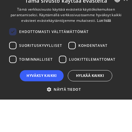
Tämä sivusto käyttää evästeitä
Pysy ajan tasalla
Tämä verkkosivusto käyttää evästeitä käyttökokemuksen
parantamiseksi. Käyttämällä verkkosivustoamme hyväksyt kaikki
ENGLISH
evästeet evästekäytäntöjemme mukaisesti.
Lue lisää
Tilaa uutiskirjeemme
FINNISH
Seuraa meitä
EHDOTTOMASTI VÄLTTÄMÄTTÖMÄT
SUORITUSKYVYLLISET
KOHDENTAVAT
LinkedIn
Facebook
Instagram
TOIMINNALLISET
LUOKITTELEMATTOMAT
HYVÄKSY KAIKKI
HYLKÄÄ KAIKKI
NÄYTÄ TIEDOT
Ehdottomasti välttämättömät
Suorituskyvylliset
Kohdentavat
Toiminnalliset
Luokittelemattomat