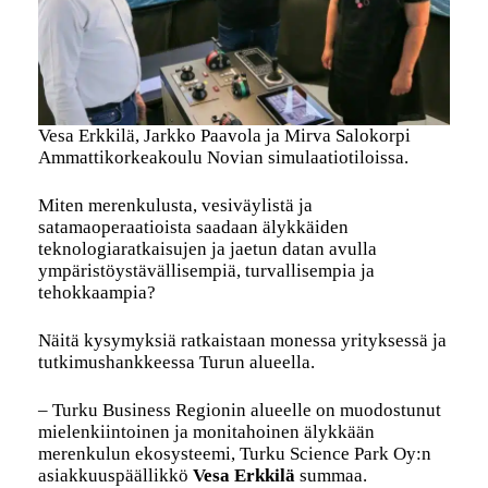
Vesa Erkkilä, Jarkko Paavola ja Mirva Salokorpi
Ammattikorkeakoulu Novian simulaatiotiloissa.
Miten merenkulusta, vesiväylistä ja
satamaoperaatioista saadaan älykkäiden
teknologiaratkaisujen ja jaetun datan avulla
ympäristöystävällisempiä, turvallisempia ja
tehokkaampia?
Näitä kysymyksiä ratkaistaan monessa yrityksessä ja
tutkimushankkeessa Turun alueella.
– Turku Business Regionin alueelle on muodostunut
mielenkiintoinen ja monitahoinen älykkään
merenkulun ekosysteemi, Turku Science Park Oy:n
asiakkuuspäällikkö
Vesa Erkkilä
summaa.