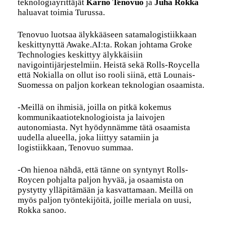
teknologiayrittäjät
Karno Tenovuo
ja
Juha Rokka
haluavat toimia Turussa.
Tenovuo luotsaa älykkääseen satamalogistiikkaan
keskittynyttä Awake.AI:ta. Rokan johtama Groke
Technologies keskittyy älykkäisiin
navigointijärjestelmiin. Heistä sekä Rolls-Roycella
että Nokialla on ollut iso rooli siinä, että Lounais-
Suomessa on paljon korkean teknologian osaamista.
-Meillä on ihmisiä, joilla on pitkä kokemus
kommunikaatioteknologioista ja laivojen
autonomiasta. Nyt hyödynnämme tätä osaamista
uudella alueella, joka liittyy satamiin ja
logistiikkaan, Tenovuo summaa.
-On hienoa nähdä, että tänne on syntynyt Rolls-
Roycen pohjalta paljon hyvää, ja osaamista on
pystytty ylläpitämään ja kasvattamaan. Meillä on
myös paljon työntekijöitä, joille meriala on uusi,
Rokka sanoo.