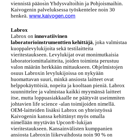
viennistä pääosin Yhdysvaltoihin ja Pohjoismaihin.
Kaivogenin palveluksessa työskentelee noin 30
henkeä.
www.kaivogen.com
Labrox
Labrox on
innovatiivinen
laboratorioinstrumenttien kehittäjä
, joka valmistaa
kuoppalevylukijoita sekä testilaitteita
vieritestaukseen. Levylukijat ovat monimutkaisia
laboratoriomittalaitteita, joiden toiminta perustuu
valon määrän herkkään mittaukseen. Ohjelmistojen
osuus Labroxin levylukijoissa on nykyään
huomattavan suuri, minkä ansiosta laitteet ovat
helppokäyttöisiä, nopeita ja kooltaan pieniä. Labrox
suunnittelee ja valmistaa kaikki myymänsä laitteet
itse, mutta loppuasiakkaalle ne päätyvät useimmiten
johtavien life science -alan toimijoiden nimellä.
OEM-laitteiden lisäksi Labrox on yhteistyössä
Kaivogenin kanssa kehittänyt myös omalla
nimellään myytävän Upcon®-lukijan
vieritestaukseen. Kansainvälisten kumppanien
ansiosta Labroxin liikevaihdosta noin 90 % on