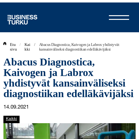
Siirry
sisältöön
Etu
/
Kai
/
Abacus Diagnostica, Kaivogen ja Labrox yhdistyvät
sivu
kki
kansainväliseksi diagnostiikan edelläkävijäksi
Abacus Diagnostica,
Kaivogen ja Labrox
yhdistyvät kansainväliseksi
diagnostiikan edelläkävijäksi
14.09.2021
Kaikki