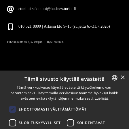
etunimi.sukunimi@businessturku.fi
010 321 8800 | Arkisin klo 9
–
15 (suljettu 6.–31.7.2026)
Puhelun hinta on 8,35 snt/puh. + 16,69 snt/min.
×
Tämä sivusto käyttää evästeitä
Pysy ajan tasalla
Tämä verkkosivusto käyttää evästeitä käyttökokemuksen
parantamiseksi. Käyttämällä verkkosivustoamme hyväksyt kaikki
ENGLISH
evästeet evästekäytäntöjemme mukaisesti.
Tilaa uutiskirjeemme
Lue lisää
FINNISH
Seuraa meitä
EHDOTTOMASTI VÄLTTÄMÄTTÖMÄT
SUORITUSKYVYLLISET
KOHDENTAVAT
LinkedIn
Facebook
Instagram