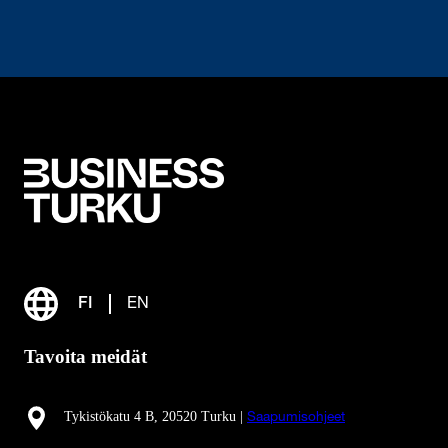
FI
EN
Tavoita meidät
Tykistökatu 4 B, 20520 Turku |
Saapumisohjeet