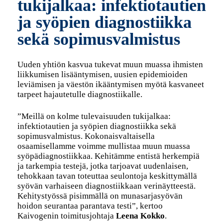
tukijalkaa: infektiotautien
ja syöpien diagnostiikka
sekä sopimusvalmistus
Uuden yhtiön kasvua tukevat muun muassa ihmisten
liikkumisen lisääntymisen, uusien epidemioiden
leviämisen ja väestön ikääntymisen myötä kasvaneet
tarpeet hajautetulle diagnostiikalle.
”Meillä on kolme tulevaisuuden tukijalkaa:
infektiotautien ja syöpien diagnostiikka sekä
sopimusvalmistus. ​Kokonaisvaltaisella
osaamisellamme voimme mullistaa muun muassa
syöpädiagnostiikkaa. Kehitämme entistä herkempiä
ja tarkempia testejä, jotka tarjoavat uudenlaisen,
tehokkaan tavan toteuttaa seulontoja keskittymällä
syövän varhaiseen diagnostiikkaan verinäytteestä.
Kehitystyössä pisimmällä on munasarjasyövän
hoidon seurantaa parantava testi”, kertoo
Kaivogenin toimitusjohtaja
Leena Kokko
.