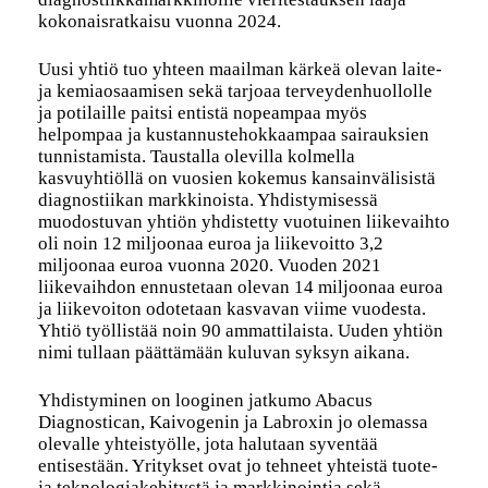
kokonaisratkaisu vuonna 2024.
Uusi yhtiö tuo yhteen maailman kärkeä olevan laite-
ja kemiaosaamisen sekä tarjoaa terveydenhuollolle
ja potilaille paitsi entistä nopeampaa myös
helpompaa ja kustannustehokkaampaa sairauksien
tunnistamista. Taustalla olevilla kolmella
kasvuyhtiöllä on vuosien kokemus kansainvälisistä
diagnostiikan markkinoista. Yhdistymisessä
muodostuvan yhtiön yhdistetty vuotuinen liikevaihto
oli noin 12 miljoonaa euroa ja liikevoitto 3,2
miljoonaa euroa vuonna 2020. Vuoden 2021
liikevaihdon ennustetaan olevan 14 miljoonaa euroa
ja liikevoiton odotetaan kasvavan viime vuodesta.
Yhtiö työllistää noin 90 ammattilaista. Uuden yhtiön
nimi tullaan päättämään kuluvan syksyn aikana.
Yhdistyminen on looginen jatkumo Abacus
Diagnostican, Kaivogenin ja Labroxin jo olemassa
olevalle yhteistyölle, jota halutaan syventää
entisestään. Yritykset ovat jo tehneet yhteistä tuote-
ja teknologiakehitystä ja markkinointia sekä