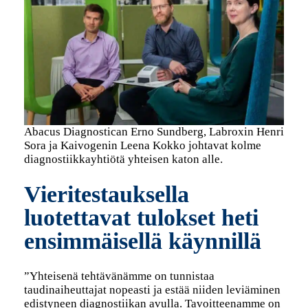
Abacus Diagnostican Erno Sundberg, Labroxin Henri
Sora ja Kaivogenin Leena Kokko johtavat kolme
diagnostiikkayhtiötä yhteisen katon alle.
Vieritestauksella
luotettavat tulokset heti
ensimmäisellä käynnillä
”Yhteisenä tehtävänämme on tunnistaa
taudinaiheuttajat nopeasti ja estää niiden leviäminen
edistyneen diagnostiikan avulla. Tavoitteenamme on