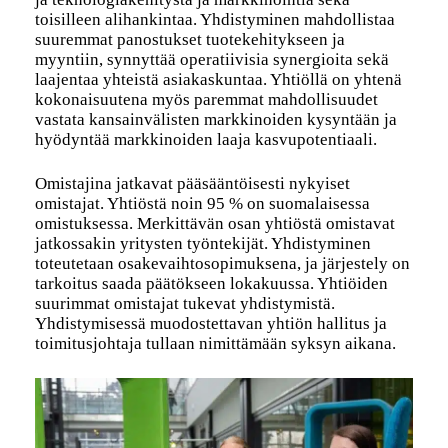
toisilleen alihankintaa. Yhdistyminen mahdollistaa
suuremmat panostukset tuotekehitykseen ja
myyntiin, synnyttää operatiivisia synergioita sekä
laajentaa yhteistä asiakaskuntaa. Yhtiöllä on yhtenä
kokonaisuutena myös paremmat mahdollisuudet
vastata kansainvälisten markkinoiden kysyntään ja
hyödyntää markkinoiden laaja kasvupotentiaali.
Omistajina jatkavat pääsääntöisesti nykyiset
omistajat. Yhtiöstä noin 95 % on suomalaisessa
omistuksessa. Merkittävän osan yhtiöstä omistavat
jatkossakin yritysten työntekijät. Yhdistyminen
toteutetaan osakevaihtosopimuksena, ja järjestely on
tarkoitus saada päätökseen lokakuussa. Yhtiöiden
suurimmat omistajat tukevat yhdistymistä.
Yhdistymisessä muodostettavan yhtiön hallitus ja
toimitusjohtaja tullaan nimittämään syksyn aikana.