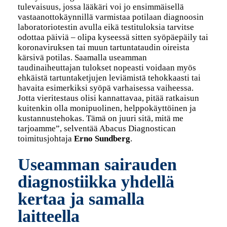
tulevaisuus, jossa lääkäri voi jo ensimmäisellä
vastaanottokäynnillä varmistaa potilaan diagnoosin
laboratoriotestin avulla eikä testituloksia tarvitse
odottaa päiviä – olipa kyseessä sitten syöpäepäily tai
koronaviruksen tai muun tartuntataudin oireista
kärsivä potilas. Saamalla useamman
taudinaiheuttajan tulokset nopeasti voidaan myös
ehkäistä tartuntaketjujen leviämistä tehokkaasti tai
havaita esimerkiksi syöpä varhaisessa vaiheessa.
Jotta vieritestaus olisi kannattavaa, pitää ratkaisun
kuitenkin olla monipuolinen, helppokäyttöinen ja
kustannustehokas. Tämä on juuri sitä, mitä me
tarjoamme”, selventää Abacus Diagnostican
toimitusjohtaja
Erno Sundberg
.
Useamman sairauden
diagnostiikka yhdellä
kertaa ja samalla
laitteella