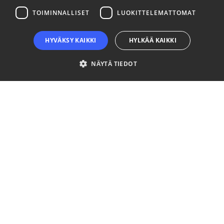
TOIMINNALLISET
LUOKITTELEMATTOMAT
HYVÄKSY KAIKKI
HYLKÄÄ KAIKKI
NÄYTÄ TIEDOT
Ehdottomasti välttämättömät
Suorituskyvylliset
Kohdentavat
Toiminnalliset
Luokittelemattomat
Ehdottomasti välttämättömät evästeet mahdollistavat verkkosivuston
perustoiminnot, kuten käyttäjän kirjautumisen ja tilinhallinnan. Sivustoa ei
voida käyttää oikein ilman ehdottoman välttämättömiä evästeitä.
Palveluntarjoaja
Nimi
Päättymisaika
Kuvaus
/ Verkkotunnus
__cf_bm
29 minuuttia
This coo
Cloudflare Inc.
57 sekuntia
is used t
.niinaratsula.com
distingui
between
humans