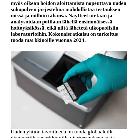
myös oikean hoidon aloittamista nopeuttava uuden
sukupolven järjestelmä mahdollistaa testauksen
missä ja milloin tahansa. Näytteet otetaan ja
analysoidaan potilaan lähellä ensimmäisessä
hoitoyksikössä, eikä niitä lähetetä ulkopuolisiin
laboratorioihin. Kokonaisratkaisu on tarkoitus
tuoda markkinoille vuonna 2024.
Uuden yhtiön tavoitteena on tuoda globaaleille
diagnostiikkamarkkinoille vieritestauksen laaja