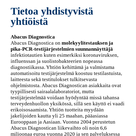
Tietoa yhdistyvistä
yhtiöistä
Abacus Diagnostica
Abacus Diagnostica on
molekyylitestauksen ja
pika-PCR-testijärjestelmien suunnannäyttäjä
infektiotautien kuten esimerkiksi koronaviruksen,
influenssan ja suolistobakteerien nopeassa
diagnostiikassa. Yhtiön kehittämä ja valmistama
automatisoitu testijärjestelmä koostuu testilastuista,
laitteesta sekä testitulokset tulkitsevasta
ohjelmistosta. Abacus Diagnostican asiakkaita ovat
tyypillisesti sairaalalaboratoriot, mutta
testijärjestelmää voidaan hyödyntää missä tahansa
terveydenhuollon yksikössä, sillä sen käyttö ei vaadi
erikoisosaamista. Yhtiön tuotteita myydään
jakelijoiden kautta yli 25 maahan, pääasiassa
Eurooppaan ja Aasiaan. Vuonna 2004 perustetun
Abacus Diagnostican liikevaihto oli noin 6,6
miljoonaa euroa vuonna 2020 ja sen palveluksessa