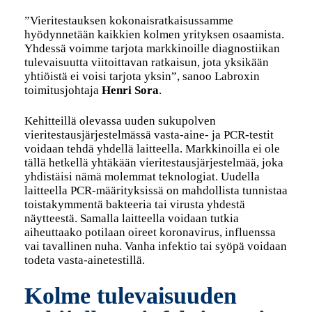
”Vieritestauksen kokonaisratkaisussamme
hyödynnetään kaikkien kolmen yrityksen osaamista.
Yhdessä voimme tarjota markkinoille diagnostiikan
tulevaisuutta viitoittavan ratkaisun, jota yksikään
yhtiöistä ei voisi tarjota yksin”, sanoo Labroxin
toimitusjohtaja
Henri Sora
.
Kehitteillä olevassa uuden sukupolven
vieritestausjärjestelmässä vasta-aine- ja PCR-testit
voidaan tehdä yhdellä laitteella. Markkinoilla ei ole
tällä hetkellä yhtäkään vieritestausjärjestelmää, joka
yhdistäisi nämä molemmat teknologiat. Uudella
laitteella PCR-määrityksissä on mahdollista tunnistaa
toistakymmentä bakteeria tai virusta yhdestä
näytteestä. Samalla laitteella voidaan tutkia
aiheuttaako potilaan oireet koronavirus, influenssa
vai tavallinen nuha. Vanha infektio tai syöpä voidaan
todeta vasta-ainetestillä.
Kolme tulevaisuuden