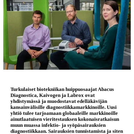
Turkulaiset biotekniikan huippuosaajat Abacus
Diagnostica, Kaivogen ja Labrox ovat
yhdistymässä ja muodostavat edelläkävijän
kansainvälisille diagnostiikkamarkkinoille. Uusi
yhtiö tulee tarjoamaan globaaleille markkinoille
ainutlaatuisen vieritestauksen kokonaisratkaisun
muun muassa infektio- ja syöpäsairauksien
diagnostiikkaan. Sairauksien tunnistamista ja siten