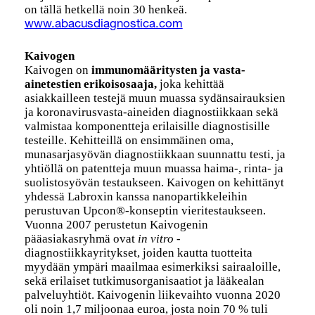
on tällä hetkellä noin 30 henkeä.
www.abacusdiagnostica.com
Kaivogen
Kaivogen on
immunomääritysten ja vasta-
ainetestien erikoisosaaja,
joka kehittää
asiakkailleen testejä muun muassa sydänsairauksien
ja koronavirusvasta-aineiden diagnostiikkaan sekä
valmistaa komponentteja erilaisille diagnostisille
testeille. Kehitteillä on ensimmäinen oma,
munasarjasyövän diagnostiikkaan suunnattu testi, ja
yhtiöllä on patentteja muun muassa haima-, rinta- ja
suolistosyövän testaukseen. Kaivogen on kehittänyt
yhdessä Labroxin kanssa nanopartikkeleihin
perustuvan Upcon®-konseptin vieritestaukseen.
Vuonna 2007 perustetun Kaivogenin
pääasiakasryhmä ovat
in vitro
-
diagnostiikkayritykset, joiden kautta tuotteita
myydään ympäri maailmaa esimerkiksi sairaaloille,
sekä erilaiset tutkimusorganisaatiot ja lääkealan
palveluyhtiöt​. Kaivogenin liikevaihto vuonna 2020
oli noin 1,7 miljoonaa euroa, josta noin 70 % tuli