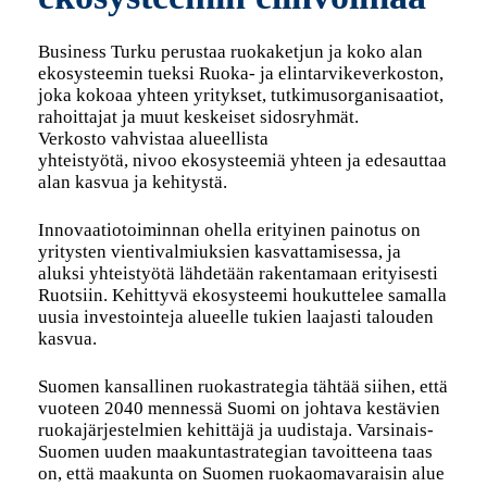
Business Turku perustaa ruokaketjun ja koko alan
ekosysteemin tueksi Ruoka- ja elintarvikeverkoston,
joka kokoaa yhteen yritykset, tutkimusorganisaatiot,
rahoittajat ja muut keskeiset sidosryhmät.
Verkosto vahvistaa alueellista
yhteistyötä, nivoo ekosysteemiä yhteen ja edesauttaa
alan kasvua ja kehitystä.
Innovaatiotoiminnan ohella erityinen painotus on
yritysten vientivalmiuksien kasvattamisessa, ja
aluksi yhteistyötä lähdetään rakentamaan erityisesti
Ruotsiin. Kehittyvä ekosysteemi houkuttelee samalla
uusia investointeja alueelle tukien laajasti talouden
kasvua.
Suomen kansallinen ruokastrategia tähtää siihen, että
vuoteen 2040 mennessä Suomi on johtava kestävien
ruokajärjestelmien kehittäjä ja uudistaja. Varsinais-
Suomen uuden maakuntastrategian tavoitteena taas
on, että maakunta on Suomen ruokaomavaraisin alue