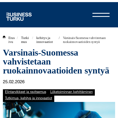
Siirry
sisältöön
Etus
/
Tutki
/
kehitys ja
/
Varsinais-Suomessa vahvistetaan
ivu
mus
innovaatiot
ruokainnovaatioiden syntyä
Varsinais-Suomessa
vahvistetaan
ruokainnovaatioiden syntyä
25.02.2026
Elintarvikkeet ja ravitsemus
Liiketoiminnan kehittäminen
Tutkimus, kehitys ja innovaatiot