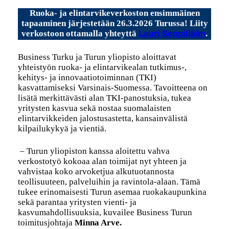
Ruoka- ja elintarvikeverkoston ensimmäinen
tapaaminen järjestetään 26.3.2026 Turussa! Liity
verkostoon ottamalla yhteyttä
.
Lauri Seppälään
Business Turku ja Turun yliopisto aloittavat
yhteistyön ruoka- ja elintarvikealan tutkimus-,
kehitys- ja innovaatiotoiminnan (TKI)
kasvattamiseksi Varsinais-Suomessa. Tavoitteena on
lisätä merkittävästi alan TKI-panostuksia, tukea
yritysten kasvua sekä nostaa suomalaisten
elintarvikkeiden jalostusastetta, kansainvälistä
kilpailukykyä ja vientiä.
– Turun yliopiston kanssa aloitettu vahva
verkostotyö kokoaa alan toimijat nyt yhteen ja
vahvistaa koko arvoketjua alkutuotannosta
teollisuuteen, palveluihin ja ravintola-alaan. Tämä
tukee erinomaisesti Turun asemaa ruokakaupunkina
sekä parantaa yritysten vienti- ja
kasvumahdollisuuksia, kuvailee Business Turun
toimitusjohtaja
Minna Arve.