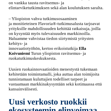
on vankka tausta ravitsemus- ja
elintarviketutkimuksen sekä alan koulutuksen saralta.
– Yliopiston vahva tutkimusosaaminen
ja monitieteinen Flavoria®-tutkimusalusta tarjoavat
yrityksille mahdollisuuden kehittää ratkaisuja, joilla
on kysyntää myös tulevaisuuden markkinoilla.
Haluamme vahvistaa tiedon siirtymistä yritysten
kehitys- ja
innovaatiotyöhön, kertoo erikoistutkija
Ella
Koivuniemi
Turun yliopiston ravitsemus- ja
ruokatutkimuskeskuksesta.
Uusien ruokainnovaatioiden menestystä tukemaan
kehitetään toimintamalli, joka auttaa alan toimijoita
tunnistamaan kuluttajien todelliset tarpeet ja
vastaamaan markkinakysyntään sekä kotimaassa että
kansainvälisesti.
Uusi verkosto ruokkii
ekosysteemin elinvoimaa