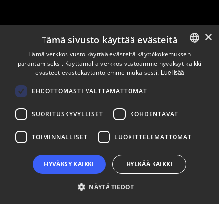
×
Tämä sivusto käyttää evästeitä
Pysy ajan tasalla
Tämä verkkosivusto käyttää evästeitä käyttökokemuksen
parantamiseksi. Käyttämällä verkkosivustoamme hyväksyt kaikki
ENGLISH
evästeet evästekäytäntöjemme mukaisesti.
Lue lisää
Tilaa uutiskirjeemme
FINNISH
Seuraa meitä
EHDOTTOMASTI VÄLTTÄMÄTTÖMÄT
SUORITUSKYVYLLISET
KOHDENTAVAT
LinkedIn
Facebook
Instagram
TOIMINNALLISET
LUOKITTELEMATTOMAT
HYVÄKSY KAIKKI
HYLKÄÄ KAIKKI
NÄYTÄ TIEDOT