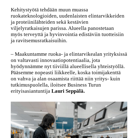
Kehitystyötä tehdään muun muassa
ruokateknologioiden, uudenlaisten elintarvikkeiden
ja proteiinilähteiden sekä kestävien
viljelyratkaisujen parissa. Alueella panostetaan
myös terveyttä ja hyvinvointia edistäviin tuotteisiin
ja ravitsemusratkaisuihin.
– Maakuntamme ruoka- ja elintarvikealan yrityksissä
on valtavasti innovaatiopotentiaalia, jota
hyödynnämme nyt tiiviillä alueellisella yhteistyöllä.
Pääsemme nopeasti liikkeelle, koska toimijakenttä
on vahva ja alan osaamista riittää niin yritys- kuin
tutkimuspuolella, iloitsee Business Turun
erityisasiantuntija
Lauri Seppälä.