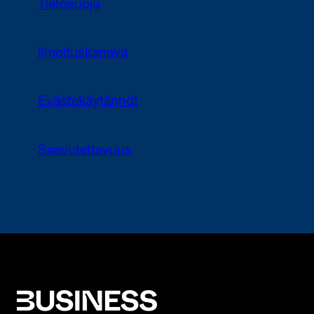
Tietosuoja
Ilmoituskanava
Evästekäytännöt
Saavutettavuus