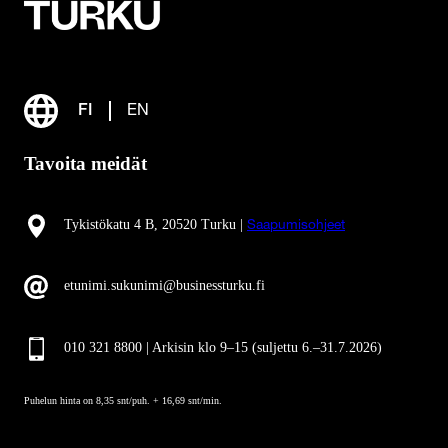
FI
EN
Tavoita meidät
Tykistökatu 4 B, 20520 Turku |
Saapumisohjeet
etunimi.sukunimi@businessturku.fi
010 321 8800 | Arkisin klo 9
–
15 (suljettu 6.–31.7.2026)
Puhelun hinta on 8,35 snt/puh. + 16,69 snt/min.