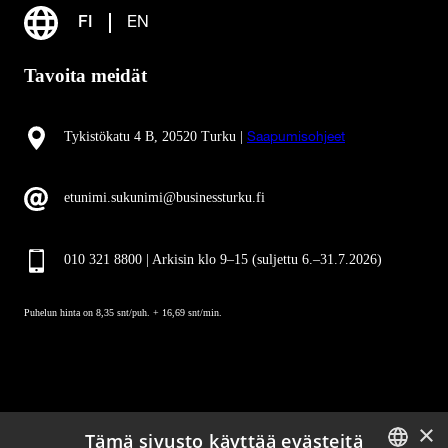
FI
EN
Tavoita meidät
Tykistökatu 4 B, 20520 Turku |
Saapumisohjeet
etunimi.sukunimi@businessturku.fi
010 321 8800 | Arkisin klo 9
–
15 (suljettu 6.–31.7.2026)
Puhelun hinta on 8,35 snt/puh. + 16,69 snt/min.
×
Tämä sivusto käyttää evästeitä