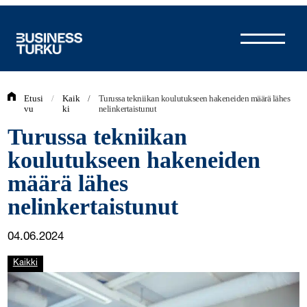
Siirry
sisältöön
Etusi
/
Kaik
/
Turussa tekniikan koulutukseen hakeneiden määrä lähes
vu
ki
nelinkertaistunut
Turussa tekniikan
koulutukseen hakeneiden
määrä lähes
nelinkertaistunut
04.06.2024
Kaikki