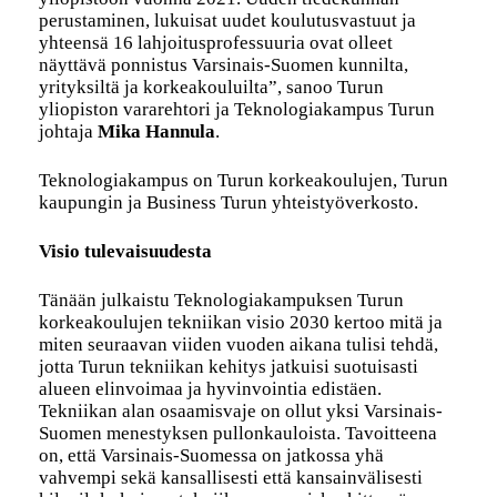
perustaminen, lukuisat uudet koulutusvastuut ja
yhteensä 16 lahjoitusprofessuuria ovat olleet
näyttävä ponnistus Varsinais-Suomen kunnilta,
yrityksiltä ja korkeakouluilta”, sanoo Turun
yliopiston vararehtori ja Teknologiakampus Turun
johtaja
Mika Hannula
.
Teknologiakampus on Turun korkeakoulujen, Turun
kaupungin ja Business Turun yhteistyöverkosto.
Visio tulevaisuudesta
Tänään julkaistu Teknologiakampuksen Turun
korkeakoulujen tekniikan visio 2030 kertoo mitä ja
miten seuraavan viiden vuoden aikana tulisi tehdä,
jotta Turun tekniikan kehitys jatkuisi suotuisasti
alueen elinvoimaa ja hyvinvointia edistäen.
Tekniikan alan osaamisvaje on ollut yksi Varsinais-
Suomen menestyksen pullonkauloista. Tavoitteena
on, että Varsinais-Suomessa on jatkossa yhä
vahvempi sekä kansallisesti että kansainvälisesti