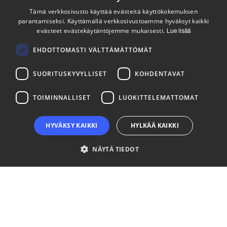
Pysy ajan tasalla
Tämä verkkosivusto käyttää evästeitä käyttökokemuksen
parantamiseksi. Käyttämällä verkkosivustoamme hyväksyt kaikki
ENGLISH
evästeet evästekäytäntöjemme mukaisesti.
Lue lisää
Tilaa uutiskirjeemme
FINNISH
Seuraa meitä
EHDOTTOMASTI VÄLTTÄMÄTTÖMÄT
SUORITUSKYVYLLISET
KOHDENTAVAT
LinkedIn
Facebook
Instagram
TOIMINNALLISET
LUOKITTELEMATTOMAT
HYVÄKSY KAIKKI
HYLKÄÄ KAIKKI
NÄYTÄ TIEDOT
Ehdottomasti välttämättömät
Suorituskyvylliset
Kohdentavat
Toiminnalliset
Luokittelemattomat
Ehdottomasti välttämättömät evästeet mahdollistavat verkkosivuston