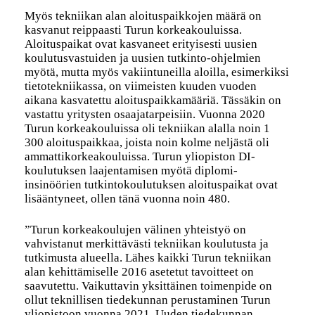
Myös tekniikan alan aloituspaikkojen määrä on
kasvanut reippaasti Turun korkeakouluissa.
Aloituspaikat ovat kasvaneet erityisesti uusien
koulutusvastuiden ja uusien tutkinto-ohjelmien
myötä, mutta myös vakiintuneilla aloilla, esimerkiksi
tietotekniikassa, on viimeisten kuuden vuoden
aikana kasvatettu aloituspaikkamääriä. Tässäkin on
vastattu yritysten osaajatarpeisiin. Vuonna 2020
Turun korkeakouluissa oli tekniikan alalla noin 1
300 aloituspaikkaa, joista noin kolme neljästä oli
ammattikorkeakouluissa. Turun yliopiston DI-
koulutuksen laajentamisen myötä diplomi-
insinöörien tutkintokoulutuksen aloituspaikat ovat
lisääntyneet, ollen tänä vuonna noin 480.
”Turun korkeakoulujen välinen yhteistyö on
vahvistanut merkittävästi tekniikan koulutusta ja
tutkimusta alueella. Lähes kaikki Turun tekniikan
alan kehittämiselle 2016 asetetut tavoitteet on
saavutettu. Vaikuttavin yksittäinen toimenpide on
ollut teknillisen tiedekunnan perustaminen Turun
yliopistoon vuonna 2021. Uuden tiedekunnan