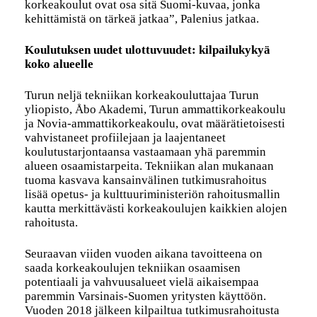
korkeakoulut ovat osa sitä Suomi-kuvaa, jonka
kehittämistä on tärkeä jatkaa”, Palenius jatkaa.
Koulutuksen uudet ulottuvuudet: kilpailukykyä
koko alueelle
Turun neljä tekniikan korkeakouluttajaa Turun
yliopisto, Åbo Akademi, Turun ammattikorkeakoulu
ja Novia-ammattikorkeakoulu, ovat määrätietoisesti
vahvistaneet profiilejaan ja laajentaneet
koulutustarjontaansa vastaamaan yhä paremmin
alueen osaamistarpeita. Tekniikan alan mukanaan
tuoma kasvava kansainvälinen tutkimusrahoitus
lisää opetus- ja kulttuuriministeriön rahoitusmallin
kautta merkittävästi korkeakoulujen kaikkien alojen
rahoitusta.
Seuraavan viiden vuoden aikana tavoitteena on
saada korkeakoulujen tekniikan osaamisen
potentiaali ja vahvuusalueet vielä aikaisempaa
paremmin Varsinais-Suomen yritysten käyttöön.
Vuoden 2018 jälkeen kilpailtua tutkimusrahoitusta