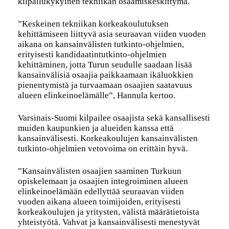
kilpailukykyinen tekniikan osaamiskeskittymä.
”Keskeinen tekniikan korkeakoulutuksen
kehittämiseen liittyvä asia seuraavan viiden vuoden
aikana on kansainvälisten tutkinto-ohjelmien,
erityisesti kandidaatintutkinto-ohjelmien
kehittäminen, jotta Turun seudulle saadaan lisää
kansainvälisiä osaajia paikkaamaan ikäluokkien
pienentymistä ja turvaamaan osaajien saatavuus
alueen elinkeinoelämälle”, Hannula kertoo.
Varsinais-Suomi kilpailee osaajista sekä kansallisesti
muiden kaupunkien ja alueiden kanssa että
kansainvälisesti. Korkeakoulujen kansainvälisten
tutkinto-ohjelmien vetovoima on erittäin hyvä.
”Kansainvälisten osaajien saaminen Turkuun
opiskelemaan ja osaajien integroiminen alueen
elinkeinoelämään edellyttää seuraavan viiden
vuoden aikana alueen toimijoiden, erityisesti
korkeakoulujen ja yritysten, välistä määrätietoista
yhteistyötä. Vahvat ja kansainvälisesti menestyvät