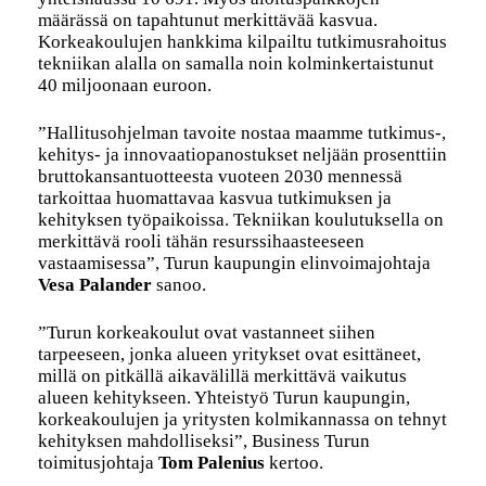
määrässä on tapahtunut merkittävää kasvua.
Korkeakoulujen hankkima kilpailtu tutkimusrahoitus
tekniikan alalla on samalla noin kolminkertaistunut
40 miljoonaan euroon.
”Hallitusohjelman tavoite nostaa maamme tutkimus-,
kehitys- ja innovaatiopanostukset neljään prosenttiin
bruttokansantuotteesta vuoteen 2030 mennessä
tarkoittaa huomattavaa kasvua tutkimuksen ja
kehityksen työpaikoissa. Tekniikan koulutuksella on
merkittävä rooli tähän resurssihaasteeseen
vastaamisessa”, Turun kaupungin elinvoimajohtaja
Vesa Palander
sanoo.
”Turun korkeakoulut ovat vastanneet siihen
tarpeeseen, jonka alueen yritykset ovat esittäneet,
millä on pitkällä aikavälillä merkittävä vaikutus
alueen kehitykseen. Yhteistyö Turun kaupungin,
korkeakoulujen ja yritysten kolmikannassa on tehnyt
kehityksen mahdolliseksi”, Business Turun
toimitusjohtaja
Tom Palenius
kertoo.