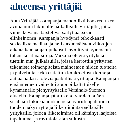
alueensa yrittäjiä
Auta Yrittäjää -kampanja mahdollisti konkreettisen
avunannon lukuisille paikallisille yrittäjille, jotka
viime keväänä taistelivat säilyttääkseen
elinkeinonsa. Kampanja hyödynsi tehokkaasti
sosiaalista mediaa, ja heti ensimmäisten viikkojen
aikana kampanjan julkaisut tavoittivat kymmeniä
tuhansia silmäpareja. Mukana olevia yrityksiä
tuettiin mm. julkaisuilla, joissa kerrottiin yritysten
tekemistä toimenpiteistä mainostaen niiden tuotteita
ja palveluita, sekä esiteltiin konkreettisia keinoja
auttaa hädässä olevia paikallisia yrittäjiä. Kampanjan
ensimmäinen vaihe toi apua pitkälti toiselle
kymmenelle pienyritykselle Varsinais-Suomen
alueella. Kampanja jatkui koko vuoden pitäen
sisällään lukuisia uudenlaisia hybriditapahtumia
tuoden näkyvyyttä ja liiketoimintaa sellaisille
yrityksille, joiden liiketoiminta oli kärsinyt laajoista
tapahtuma- ja ravintola-alan suluista.