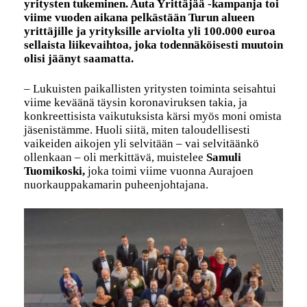
yritysten tukeminen. Auta Yrittäjää -kampanja toi
viime vuoden aikana pelkästään Turun alueen
yrittäjille ja yrityksille arviolta yli 100.000 euroa
sellaista liikevaihtoa, joka todennäköisesti muutoin
olisi jäänyt saamatta.
– Lukuisten paikallisten yritysten toiminta seisahtui
viime keväänä täysin koronaviruksen takia, ja
konkreettisista vaikutuksista kärsi myös moni omista
jäsenistämme. Huoli siitä, miten taloudellisesti
vaikeiden aikojen yli selvitään – vai selvitäänkö
ollenkaan – oli merkittävä, muistelee
Samuli
Tuomikoski,
joka toimi viime vuonna Aurajoen
nuorkauppakamarin puheenjohtajana.