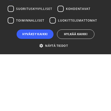
SUORITUSKYVYLLISET
KOHDENTAVAT
LinkedIn
Facebook
Instagram
TOIMINNALLISET
LUOKITTELEMATTOMAT
HYVÄKSY KAIKKI
HYLKÄÄ KAIKKI
NÄYTÄ TIEDOT
Ehdottomasti välttämättömät
Suorituskyvylliset
Kohdentavat
Toiminnalliset
Luokittelemattomat
Ehdottomasti välttämättömät evästeet mahdollistavat verkkosivuston
perustoiminnot, kuten käyttäjän kirjautumisen ja tilinhallinnan. Sivustoa ei
voida käyttää oikein ilman ehdottoman välttämättömiä evästeitä.
Palveluntarjoaja
Nimi
Päättymisaika
Kuvaus
/ Verkkotunnus
__cf_bm
29 minuuttia
This coo
Cloudflare Inc.