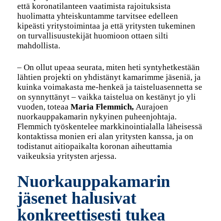
että koronatilanteen vaatimista rajoituksista
huolimatta yhteiskuntamme tarvitsee edelleen
kipeästi yritystoimintaa ja että yritysten tukeminen
on turvallisuustekijät huomioon ottaen silti
mahdollista.
– On ollut upeaa seurata, miten heti syntyhetkestään
lähtien projekti on yhdistänyt kamarimme jäseniä, ja
kuinka voimakasta me-henkeä ja taisteluasennetta se
on synnyttänyt – vaikka taistelua on kestänyt jo yli
vuoden, toteaa
Maria Flemmich,
Aurajoen
nuorkauppakamarin nykyinen puheenjohtaja.
Flemmich työskentelee markkinointialalla läheisessä
kontaktissa monien eri alan yritysten kanssa, ja on
todistanut aitiopaikalta koronan aiheuttamia
vaikeuksia yritysten arjessa.
Nuorkauppakamarin
jäsenet halusivat
konkreettisesti tukea