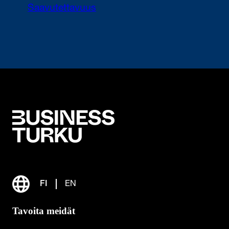
Saavutettavuus
FI
EN
Tavoita meidät