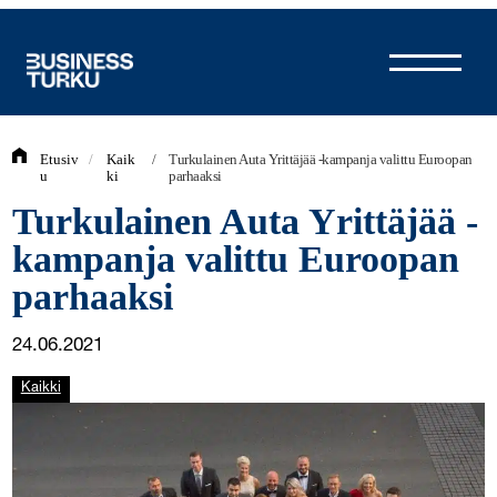
Siirry
sisältöön
Etusiv
/
Kaik
/
Turkulainen Auta Yrittäjää -kampanja valittu Euroopan
u
ki
parhaaksi
Turkulainen Auta Yrittäjää -
kampanja valittu Euroopan
parhaaksi
24.06.2021
Kaikki