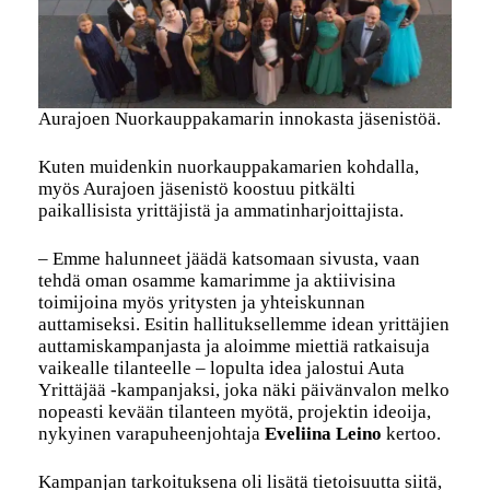
Aurajoen Nuorkauppakamarin innokasta jäsenistöä.
Kuten muidenkin nuorkauppakamarien kohdalla,
myös Aurajoen jäsenistö koostuu pitkälti
paikallisista yrittäjistä ja ammatinharjoittajista.
– Emme halunneet jäädä katsomaan sivusta, vaan
tehdä oman osamme kamarimme ja aktiivisina
toimijoina myös yritysten ja yhteiskunnan
auttamiseksi. Esitin hallituksellemme idean yrittäjien
auttamiskampanjasta ja aloimme miettiä ratkaisuja
vaikealle tilanteelle – lopulta idea jalostui Auta
Yrittäjää -kampanjaksi, joka näki päivänvalon melko
nopeasti kevään tilanteen myötä, projektin ideoija,
nykyinen varapuheenjohtaja
Eveliina Leino
kertoo.
Kampanjan tarkoituksena oli lisätä tietoisuutta siitä,