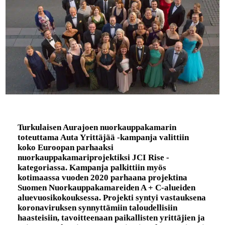
Turkulaisen Aurajoen nuorkauppakamarin
toteuttama Auta Yrittäjää -kampanja valittiin
koko Euroopan parhaaksi
nuorkauppakamariprojektiksi JCI Rise -
kategoriassa. Kampanja palkittiin myös
kotimaassa vuoden 2020 parhaana projektina
Suomen Nuorkauppakamareiden A + C-alueiden
aluevuosikokouksessa. Projekti syntyi vastauksena
koronaviruksen synnyttämiin taloudellisiin
haasteisiin, tavoitteenaan paikallisten yrittäjien ja