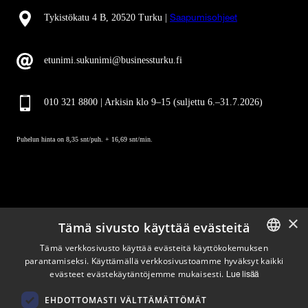
Tykistökatu 4 B, 20520 Turku |
Saapumisohjeet
etunimi.sukunimi@businessturku.fi
010 321 8800 | Arkisin klo 9
–
15 (suljettu 6.–31.7.2026)
Puhelun hinta on 8,35 snt/puh. + 16,69 snt/min.
×
Tämä sivusto käyttää evästeitä
Pysy ajan tasalla
Tämä verkkosivusto käyttää evästeitä käyttökokemuksen
parantamiseksi. Käyttämällä verkkosivustoamme hyväksyt kaikki
ENGLISH
evästeet evästekäytäntöjemme mukaisesti.
Tilaa uutiskirjeemme
Lue lisää
FINNISH
Seuraa meitä
EHDOTTOMASTI VÄLTTÄMÄTTÖMÄT