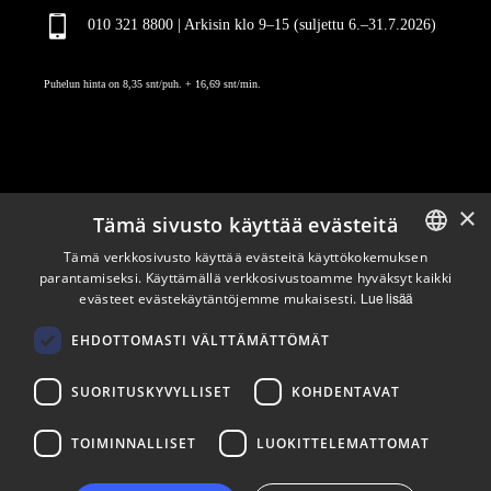
010 321 8800 | Arkisin klo 9
–
15 (suljettu 6.–31.7.2026)
Puhelun hinta on 8,35 snt/puh. + 16,69 snt/min.
×
Tämä sivusto käyttää evästeitä
Pysy ajan tasalla
Tämä verkkosivusto käyttää evästeitä käyttökokemuksen
parantamiseksi. Käyttämällä verkkosivustoamme hyväksyt kaikki
ENGLISH
evästeet evästekäytäntöjemme mukaisesti.
Tilaa uutiskirjeemme
Lue lisää
FINNISH
Seuraa meitä
EHDOTTOMASTI VÄLTTÄMÄTTÖMÄT
SUORITUSKYVYLLISET
KOHDENTAVAT
LinkedIn
Facebook
Instagram
TOIMINNALLISET
LUOKITTELEMATTOMAT