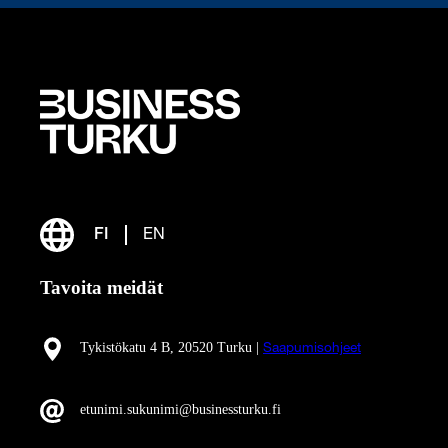
FI
EN
Tavoita meidät
Tykistökatu 4 B, 20520 Turku |
Saapumisohjeet
etunimi.sukunimi@businessturku.fi