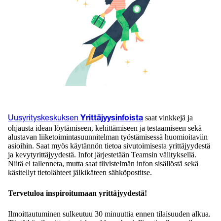
saat vinkkejä ja
Uusyrityskeskuksen
Yrittäjyysinfoista
ohjausta idean löytämiseen, kehittämiseen ja testaamiseen sekä
alustavan liiketoimintasuunnitelman työstämisessä huomioitaviin
asioihin. Saat myös käytännön tietoa sivutoimisesta yrittäjyydestä
ja kevytyrittäjyydestä. Infot järjestetään Teamsin välityksellä.
Niitä ei tallenneta, mutta saat tiivistelmän infon sisällöstä sekä
käsitellyt tietolähteet jälkikäteen sähköpostitse.
Tervetuloa inspiroitumaan yrittäjyydestä!
Ilmoittautuminen sulkeutuu 30 minuuttia ennen tilaisuuden alkua.