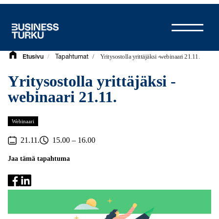
Siirry
sisältöön
/
/
Yritysostolla yrittäjäksi -webinaari 21.11.
Etusivu
Tapahtumat
Yritysostolla yrittäjäksi -
webinaari 21.11.
Webinaari
21.11.
15.00 – 16.00
Jaa tämä tapahtuma