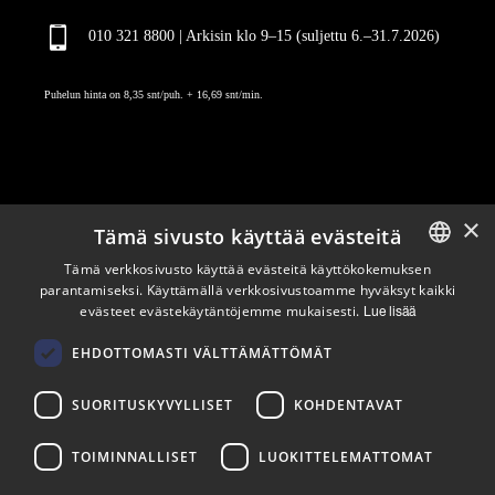
010 321 8800 | Arkisin klo 9
–
15 (suljettu 6.–31.7.2026)
Puhelun hinta on 8,35 snt/puh. + 16,69 snt/min.
×
Tämä sivusto käyttää evästeitä
Pysy ajan tasalla
Tämä verkkosivusto käyttää evästeitä käyttökokemuksen
parantamiseksi. Käyttämällä verkkosivustoamme hyväksyt kaikki
ENGLISH
evästeet evästekäytäntöjemme mukaisesti.
Lue lisää
Tilaa uutiskirjeemme
FINNISH
Seuraa meitä
EHDOTTOMASTI VÄLTTÄMÄTTÖMÄT
SUORITUSKYVYLLISET
KOHDENTAVAT
LinkedIn
Facebook
Instagram
TOIMINNALLISET
LUOKITTELEMATTOMAT