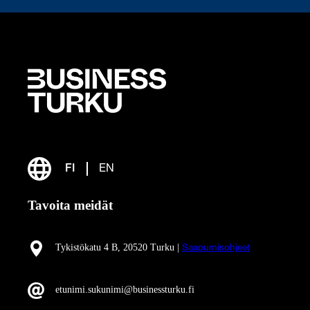
FI
EN
Tavoita meidät
Tykistökatu 4 B, 20520 Turku |
Saapumisohjeet
etunimi.sukunimi@businessturku.fi