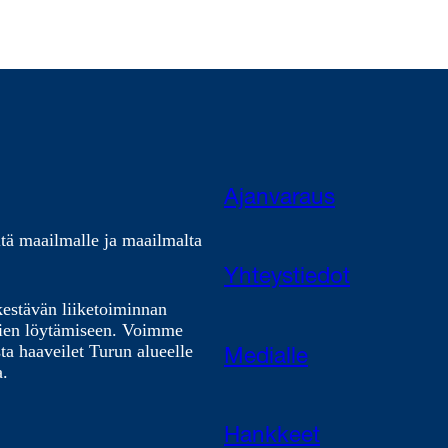
Ajanvaraus
tä maailmalle ja maailmalta
Yhteystiedot
kestävän liiketoiminnan
nien löytämiseen. Voimme
ta haaveilet Turun alueelle
Medialle
a.
Hankkeet