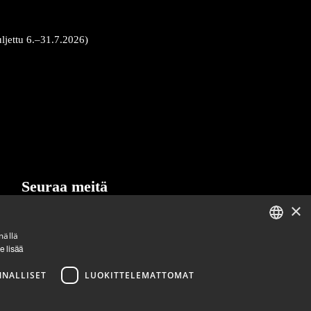
uljettu 6.–31.7.2026)
Seuraa meitä
×
LinkedIn
Facebook
Instagram
mällä
ENGLISH
e lisää
FINNISH
NNALLISET
LUOKITTELEMATTOMAT