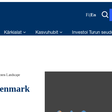
Fi
|
En
Kärkialat
Kasvuhubit
Investoi Turun seud
ess Landscape
Denmark