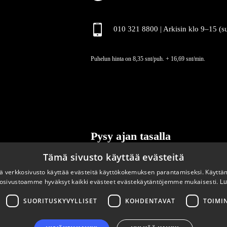
010 321 8800 | Arkisin klo 9
–
15 (s
Puhelun hinta on 8,35 snt/puh. + 16,69 snt/min.
Pysy ajan tasalla
Tämä sivusto käyttää evästeitä
Tilaa uutiskirjeemme
 verkkosivusto käyttää evästeitä käyttökokemuksen parantamiseksi. Käyttä
osivustoamme hyväksyt kaikki evästeet evästekäytäntöjemme mukaisesti.
Lu
SUORITUSKYVYLLISET
KOHDENTAVAT
TOIMI