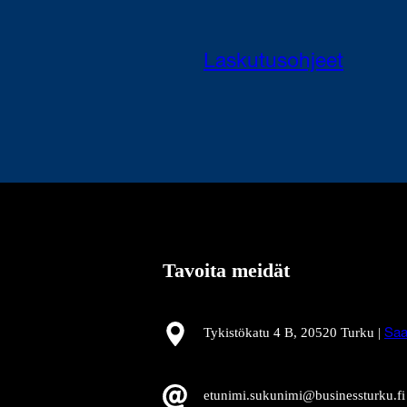
Laskutusohjeet
Tavoita meidät
Tykistökatu 4 B, 20520 Turku |
Saa
etunimi.sukunimi@businessturku.fi