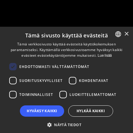
×
Tämä sivusto käyttää evästeitä
Pysy ajan tasalla
Tämä verkkosivusto käyttää evästeitä käyttökokemuksen
parantamiseksi. Käyttämällä verkkosivustoamme hyväksyt kaikki
ENGLISH
evästeet evästekäytäntöjemme mukaisesti.
Lue lisää
Tilaa uutiskirjeemme
FINNISH
Seuraa meitä
EHDOTTOMASTI VÄLTTÄMÄTTÖMÄT
SUORITUSKYVYLLISET
KOHDENTAVAT
LinkedIn
Facebook
Instagram
TOIMINNALLISET
LUOKITTELEMATTOMAT
HYVÄKSY KAIKKI
HYLKÄÄ KAIKKI
NÄYTÄ TIEDOT