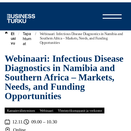
Siirry
sisältöön
/
/
Webinaari: Infectious Disease Diagnostics in Namibia and
Et
Tapa
Southern Africa – Markets, Needs, and Funding
usi
htum
Opportunities
vu
at
Webinaari: Infectious Disease
Diagnostics in Namibia and
Southern Africa – Markets,
Needs, and Funding
Opportunities
Kansainvälistyminen
Webinaari
Yhteistyökumppanit ja verkostot
12.11.
09.00 – 10.30
Online