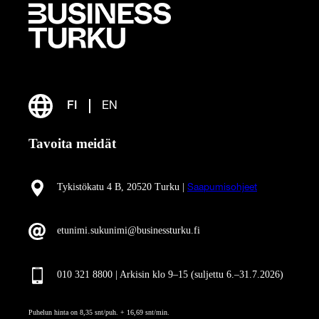
FI
EN
Tavoita meidät
Tykistökatu 4 B, 20520 Turku |
Saapumisohjeet
etunimi.sukunimi@businessturku.fi
010 321 8800 | Arkisin klo 9
–
15 (suljettu 6.–31.7.2026)
Puhelun hinta on 8,35 snt/puh. + 16,69 snt/min.