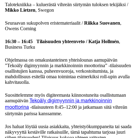
Talotekniikka – kuluerästä vihreän siirtymän tuloksen tekijäksi /
Mikko Lietzen
, Swegon
Seuraavan sukupolven eristemateriaalit /
Riikka Suovanen
,
Owens Corning
16:30 – 16:45 Tilaisuuden yhteenveto / Katja Hollmén
,
Business Turku
Ohjelmassa on omakustanteinen yhteislounas aamupäivän
”Tekoäly digimyynnin ja markkinoinnin moottorina” -tilaisuuden
osallistujien kanssa, puheenvuoroja, verkostoitumista, ja
mahdollisuus esitellä omaa toimintaa esimerkiksi roll-upin avulla
kahvitauolla.
Suosittelemme myös digiteemasta kiinnostuneita osallistumaan
aamupäivän
Tekoäly digimyynnin ja markkinoinnin
-tilaisuuteen 8:45
–
12:00 ja jatkamaan siitä vihreän
moottorina
siirtymän parissa kanssamme.
Jos haluat löytää uusia asiakkaita, yhteistyökumppaneita tai saada
näkyvyyttä kestäville ratkaisuille, tämä tapahtuma tarjoaa juuri
siihen tilaisuuden! Tilaisuus kokoaa yhteen yritysten,