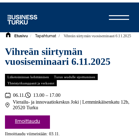
Siirry
sisältöön
/
/
Vihreän siirtymän vuosiseminaari 6.11.2025
Etusivu
Tapahtumat
Vihreän siirtymän
vuosiseminaari 6.11.2025
Liiketoiminnan kehittäminen
Turun seudulle sijoittuminen
Yhteistyökumppanit ja verkostot
06.11.
13.00 – 17.00
Vierailu- ja innovaatiokeskus Joki | Lemminkäisenkatu 12b,
20520 Turku
Ilmoittaudu
Ilmoittaudu viimeistään: 03.11.