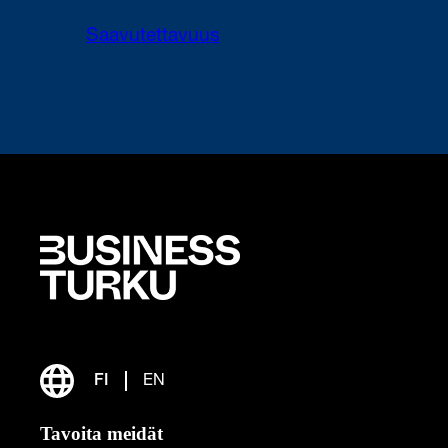
Saavutettavuus
FI
EN
Tavoita meidät