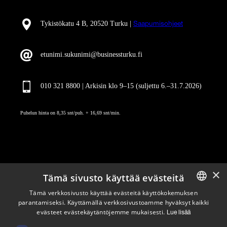
Tykistökatu 4 B, 20520 Turku |
Saapumisohjeet
etunimi.sukunimi@businessturku.fi
010 321 8800 | Arkisin klo 9
–
15 (suljettu 6.–31.7.2026)
Puhelun hinta on 8,35 snt/puh. + 16,69 snt/min.
×
Tämä sivusto käyttää evästeitä
Pysy ajan tasalla
Tämä verkkosivusto käyttää evästeitä käyttökokemuksen
parantamiseksi. Käyttämällä verkkosivustoamme hyväksyt kaikki
ENGLISH
evästeet evästekäytäntöjemme mukaisesti.
Lue lisää
Tilaa uutiskirjeemme
FINNISH