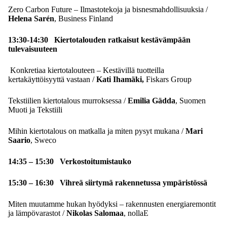
Zero Carbon Future – Ilmastotekoja ja bisnesmahdollisuuksia /
Helena Sarén
, Business Finland
13:30-14:30 Kiertotalouden ratkaisut kestävämpään
tulevaisuuteen
Konkretiaa kiertotalouteen – Kestävillä tuotteilla
kertakäyttöisyyttä vastaan /
Kati Ihamäki,
Fiskars Group
Tekstiilien kiertotalous murroksessa /
Emilia Gädda
, Suomen
Muoti ja Tekstiili
Mihin kiertotalous on matkalla ja miten pysyt mukana /
Mari
Saario
, Sweco
14:35 – 15:30 Verkostoitumistauko
15:30 – 16:30 Vihreä siirtymä rakennetussa ympäristössä
Miten muutamme hukan hyödyksi – rakennusten energiaremontit
ja lämpövarastot /
Nikolas Salomaa
, nollaE