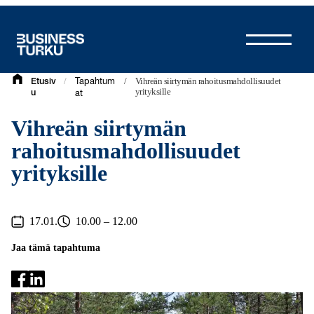
Siirry
sisältöön
/
/
Vihreän siirtymän rahoitusmahdollisuudet
Etusiv
Tapahtum
yrityksille
u
at
Vihreän siirtymän
rahoitusmahdollisuudet
yrityksille
17.01.
10.00 – 12.00
Jaa tämä tapahtuma