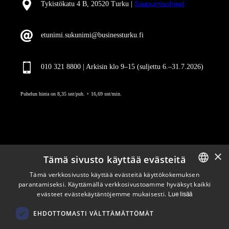
Tykistökatu 4 B, 20520 Turku |
Saapumisohjeet
etunimi.sukunimi@businessturku.fi
010 321 8800 | Arkisin klo 9
–
15 (suljettu 6.–31.7.2026)
Puhelun hinta on 8,35 snt/puh. + 16,69 snt/min.
×
Tämä sivusto käyttää evästeitä
Pysy ajan tasalla
Tämä verkkosivusto käyttää evästeitä käyttökokemuksen
parantamiseksi. Käyttämällä verkkosivustoamme hyväksyt kaikki
ENGLISH
evästeet evästekäytäntöjemme mukaisesti.
Lue lisää
Tilaa uutiskirjeemme
FINNISH
Seuraa meitä
EHDOTTOMASTI VÄLTTÄMÄTTÖMÄT