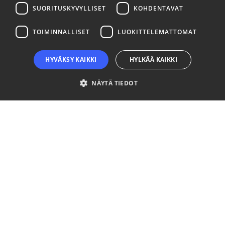
SUORITUSKYVYLLISET
KOHDENTAVAT
LinkedIn
Facebook
Instagram
TOIMINNALLISET
LUOKITTELEMATTOMAT
HYVÄKSY KAIKKI
HYLKÄÄ KAIKKI
NÄYTÄ TIEDOT
Ehdottomasti välttämättömät
Suorituskyvylliset
Kohdentavat
Toiminnalliset
Luokittelemattomat
Ehdottomasti välttämättömät evästeet mahdollistavat verkkosivuston
perustoiminnot, kuten käyttäjän kirjautumisen ja tilinhallinnan. Sivustoa ei
voida käyttää oikein ilman ehdottoman välttämättömiä evästeitä.
Palveluntarjoaja
Nimi
Päättymisaika
Kuvaus
/ Verkkotunnus
__cf_bm
29 minuuttia
This coo
Cloudflare Inc.
57 sekuntia
is used t
.niinaratsula.com
distingui