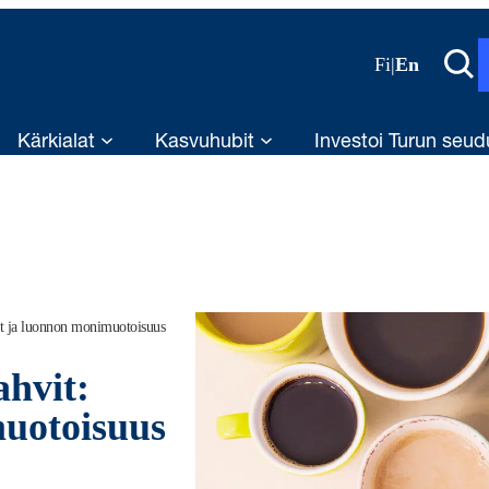
Fi
|
En
Kärkialat
Kasvuhubit
Investoi Turun seud
et ja luonnon monimuotoisuus
hvit:
muotoisuus