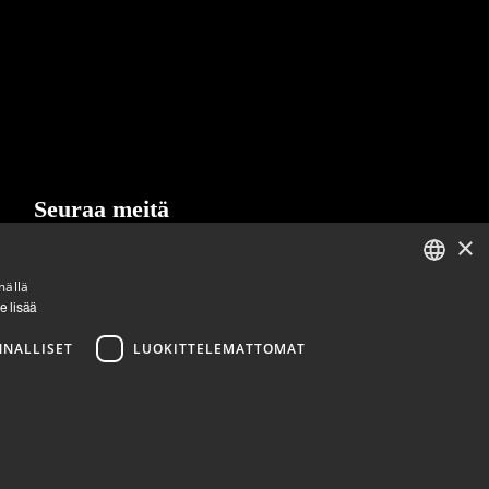
Seuraa meitä
×
LinkedIn
Facebook
Instagram
mällä
ENGLISH
e lisää
FINNISH
NNALLISET
LUOKITTELEMATTOMAT