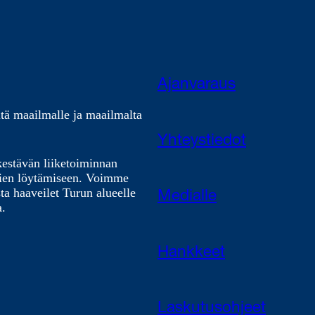
Ajanvaraus
tä maailmalle ja maailmalta
Yhteystiedot
kestävän liiketoiminnan
nien löytämiseen. Voimme
ta haaveilet Turun alueelle
Medialle
a.
Hankkeet
Laskutusohjeet