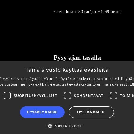
Puhelun hinta on 8,35 snt/puh. + 16,69 snt/min.
Pysy ajan tasalla
Tämä sivusto käyttää evästeitä
Tilaa uutiskirjeemme
 verkkosivusto käyttää evästeitä käyttökokemuksen parantamiseksi. Käyttä
osivustoamme hyväksyt kaikki evästeet evästekäytäntöjemme mukaisesti.
Lu
SUORITUSKYVYLLISET
KOHDENTAVAT
TOIMI
HYVÄKSY KAIKKI
HYLKÄÄ KAIKKI
NÄYTÄ TIEDOT