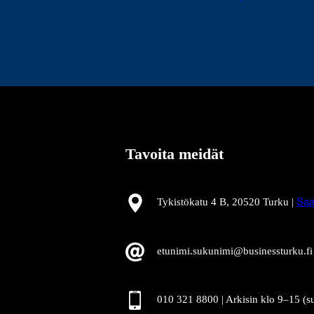
Tavoita meidät
Tykistökatu 4 B, 20520 Turku |
Saa
etunimi.sukunimi@businessturku.fi
010 321 8800 | Arkisin klo 9
–
15 (s