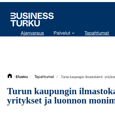
Siirry
sisältöön
Ajanvaraus
Palvelut
Tapahtumat
/
/
Turun kaupungin ilmastokahvit: yrityks
Etusivu
Tapahtumat
Turun kaupungin ilmastoka
yritykset ja luonnon moni